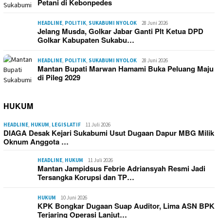
Petani di Kebonpedes
HEADLINE
,
POLITIK
,
SUKABUMI NYOLOK
28 Juni 2026
Jelang Musda, Golkar Jabar Ganti Plt Ketua DPD
Golkar Kabupaten Sukabu…
HEADLINE
,
POLITIK
,
SUKABUMI NYOLOK
28 Juni 2026
Mantan Bupati Marwan Hamami Buka Peluang Maju
di Pileg 2029
HUKUM
HEADLINE
,
HUKUM
,
LEGISLATIF
11 Juli 2026
DIAGA Desak Kejari Sukabumi Usut Dugaan Dapur MBG Milik
Oknum Anggota …
HEADLINE
,
HUKUM
11 Juli 2026
Mantan Jampidsus Febrie Adriansyah Resmi Jadi
Tersangka Korupsi dan TP…
HUKUM
10 Juni 2026
KPK Bongkar Dugaan Suap Auditor, Lima ASN BPK
Terjaring Operasi Lanjut…