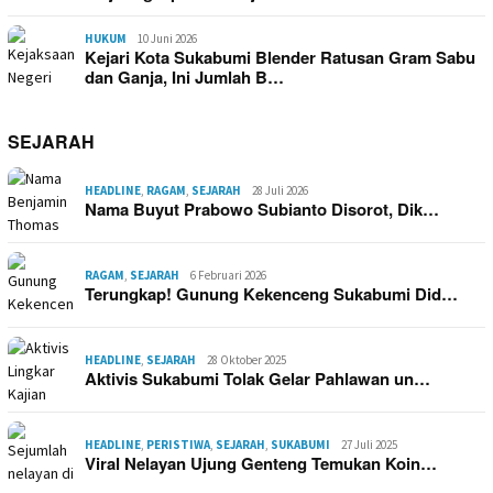
HUKUM
10 Juni 2026
Kejari Kota Sukabumi Blender Ratusan Gram Sabu
dan Ganja, Ini Jumlah B…
SEJARAH
HEADLINE
,
RAGAM
,
SEJARAH
28 Juli 2026
Nama Buyut Prabowo Subianto Disorot, Dik…
RAGAM
,
SEJARAH
6 Februari 2026
Terungkap! Gunung Kekenceng Sukabumi Did…
HEADLINE
,
SEJARAH
28 Oktober 2025
Aktivis Sukabumi Tolak Gelar Pahlawan un…
HEADLINE
,
PERISTIWA
,
SEJARAH
,
SUKABUMI
27 Juli 2025
Viral Nelayan Ujung Genteng Temukan Koin…