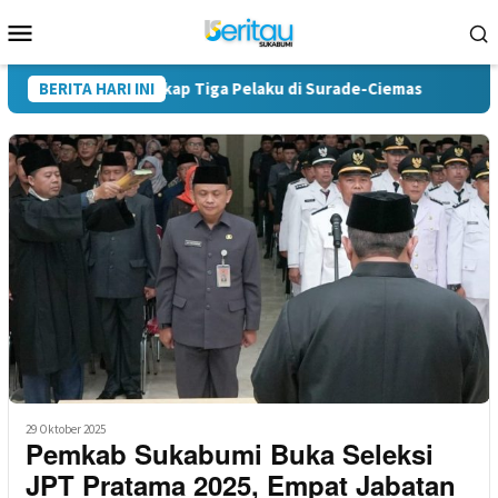
Loncat
Menu
ke
Mobile
konten
es Sukabumi Tangkap Tiga Pelaku di Surade-Ciemas
BERITA HARI INI
Terung
29 Oktober 2025
Pemkab Sukabumi Buka Seleksi
JPT Pratama 2025, Empat Jabatan