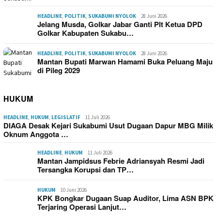
HEADLINE
,
POLITIK
,
SUKABUMI NYOLOK
28 Juni 2026
Jelang Musda, Golkar Jabar Ganti Plt Ketua DPD
Golkar Kabupaten Sukabu…
HEADLINE
,
POLITIK
,
SUKABUMI NYOLOK
28 Juni 2026
Mantan Bupati Marwan Hamami Buka Peluang Maju
di Pileg 2029
HUKUM
HEADLINE
,
HUKUM
,
LEGISLATIF
11 Juli 2026
DIAGA Desak Kejari Sukabumi Usut Dugaan Dapur MBG Milik
Oknum Anggota …
HEADLINE
,
HUKUM
11 Juli 2026
Mantan Jampidsus Febrie Adriansyah Resmi Jadi
Tersangka Korupsi dan TP…
HUKUM
10 Juni 2026
KPK Bongkar Dugaan Suap Auditor, Lima ASN BPK
Terjaring Operasi Lanjut…