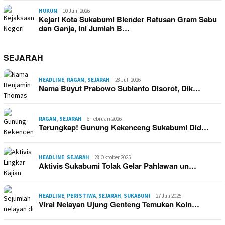
HUKUM
10 Juni 2026
Kejari Kota Sukabumi Blender Ratusan Gram Sabu
dan Ganja, Ini Jumlah B…
SEJARAH
HEADLINE
,
RAGAM
,
SEJARAH
28 Juli 2026
Nama Buyut Prabowo Subianto Disorot, Dik…
RAGAM
,
SEJARAH
6 Februari 2026
Terungkap! Gunung Kekenceng Sukabumi Did…
HEADLINE
,
SEJARAH
28 Oktober 2025
Aktivis Sukabumi Tolak Gelar Pahlawan un…
HEADLINE
,
PERISTIWA
,
SEJARAH
,
SUKABUMI
27 Juli 2025
Viral Nelayan Ujung Genteng Temukan Koin…