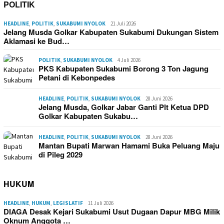
POLITIK
HEADLINE
,
POLITIK
,
SUKABUMI NYOLOK
21 Juli 2026
Jelang Musda Golkar Kabupaten Sukabumi Dukungan Sistem
Aklamasi ke Bud…
POLITIK
,
SUKABUMI NYOLOK
4 Juli 2026
PKS Kabupaten Sukabumi Borong 3 Ton Jagung
Petani di Kebonpedes
HEADLINE
,
POLITIK
,
SUKABUMI NYOLOK
28 Juni 2026
Jelang Musda, Golkar Jabar Ganti Plt Ketua DPD
Golkar Kabupaten Sukabu…
HEADLINE
,
POLITIK
,
SUKABUMI NYOLOK
28 Juni 2026
Mantan Bupati Marwan Hamami Buka Peluang Maju
di Pileg 2029
HUKUM
HEADLINE
,
HUKUM
,
LEGISLATIF
11 Juli 2026
DIAGA Desak Kejari Sukabumi Usut Dugaan Dapur MBG Milik
Oknum Anggota …