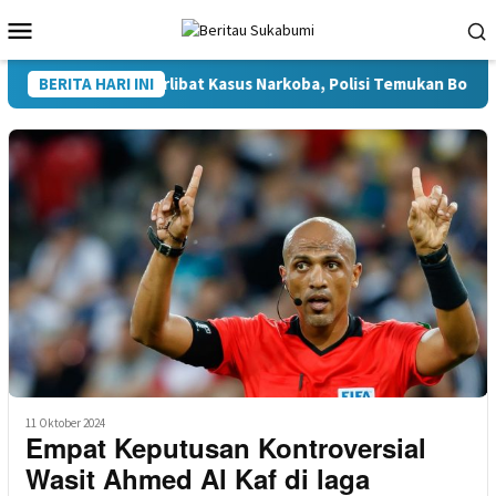
Loncat
Menu
ke
Mobile
konten
aya Diduga Terlibat Kasus Narkoba, Polisi Temukan Bong Saat 
BERITA HARI INI
11 Oktober 2024
Empat Keputusan Kontroversial
Wasit Ahmed Al Kaf di laga