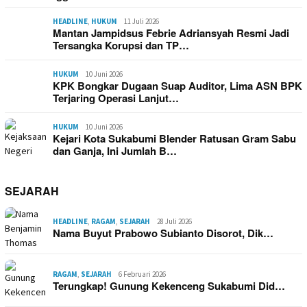
HEADLINE
,
HUKUM
11 Juli 2026
Mantan Jampidsus Febrie Adriansyah Resmi Jadi
Tersangka Korupsi dan TP…
HUKUM
10 Juni 2026
KPK Bongkar Dugaan Suap Auditor, Lima ASN BPK
Terjaring Operasi Lanjut…
HUKUM
10 Juni 2026
Kejari Kota Sukabumi Blender Ratusan Gram Sabu
dan Ganja, Ini Jumlah B…
SEJARAH
HEADLINE
,
RAGAM
,
SEJARAH
28 Juli 2026
Nama Buyut Prabowo Subianto Disorot, Dik…
RAGAM
,
SEJARAH
6 Februari 2026
Terungkap! Gunung Kekenceng Sukabumi Did…