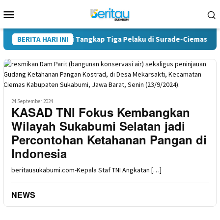
Loncat
Menu
ke
Mobile
konten
lres Sukabumi Tangkap Tiga Pelaku di Surade-Ciemas
BERITA HARI INI
Ter
24 September 2024
KASAD TNI Fokus Kembangkan
Wilayah Sukabumi Selatan jadi
Percontohan Ketahanan Pangan di
Indonesia
beritausukabumi.com-Kepala Staf TNI Angkatan […]
NEWS