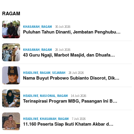
RAGAM
KHASANAH
,
RAGAM
30 Juli 2026
Puluhan Tahun Dinanti, Jembatan Penghubu…
KHASANAH
,
RAGAM
28 Juli 2026
43 Guru Ngaji, Marbot Masjid, dan Dhuafa…
HEADLINE
,
RAGAM
,
SEJARAH
28 Juli 2026
Nama Buyut Prabowo Subianto Disorot, Dik…
HEADLINE
,
NASIONAL
,
RAGAM
14 Juli 2026
Terinspirasi Program MBG, Pasangan Ini B…
HEADLINE
,
KHASANAH
,
RAGAM
7 Juli 2026
11.160 Peserta Siap Ikuti Khatam Akbar d…