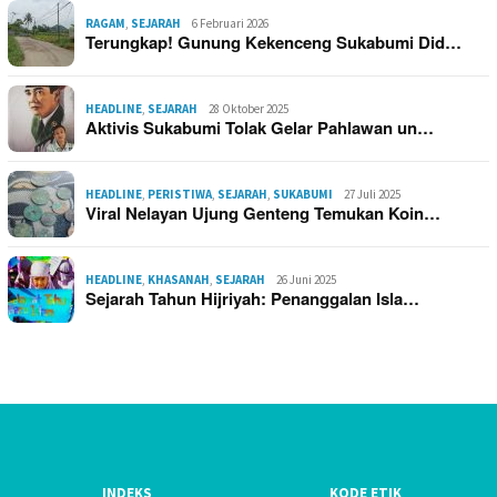
RAGAM
,
SEJARAH
6 Februari 2026
Terungkap! Gunung Kekenceng Sukabumi Did…
HEADLINE
,
SEJARAH
28 Oktober 2025
Aktivis Sukabumi Tolak Gelar Pahlawan un…
HEADLINE
,
PERISTIWA
,
SEJARAH
,
SUKABUMI
27 Juli 2025
Viral Nelayan Ujung Genteng Temukan Koin…
HEADLINE
,
KHASANAH
,
SEJARAH
26 Juni 2025
Sejarah Tahun Hijriyah: Penanggalan Isla…
INDEKS
KODE ETIK