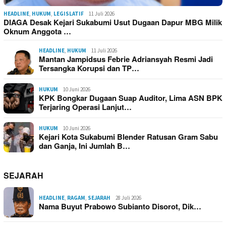
HEADLINE
,
HUKUM
,
LEGISLATIF
11 Juli 2026
DIAGA Desak Kejari Sukabumi Usut Dugaan Dapur MBG Milik
Oknum Anggota …
HEADLINE
,
HUKUM
11 Juli 2026
Mantan Jampidsus Febrie Adriansyah Resmi Jadi
Tersangka Korupsi dan TP…
HUKUM
10 Juni 2026
KPK Bongkar Dugaan Suap Auditor, Lima ASN BPK
Terjaring Operasi Lanjut…
HUKUM
10 Juni 2026
Kejari Kota Sukabumi Blender Ratusan Gram Sabu
dan Ganja, Ini Jumlah B…
SEJARAH
HEADLINE
,
RAGAM
,
SEJARAH
28 Juli 2026
Nama Buyut Prabowo Subianto Disorot, Dik…