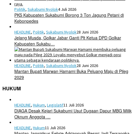
Politik
,
Sukabumi Nyolok
4 Juli 2026
PKS Kabupaten Sukabumi Borong 3 Ton Jagung Petani di
Kebonpedes
HEADLINE
,
Politik
,
Sukabumi Nyolok
28 Juni 2026
Jelang Musda, Golkar Jabar Ganti Plt Ketua DPD Golkar
Kabupaten Sukabu…
HEADLINE
,
Politik
,
Sukabumi Nyolok
28 Juni 2026
Mantan Bupati Marwan Hamami Buka Peluang Maju di Pileg
2029
HUKUM
HEADLINE
,
Hukum
,
Legislatif
11 Juli 2026
DIAGA Desak Kejari Sukabumi Usut Dugaan Dapur MBG Milik
Oknum Anggota …
HEADLINE
,
Hukum
11 Juli 2026
Mantan Jampidsus Febrie Adriansyah Resmi Jadi Tersangka