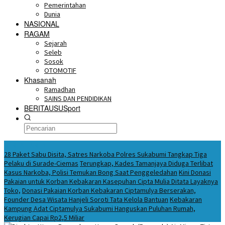
Pemerintahan
Dunia
NASIONAL
RAGAM
Sejarah
Seleb
Sosok
OTOMOTIF
Khasanah
Ramadhan
SAINS DAN PENDIDIKAN
BERITAUSUSport
BERITA HARI INI
28 Paket Sabu Disita, Satres Narkoba Polres Sukabumi Tangkap Tiga
Pelaku di Surade-Ciemas
Terungkap, Kades Tamanjaya Diduga Terlibat
Kasus Narkoba, Polisi Temukan Bong Saat Penggeledahan
Kini Donasi
Pakaian untuk Korban Kebakaran Kasepuhan Cipta Mulia Ditata Layaknya
Toko,
Donasi Pakaian Korban Kebakaran Ciptamulya Berserakan,
Founder Desa Wisata Hanjeli Soroti Tata Kelola Bantuan
Kebakaran
Kampung Adat Ciptamulya Sukabumi Hanguskan Puluhan Rumah,
Kerugian Capai Rp2,5 Miliar