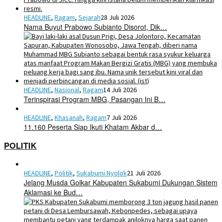
HEADLINE
,
Ragam
,
Sejarah
28 Juli 2026
Nama Buyut Prabowo Subianto Disorot, Dik…
HEADLINE
,
Nasional
,
Ragam
14 Juli 2026
Terinspirasi Program MBG, Pasangan Ini B…
HEADLINE
,
Khasanah
,
Ragam
7 Juli 2026
11.160 Peserta Siap Ikuti Khatam Akbar d…
POLITIK
HEADLINE
,
Politik
,
Sukabumi Nyolok
21 Juli 2026
Jelang Musda Golkar Kabupaten Sukabumi Dukungan Sistem
Aklamasi ke Bud…