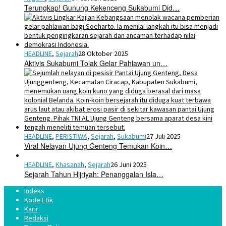
Terungkap! Gunung Kekenceng Sukabumi Did…
HEADLINE
,
Sejarah
28 Oktober 2025
Aktivis Sukabumi Tolak Gelar Pahlawan un…
HEADLINE
,
PERISTIWA
,
Sejarah
,
Sukabumi
27 Juli 2025
Viral Nelayan Ujung Genteng Temukan Koin…
HEADLINE
,
Khasanah
,
Sejarah
26 Juni 2025
Sejarah Tahun Hijriyah: Penanggalan Isla…
Indeks
Kode Etik
Karir
Redaksi