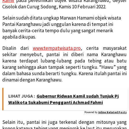
Kamil
pada peresmikan objek wisata Karanghawu, Geyser
Cisolok dan Curug Sodong, Kamis 10 Februari 2022.
Selain sudah ditata ungkap Marwan Hamami objek wisata
Pantai Karanghawu jadi unggulan karena di tempat ini
banyak cerita-cerita tempo dulu yang sangat menarik
apabila dikupas.
Disalin dari
www.tempatwisata.pro
, cerita masyarakat
sekitar menyebut, pantai ini diberi nama Karanghawu
karena terdapat lubang-lubang pada tebing atau batu
karang sehingga akan tampak seperti tungku. “Hawu” yang
dalam bahasa sunda berarti tungku. Karena itulah pantai ini
dinamai dengan Karanghawu.
LIHAT JUGA :
Gubernur Ridwan Kamil sudah Tunjuk Pj
Walikota Sukabumi Pengganti Achmad Fahmi
Powered by
Inline Related Posts
Selain itu, pantai ini juga terkenal dengan mitosnya yang
konon katanya tebing yang menjorok ke laut itu merupakan