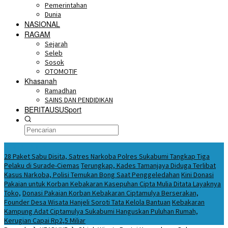
Pemerintahan
Dunia
NASIONAL
RAGAM
Sejarah
Seleb
Sosok
OTOMOTIF
Khasanah
Ramadhan
SAINS DAN PENDIDIKAN
BERITAUSUSport
BERITA HARI INI
28 Paket Sabu Disita, Satres Narkoba Polres Sukabumi Tangkap Tiga
Pelaku di Surade-Ciemas
Terungkap, Kades Tamanjaya Diduga Terlibat
Kasus Narkoba, Polisi Temukan Bong Saat Penggeledahan
Kini Donasi
Pakaian untuk Korban Kebakaran Kasepuhan Cipta Mulia Ditata Layaknya
Toko,
Donasi Pakaian Korban Kebakaran Ciptamulya Berserakan,
Founder Desa Wisata Hanjeli Soroti Tata Kelola Bantuan
Kebakaran
Kampung Adat Ciptamulya Sukabumi Hanguskan Puluhan Rumah,
Kerugian Capai Rp2,5 Miliar