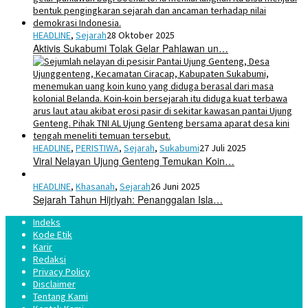
HEADLINE
,
Sejarah
28 Oktober 2025
Aktivis Sukabumi Tolak Gelar Pahlawan un…
HEADLINE
,
PERISTIWA
,
Sejarah
,
Sukabumi
27 Juli 2025
Viral Nelayan Ujung Genteng Temukan Koin…
HEADLINE
,
Khasanah
,
Sejarah
26 Juni 2025
Sejarah Tahun Hijriyah: Penanggalan Isla…
Indeks
Kode Etik
Karir
Redaksi
Privacy Policy
Disclaimer
Tentang Kami