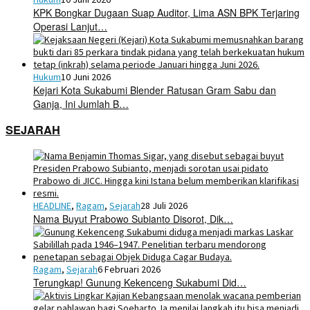
KPK Bongkar Dugaan Suap Auditor, Lima ASN BPK Terjaring
Operasi Lanjut…
Hukum
10 Juni 2026
Kejari Kota Sukabumi Blender Ratusan Gram Sabu dan
Ganja, Ini Jumlah B…
SEJARAH
HEADLINE
,
Ragam
,
Sejarah
28 Juli 2026
Nama Buyut Prabowo Subianto Disorot, Dik…
Ragam
,
Sejarah
6 Februari 2026
Terungkap! Gunung Kekenceng Sukabumi Did…