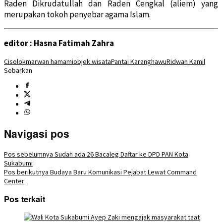
Raden Dikrudatullah dan Raden Cengkal (aliem) yang
merupakan tokoh penyebar agama Islam.
editor : Hasna Fatimah Zahra
Cisolok
marwan hamami
objek wisata
Pantai Karanghawu
Ridwan Kamil
Sebarkan
Navigasi pos
Pos sebelumnya
Sudah ada 26 Bacaleg Daftar ke DPD PAN Kota
Sukabumi
Pos berikutnya
Budaya Baru Komunikasi Pejabat Lewat Command
Center
Pos terkait