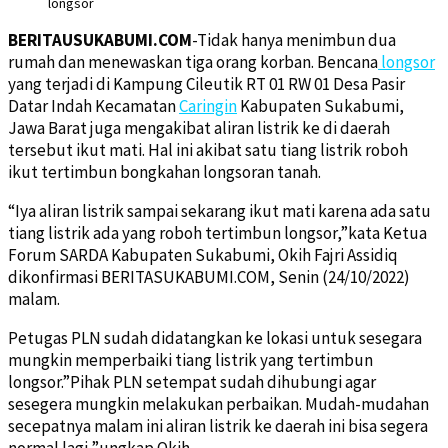
longsor
BERITAUSUKABUMI.COM
-Tidak hanya menimbun dua
rumah dan menewaskan tiga orang korban. Bencana
longsor
yang terjadi di Kampung Cileutik RT 01 RW 01 Desa Pasir
Datar Indah Kecamatan
Caringin
Kabupaten Sukabumi,
Jawa Barat juga mengakibat aliran listrik ke di daerah
tersebut ikut mati. Hal ini akibat satu tiang listrik roboh
ikut tertimbun bongkahan longsoran tanah.
“Iya aliran listrik sampai sekarang ikut mati karena ada satu
tiang listrik ada yang roboh tertimbun longsor,”kata Ketua
Forum SARDA Kabupaten Sukabumi, Okih Fajri Assidiq
dikonfirmasi BERITASUKABUMI.COM, Senin (24/10/2022)
malam.
Petugas PLN sudah didatangkan ke lokasi untuk sesegara
mungkin memperbaiki tiang listrik yang tertimbun
longsor.”Pihak PLN setempat sudah dihubungi agar
sesegera mungkin melakukan perbaikan. Mudah-mudahan
secepatnya malam ini aliran listrik ke daerah ini bisa segera
normal lagi,”ungkap Okih.