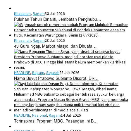
Khasanah
,
Ragam
30 Juli 2026
Puluhan Tahun Dinanti, Jembatan Penghubu…
Khasanah
,
Ragam
28 Juli 2026
43 Guru Ngaji, Marbot Masjid, dan Dhuafa…
HEADLINE
,
Ragam
,
Sejarah
28 Juli 2026
Nama Buyut Prabowo Subianto Disorot, Dik…
HEADLINE
,
Nasional
,
Ragam
14 Juli 2026
Terinspirasi Program MBG, Pasangan Ini B…