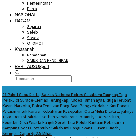
Pemerintahan
Dunia
NASIONAL
RAGAM
Sejarah
Seleb
Sosok
OTOMOTIF
Khasanah
Ramadhan
SAINS DAN PENDIDIKAN
BERITAUSUSport
BERITA HARI INI
28 Paket Sabu Disita, Satres Narkoba Polres Sukabumi Tangkap Tiga
Pelaku di Surade-Ciemas
Terungkap, Kades Tamanjaya Diduga Terlibat
Kasus Narkoba, Polisi Temukan Bong Saat Penggeledahan
Kini Donasi
Pakaian untuk Korban Kebakaran Kasepuhan Cipta Mulia Ditata Layaknya
Toko,
Donasi Pakaian Korban Kebakaran Ciptamulya Berserakan,
Founder Desa Wisata Hanjeli Soroti Tata Kelola Bantuan
Kebakaran
Kampung Adat Ciptamulya Sukabumi Hanguskan Puluhan Rumah,
Kerugian Capai Rp2,5 Miliar