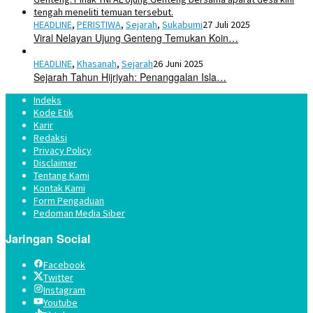
HEADLINE
,
PERISTIWA
,
Sejarah
,
Sukabumi
27 Juli 2025
Viral Nelayan Ujung Genteng Temukan Koin…
HEADLINE
,
Khasanah
,
Sejarah
26 Juni 2025
Sejarah Tahun Hijriyah: Penanggalan Isla…
Indeks
Kode Etik
Karir
Redaksi
Privacy Policy
Disclaimer
Tentang Kami
Kontak Kami
Form Pengaduan
Pedoman Media Siber
Jaringan Social
Facebook
Twitter
Instagram
Youtube