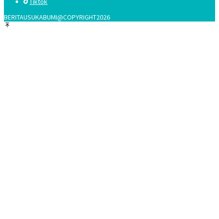
Tiktok
BERITAUSUKABUMI@COPYRIGHT2026