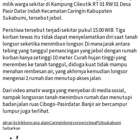
milik warga sekitar di Kampung Cileutik RT 01 RW 01 Desa
Pasir Datar Indah Kecamatan Caringin Kabupaten
Sukabumi, tersebut jebol.
Peristiwa tersebut terjadi sekitar pukul 15.00 WIB. Tiga
korban tewas itu tidak dapat menyelamatkan diri saat tanah
longsor seketika menimbun longsor. Di mana jarak antara
tebing yang tanggul pemancingan yang jebol dengan rumah
korban hanya setinggi 10 meter. Curah hujan tinggi yang
merembes ke tanah tanggul, diduga kuat tidak mampu
menahan rembesan air, yang akhirnya kemudian longsor
mengenai 2 rumah dan menutup akses jalan.
Dari video amatir warga yang menyebar di media sosial,
nampak longsoran tanah menimbun rumah dan menutupi
badan jalan ruas Cibogo-Pasirdatar. Banjir air bercampur
lumpur juga terlihat.
aliran listrik
bencana alam
Caringin
longsor
peristiwa
PLN
sukabumi
Sebarkan