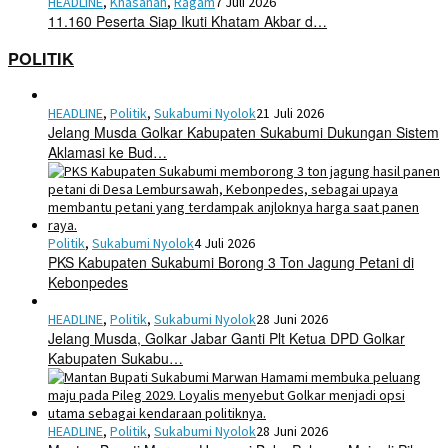
HEADLINE
,
Khasanah
,
Ragam
7 Juli 2026
11.160 Peserta Siap Ikuti Khatam Akbar d…
POLITIK
HEADLINE
,
Politik
,
Sukabumi Nyolok
21 Juli 2026
Jelang Musda Golkar Kabupaten Sukabumi Dukungan Sistem
Aklamasi ke Bud…
Politik
,
Sukabumi Nyolok
4 Juli 2026
PKS Kabupaten Sukabumi Borong 3 Ton Jagung Petani di
Kebonpedes
HEADLINE
,
Politik
,
Sukabumi Nyolok
28 Juni 2026
Jelang Musda, Golkar Jabar Ganti Plt Ketua DPD Golkar
Kabupaten Sukabu…
HEADLINE
,
Politik
,
Sukabumi Nyolok
28 Juni 2026