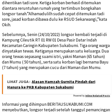
dihentikan tadi sore. Ketiga korban berhasil ditemukan
diantara reruntuhan rumah yang tertimbun bongkahan
longsor tanah.”Alhamadulilh sudah cepat ditemukan tadi
sore, jasad korban dibawa dulu ke RSUD Sekarwangi,”kata
Okih.
Sebelumnya, Senin (24/10/2022) longsor kembali terjadi di
Kampung Cileutik RT 01 RW 01 Desa Pasir Datar Indah
Kecamatan Caringin Kabupaten Sukabumi. Tiga orang warga
dinyatakan tewas. Ketiganya merupakan satu keluarga. Dua
orang tewas sepasang suami istri, yakni Maman (65 tahun)
dan Mumu ( 50 tahun), serta satu korban lagi bernama Bayu
(7 tahun) yang merupakan cucu dari Maman dan Mumu.
LIHAT JUGA :
Alasan Hamzah Gurnita Pindah dari
Hanura ke PKB Kabupaten Sukabumi
Powered by
Inline Related Posts
Informasi yang dihimpun BERITAUSUKABUMI.COM
menyebutkan, longsor terjadi setelah tanggul pemancingan