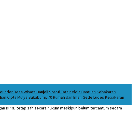
under Desa Wisata Hanjeli Soroti Tata Kelola Bantuan
Kebakaran
puhan Cipta Mulya Sukabumi, 70 Rumah dan Imah Gede Ludes
Kebakaran