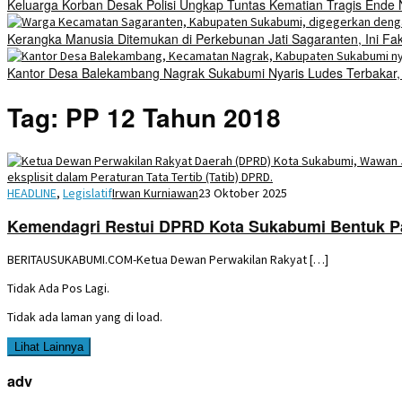
Keluarga Korban Desak Polisi Ungkap Tuntas Kematian Tragis Ende
Kerangka Manusia Ditemukan di Perkebunan Jati Sagaranten, Ini Fa
Kantor Desa Balekambang Nagrak Sukabumi Nyaris Ludes Terbakar, Di
Tag:
PP 12 Tahun 2018
HEADLINE
,
Legislatif
Irwan Kurniawan
23 Oktober 2025
Kemendagri Restui DPRD Kota Sukabumi Bentuk Pa
BERITAUSUKABUMI.COM-Ketua Dewan Perwakilan Rakyat […]
Tidak Ada Pos Lagi.
Tidak ada laman yang di load.
Lihat Lainnya
adv