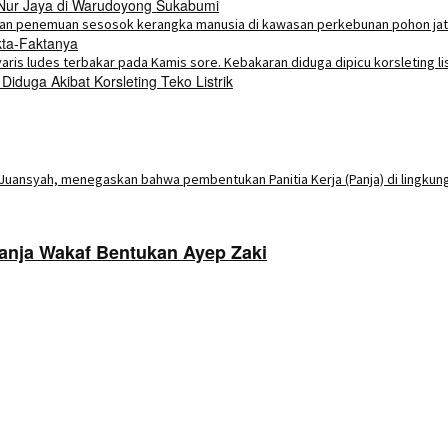
 Nur Jaya di Warudoyong Sukabumi
kta-Faktanya
duga Akibat Korsleting Teko Listrik
nja Wakaf Bentukan Ayep Zaki