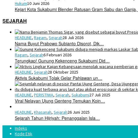
Hukum
10 Juni 2026
Kejari Kota Sukabumi Blender Ratusan Gram Sabu dan Ganja,
SEJARAH
HEADLINE
,
Ragam
,
Sejarah
28 Juli 2026
Nama Buyut Prabowo Subianto Disorot, Dik…
Ragam
,
Sejarah
6 Februari 2026
Terungkap! Gunung Kekenceng Sukabumi Did…
HEADLINE
,
Sejarah
28 Oktober 2025
Aktivis Sukabumi Tolak Gelar Pahlawan un…
HEADLINE
,
PERISTIWA
,
Sejarah
,
Sukabumi
27 Juli 2025
Viral Nelayan Ujung Genteng Temukan Koin…
HEADLINE
,
Khasanah
,
Sejarah
26 Juni 2025
Sejarah Tahun Hijriyah: Penanggalan Isla…
Indeks
Kode Etik