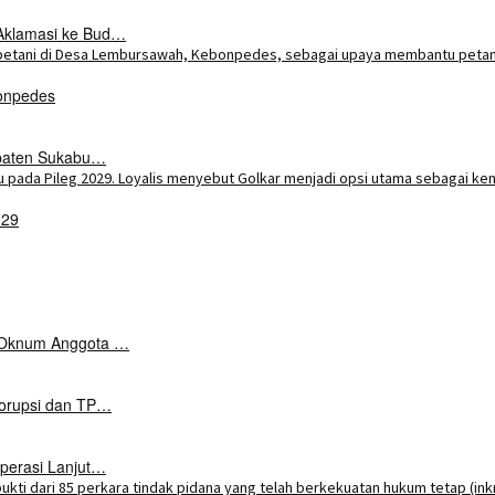
Aklamasi ke Bud…
onpedes
upaten Sukabu…
029
k Oknum Anggota …
Korupsi dan TP…
perasi Lanjut…