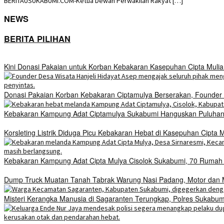
BERITAUSUKABUMI.COM-Ketua Dewan Perwakilan Rakyat […]
NEWS
BERITA PILIHAN
Kini Donasi Pakaian untuk Korban Kebakaran Kasepuhan Cipta Mulia
Donasi Pakaian Korban Kebakaran Ciptamulya Berserakan, Founder D
Kebakaran Kampung Adat Ciptamulya Sukabumi Hanguskan Puluhan 
Korsleting Listrik Diduga Picu Kebakaran Hebat di Kasepuhan Cipt
Kebakaran Kampung Adat Cipta Mulya Cisolok Sukabumi, 70 Ruma
Dump Truck Muatan Tanah Tabrak Warung Nasi Padang, Motor dan Mo
Misteri Kerangka Manusia di Sagaranten Terungkap, Polres Sukab