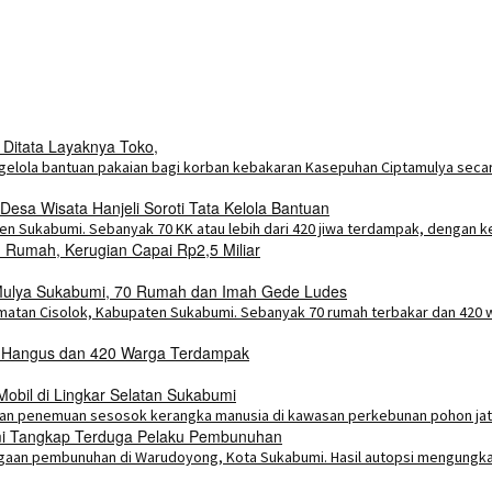
 Ditata Layaknya Toko,
esa Wisata Hanjeli Soroti Tata Kelola Bantuan
Rumah, Kerugian Capai Rp2,5 Miliar
a Mulya Sukabumi, 70 Rumah dan Imah Gede Ludes
h Hangus dan 420 Warga Terdampak
bil di Lingkar Selatan Sukabumi
umi Tangkap Terduga Pelaku Pembunuhan