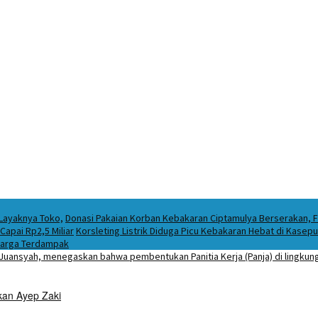
 Layaknya Toko,
Donasi Pakaian Korban Kebakaran Ciptamulya Berserakan, Fo
apai Rp2,5 Miliar
Korsleting Listrik Diduga Picu Kebakaran Hebat di Kase
Warga Terdampak
kan Ayep Zaki