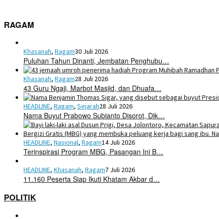
RAGAM
Khasanah
,
Ragam
30 Juli 2026
Puluhan Tahun Dinanti, Jembatan Penghubu…
Khasanah
,
Ragam
28 Juli 2026
43 Guru Ngaji, Marbot Masjid, dan Dhuafa…
HEADLINE
,
Ragam
,
Sejarah
28 Juli 2026
Nama Buyut Prabowo Subianto Disorot, Dik…
HEADLINE
,
Nasional
,
Ragam
14 Juli 2026
Terinspirasi Program MBG, Pasangan Ini B…
HEADLINE
,
Khasanah
,
Ragam
7 Juli 2026
11.160 Peserta Siap Ikuti Khatam Akbar d…
POLITIK