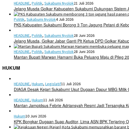
HEADLINE
,
Politik
,
Sukabumi Nyolok
21 Juli 2026
Jelang Musda Golkar Kabupaten Sukabumi Dukungan Sistem 
Politik
,
Sukabumi Nyolok
4 Juli 2026
PKS Kabupaten Sukabumi Borong 3 Ton Jagung Petani di Keb
HEADLINE
,
Politik
,
Sukabumi Nyolok
28 Juni 2026
Jelang Musda, Golkar Jabar Ganti Plt Ketua DPD Golkar Kab
HEADLINE
,
Politik
,
Sukabumi Nyolok
28 Juni 2026
Mantan Bupati Marwan Hamami Buka Peluang Maju di Pileg 2
HUKUM
HEADLINE
,
Hukum
,
Legislatif
11 Juli 2026
DIAGA Desak Kejari Sukabumi Usut Dugaan Dapur MBG Mili
HEADLINE
,
Hukum
11 Juli 2026
Mantan Jampidsus Febrie Adriansyah Resmi Jadi Tersangka 
Hukum
10 Juni 2026
KPK Bongkar Dugaan Suap Auditor, Lima ASN BPK Terjaring O