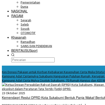
Pemerintahan
Dunia
NASIONAL
RAGAM
Sejarah
Seleb
Sosok
OTOMOTIF
Khasanah
Ramadhan
SAINS DAN PENDIDIKAN
BERITAUSUSport
BERITA HARI INI
Kini Donasi Pakaian untuk Korban Kebakaran Kasepuhan Cipta Mulia Ditata
Kampung Adat Ciptamulya Sukabumi Hanguskan Puluhan Rumah, Kerugian C
Kampung Adat Cipta Mulya Cisolok Sukabumi, 70 Rumah Hangus dan 420 
23 Oktober 2025
Kemendagri Restui DPRD Kota Sukabumi Bentuk Panja Wakaf Bentu