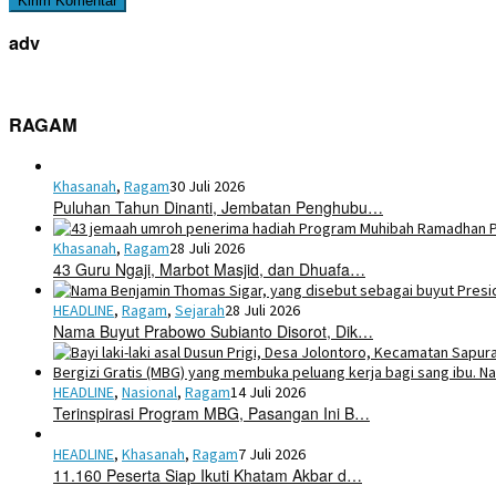
adv
RAGAM
Khasanah
,
Ragam
30 Juli 2026
Puluhan Tahun Dinanti, Jembatan Penghubu…
Khasanah
,
Ragam
28 Juli 2026
43 Guru Ngaji, Marbot Masjid, dan Dhuafa…
HEADLINE
,
Ragam
,
Sejarah
28 Juli 2026
Nama Buyut Prabowo Subianto Disorot, Dik…
HEADLINE
,
Nasional
,
Ragam
14 Juli 2026
Terinspirasi Program MBG, Pasangan Ini B…
HEADLINE
,
Khasanah
,
Ragam
7 Juli 2026
11.160 Peserta Siap Ikuti Khatam Akbar d…