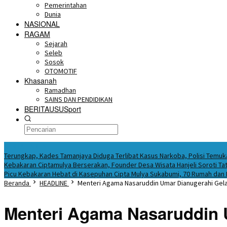
Pemerintahan
Dunia
NASIONAL
RAGAM
Sejarah
Seleb
Sosok
OTOMOTIF
Khasanah
Ramadhan
SAINS DAN PENDIDIKAN
BERITAUSUSport
BERITA HARI INI
Terungkap, Kades Tamanjaya Diduga Terlibat Kasus Narkoba, Polisi Tem
Kebakaran Ciptamulya Berserakan, Founder Desa Wisata Hanjeli Soroti Tat
Picu Kebakaran Hebat di Kasepuhan Cipta Mulya Sukabumi, 70 Rumah dan
Beranda
HEADLINE
Menteri Agama Nasaruddin Umar Dianugerahi Gela
Menteri Agama Nasaruddin U