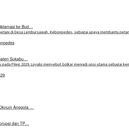
Aklamasi ke Bud…
onpedes
upaten Sukabu…
029
k Oknum Anggota …
Korupsi dan TP…