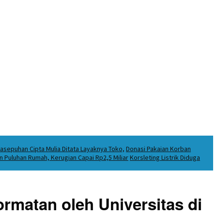
asepuhan Cipta Mulia Ditata Layaknya Toko,
Donasi Pakaian Korban
Puluhan Rumah, Kerugian Capai Rp2,5 Miliar
Korsleting Listrik Diduga
matan oleh Universitas di