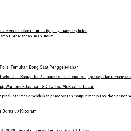
ki Kondisi Jalan Darurat Ciguyang–Jampangkulon
 Lampu Penerangan Jalan Umum
 Polisi Temukan Bong Saat Penggeledahan
asi, Wamendikdasmen: SD Terima Alokasi Terbesar
Beras 30 Kilogram
 2026, Belanja Daerah Tembus Rp4,23 Triliun