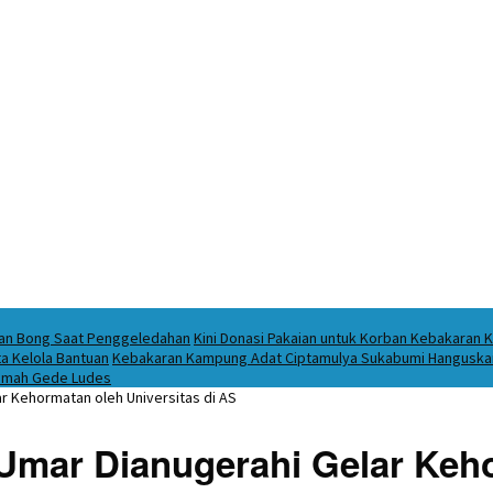
ukan Bong Saat Penggeledahan
Kini Donasi Pakaian untuk Korban Kebakaran K
a Kelola Bantuan
Kebakaran Kampung Adat Ciptamulya Sukabumi Hanguskan 
 Imah Gede Ludes
r Kehormatan oleh Universitas di AS
mar Dianugerahi Gelar Kehor