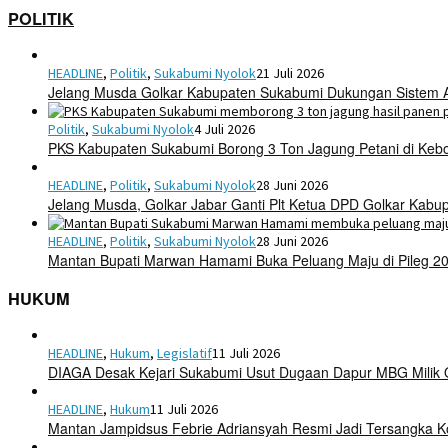
POLITIK
HEADLINE
,
Politik
,
Sukabumi Nyolok
21 Juli 2026
Jelang Musda Golkar Kabupaten Sukabumi Dukungan Sistem 
Politik
,
Sukabumi Nyolok
4 Juli 2026
PKS Kabupaten Sukabumi Borong 3 Ton Jagung Petani di Keb
HEADLINE
,
Politik
,
Sukabumi Nyolok
28 Juni 2026
Jelang Musda, Golkar Jabar Ganti Plt Ketua DPD Golkar Kab
HEADLINE
,
Politik
,
Sukabumi Nyolok
28 Juni 2026
Mantan Bupati Marwan Hamami Buka Peluang Maju di Pileg 2
HUKUM
HEADLINE
,
Hukum
,
Legislatif
11 Juli 2026
DIAGA Desak Kejari Sukabumi Usut Dugaan Dapur MBG Mili
HEADLINE
,
Hukum
11 Juli 2026
Mantan Jampidsus Febrie Adriansyah Resmi Jadi Tersangka 