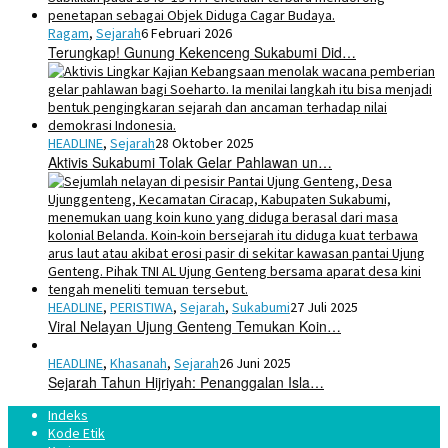
Ragam
,
Sejarah
6 Februari 2026
Terungkap! Gunung Kekenceng Sukabumi Did…
HEADLINE
,
Sejarah
28 Oktober 2025
Aktivis Sukabumi Tolak Gelar Pahlawan un…
HEADLINE
,
PERISTIWA
,
Sejarah
,
Sukabumi
27 Juli 2025
Viral Nelayan Ujung Genteng Temukan Koin…
HEADLINE
,
Khasanah
,
Sejarah
26 Juni 2025
Sejarah Tahun Hijriyah: Penanggalan Isla…
Indeks
Kode Etik