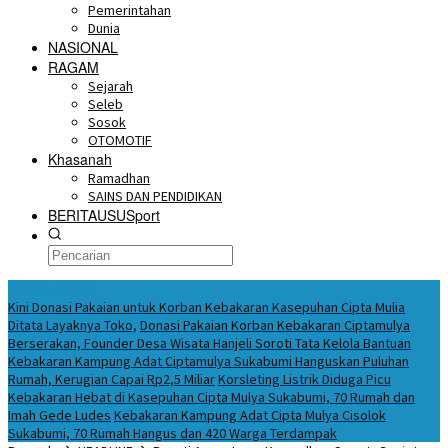
Pemerintahan
Dunia
NASIONAL
RAGAM
Sejarah
Seleb
Sosok
OTOMOTIF
Khasanah
Ramadhan
SAINS DAN PENDIDIKAN
BERITAUSUSport
BERITA HARI INI
Kini Donasi Pakaian untuk Korban Kebakaran Kasepuhan Cipta Mulia
Ditata Layaknya Toko,
Donasi Pakaian Korban Kebakaran Ciptamulya
Berserakan, Founder Desa Wisata Hanjeli Soroti Tata Kelola Bantuan
Kebakaran Kampung Adat Ciptamulya Sukabumi Hanguskan Puluhan
Rumah, Kerugian Capai Rp2,5 Miliar
Korsleting Listrik Diduga Picu
Kebakaran Hebat di Kasepuhan Cipta Mulya Sukabumi, 70 Rumah dan
Imah Gede Ludes
Kebakaran Kampung Adat Cipta Mulya Cisolok
Sukabumi, 70 Rumah Hangus dan 420 Warga Terdampak