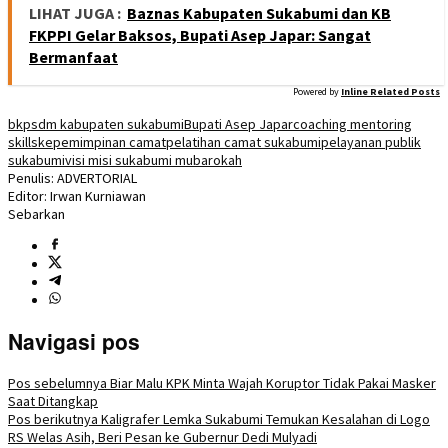
LIHAT JUGA :
Baznas Kabupaten Sukabumi dan KB
FKPPI Gelar Baksos, Bupati Asep Japar: Sangat
Bermanfaat
Powered by
Inline Related Posts
bkpsdm kabupaten sukabumi
Bupati Asep Japar
coaching mentoring
skills
kepemimpinan camat
pelatihan camat sukabumi
pelayanan publik
sukabumi
visi misi sukabumi mubarokah
Penulis: ADVERTORIAL
Editor: Irwan Kurniawan
Sebarkan
Navigasi pos
Pos sebelumnya
Biar Malu KPK Minta Wajah Koruptor Tidak Pakai Masker
Saat Ditangkap
Pos berikutnya
Kaligrafer Lemka Sukabumi Temukan Kesalahan di Logo
RS Welas Asih, Beri Pesan ke Gubernur Dedi Mulyadi