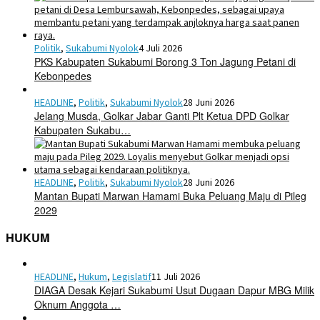
Politik
,
Sukabumi Nyolok
4 Juli 2026
PKS Kabupaten Sukabumi Borong 3 Ton Jagung Petani di
Kebonpedes
HEADLINE
,
Politik
,
Sukabumi Nyolok
28 Juni 2026
Jelang Musda, Golkar Jabar Ganti Plt Ketua DPD Golkar
Kabupaten Sukabu…
HEADLINE
,
Politik
,
Sukabumi Nyolok
28 Juni 2026
Mantan Bupati Marwan Hamami Buka Peluang Maju di Pileg
2029
HUKUM
HEADLINE
,
Hukum
,
Legislatif
11 Juli 2026
DIAGA Desak Kejari Sukabumi Usut Dugaan Dapur MBG Milik
Oknum Anggota …