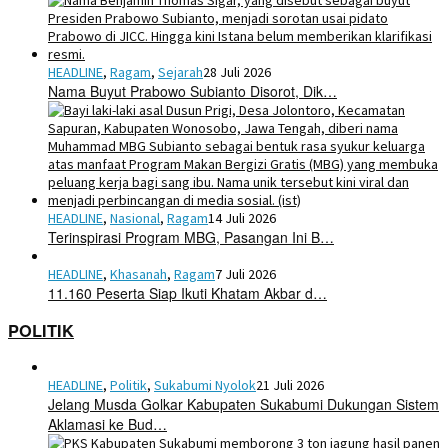
HEADLINE
,
Ragam
,
Sejarah
28 Juli 2026
Nama Buyut Prabowo Subianto Disorot, Dik…
HEADLINE
,
Nasional
,
Ragam
14 Juli 2026
Terinspirasi Program MBG, Pasangan Ini B…
HEADLINE
,
Khasanah
,
Ragam
7 Juli 2026
11.160 Peserta Siap Ikuti Khatam Akbar d…
POLITIK
HEADLINE
,
Politik
,
Sukabumi Nyolok
21 Juli 2026
Jelang Musda Golkar Kabupaten Sukabumi Dukungan Sistem
Aklamasi ke Bud…