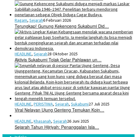
Ragam
,
Sejarah
6 Februari 2026
Terungkap! Gunung Kekenceng Sukabumi Did…
HEADLINE
,
Sejarah
28 Oktober 2025
Aktivis Sukabumi Tolak Gelar Pahlawan un…
HEADLINE
,
PERISTIWA
,
Sejarah
,
Sukabumi
27 Juli 2025
Viral Nelayan Ujung Genteng Temukan Koin…
HEADLINE
,
Khasanah
,
Sejarah
26 Juni 2025
Sejarah Tahun Hijriyah: Penanggalan Isla…