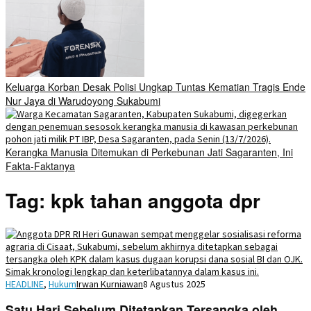
Keluarga Korban Desak Polisi Ungkap Tuntas Kematian Tragis Ende
Nur Jaya di Warudoyong Sukabumi
Kerangka Manusia Ditemukan di Perkebunan Jati Sagaranten, Ini
Fakta-Faktanya
Tag:
kpk tahan anggota dpr
HEADLINE
,
Hukum
Irwan Kurniawan
8 Agustus 2025
Satu Hari Sebelum Ditetapkan Tersangka oleh