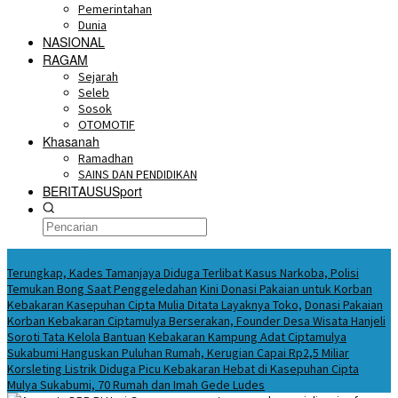
Pemerintahan
Dunia
NASIONAL
RAGAM
Sejarah
Seleb
Sosok
OTOMOTIF
Khasanah
Ramadhan
SAINS DAN PENDIDIKAN
BERITAUSUSport
BERITA HARI INI
Terungkap, Kades Tamanjaya Diduga Terlibat Kasus Narkoba, Polisi
Temukan Bong Saat Penggeledahan
Kini Donasi Pakaian untuk Korban
Kebakaran Kasepuhan Cipta Mulia Ditata Layaknya Toko,
Donasi Pakaian
Korban Kebakaran Ciptamulya Berserakan, Founder Desa Wisata Hanjeli
Soroti Tata Kelola Bantuan
Kebakaran Kampung Adat Ciptamulya
Sukabumi Hanguskan Puluhan Rumah, Kerugian Capai Rp2,5 Miliar
Korsleting Listrik Diduga Picu Kebakaran Hebat di Kasepuhan Cipta
Mulya Sukabumi, 70 Rumah dan Imah Gede Ludes