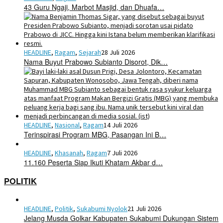
43 Guru Ngaji, Marbot Masjid, dan Dhuafa…
HEADLINE
,
Ragam
,
Sejarah
28 Juli 2026
Nama Buyut Prabowo Subianto Disorot, Dik…
HEADLINE
,
Nasional
,
Ragam
14 Juli 2026
Terinspirasi Program MBG, Pasangan Ini B…
HEADLINE
,
Khasanah
,
Ragam
7 Juli 2026
11.160 Peserta Siap Ikuti Khatam Akbar d…
POLITIK
HEADLINE
,
Politik
,
Sukabumi Nyolok
21 Juli 2026
Jelang Musda Golkar Kabupaten Sukabumi Dukungan Sistem