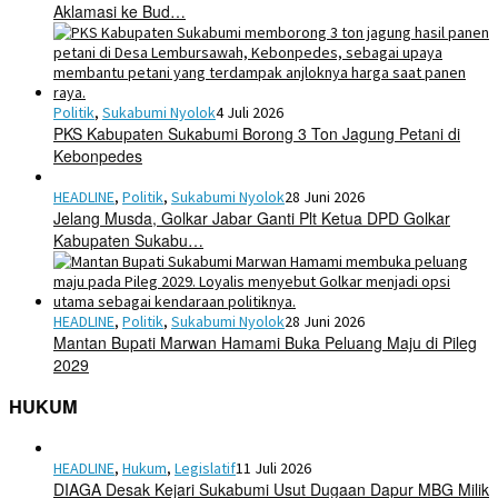
Aklamasi ke Bud…
Politik
,
Sukabumi Nyolok
4 Juli 2026
PKS Kabupaten Sukabumi Borong 3 Ton Jagung Petani di
Kebonpedes
HEADLINE
,
Politik
,
Sukabumi Nyolok
28 Juni 2026
Jelang Musda, Golkar Jabar Ganti Plt Ketua DPD Golkar
Kabupaten Sukabu…
HEADLINE
,
Politik
,
Sukabumi Nyolok
28 Juni 2026
Mantan Bupati Marwan Hamami Buka Peluang Maju di Pileg
2029
HUKUM
HEADLINE
,
Hukum
,
Legislatif
11 Juli 2026
DIAGA Desak Kejari Sukabumi Usut Dugaan Dapur MBG Milik