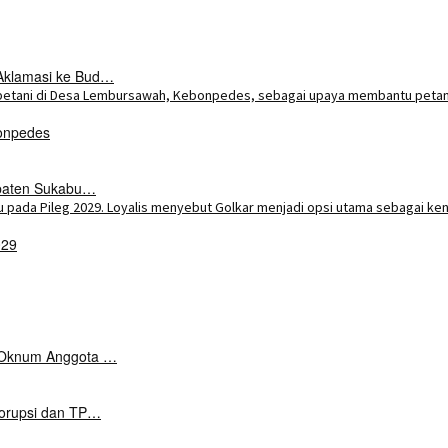
Aklamasi ke Bud…
onpedes
upaten Sukabu…
029
k Oknum Anggota …
Korupsi dan TP…