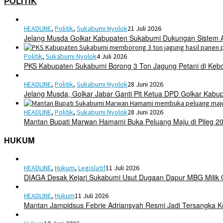
POLITIK
HEADLINE
,
Politik
,
Sukabumi Nyolok
21 Juli 2026
Jelang Musda Golkar Kabupaten Sukabumi Dukungan Sistem 
Politik
,
Sukabumi Nyolok
4 Juli 2026
PKS Kabupaten Sukabumi Borong 3 Ton Jagung Petani di Keb
HEADLINE
,
Politik
,
Sukabumi Nyolok
28 Juni 2026
Jelang Musda, Golkar Jabar Ganti Plt Ketua DPD Golkar Kab
HEADLINE
,
Politik
,
Sukabumi Nyolok
28 Juni 2026
Mantan Bupati Marwan Hamami Buka Peluang Maju di Pileg 2
HUKUM
HEADLINE
,
Hukum
,
Legislatif
11 Juli 2026
DIAGA Desak Kejari Sukabumi Usut Dugaan Dapur MBG Mili
HEADLINE
,
Hukum
11 Juli 2026
Mantan Jampidsus Febrie Adriansyah Resmi Jadi Tersangka 