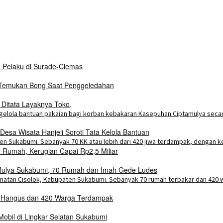
a Pelaku di Surade-Ciemas
i Temukan Bong Saat Penggeledahan
 Ditata Layaknya Toko,
esa Wisata Hanjeli Soroti Tata Kelola Bantuan
Rumah, Kerugian Capai Rp2,5 Miliar
a Mulya Sukabumi, 70 Rumah dan Imah Gede Ludes
h Hangus dan 420 Warga Terdampak
bil di Lingkar Selatan Sukabumi