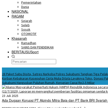
Pemerintahan
Dunia
NASIONAL
RAGAM
Sejarah
Seleb
Sosok
OTOMOTIF
Khasanah
Ramadhan
SAINS DAN PENDIDIKAN
BERITAUSUSport
BERITA HARI INI
28 Paket Sabu Disita, Satres Narkoba Polres Sukabumi Tangkap Tiga Pela
Korban Kebakaran Kasepuhan Cipta Mulia Ditata Layaknya Toko,
Donasi Pa
Sukabumi Hanguskan Puluhan Rumah, Kerugian Capai Rp2,5 Miliar
23 Juli 2025
Ada Dugaan Korupsi PT Alpindo Mitra Baja dan PT Bank BRI Syariah