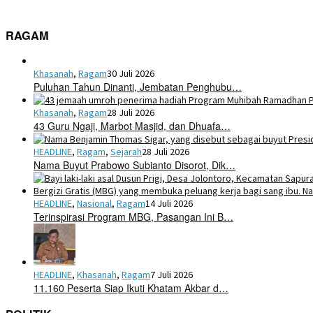
RAGAM
Khasanah
,
Ragam
30 Juli 2026
Puluhan Tahun Dinanti, Jembatan Penghubu…
Khasanah
,
Ragam
28 Juli 2026
43 Guru Ngaji, Marbot Masjid, dan Dhuafa…
HEADLINE
,
Ragam
,
Sejarah
28 Juli 2026
Nama Buyut Prabowo Subianto Disorot, Dik…
HEADLINE
,
Nasional
,
Ragam
14 Juli 2026
Terinspirasi Program MBG, Pasangan Ini B…
HEADLINE
,
Khasanah
,
Ragam
7 Juli 2026
11.160 Peserta Siap Ikuti Khatam Akbar d…