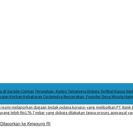
ku di Surade-Ciemas
Terungkap, Kades Tamanjaya Diduga Terlibat Kasus Na
kaian Korban Kebakaran Ciptamulya Berserakan, Founder Desa Wisata Hanjel
 Dilaporkan ke Kejagung RI