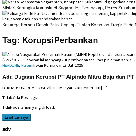
Misteri Kerangka Manusia di Sagaranten Terungkap, Polres Sukab
Keluarga Korban Desak Polisi Ungkap Tuntas Kematian Tragis Ende
Tag:
KorupsiPerbankan
HEADLINE
,
Hukum
Irwan Kurniawan
23 Juli 2025
Ada Dugaan Korupsi PT Alpindo Mitra Baja dan PT 
BERITAUSUKABUMI.COM -Aliansi Masyarakat Pemerhati […]
Tidak Ada Pos Lagi.
Tidak ada laman yang di load.
Lihat Lainnya
adv