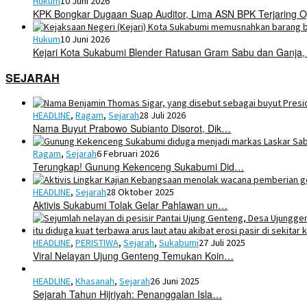
Hukum
10 Juni 2026
KPK Bongkar Dugaan Suap Auditor, Lima ASN BPK Terjaring O
Hukum
10 Juni 2026
Kejari Kota Sukabumi Blender Ratusan Gram Sabu dan Ganja,
SEJARAH
HEADLINE
,
Ragam
,
Sejarah
28 Juli 2026
Nama Buyut Prabowo Subianto Disorot, Dik…
Ragam
,
Sejarah
6 Februari 2026
Terungkap! Gunung Kekenceng Sukabumi Did…
HEADLINE
,
Sejarah
28 Oktober 2025
Aktivis Sukabumi Tolak Gelar Pahlawan un…
HEADLINE
,
PERISTIWA
,
Sejarah
,
Sukabumi
27 Juli 2025
Viral Nelayan Ujung Genteng Temukan Koin…
HEADLINE
,
Khasanah
,
Sejarah
26 Juni 2025
Sejarah Tahun Hijriyah: Penanggalan Isla…