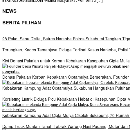
BERITAUSUKABUMI.COM -Aliansi Masyarakat Pemerhati […]
NEWS
BERITA PILIHAN
28 Paket Sabu Disita, Satres Narkoba Polres Sukabumi Tangkap Tig
Terungkap, Kades Tamanjaya Diduga Terlibat Kasus Narkoba, Polis
Kini Donasi Pakaian untuk Korban Kebakaran Kasepuhan Cipta Mulia
Donasi Pakaian Korban Kebakaran Ciptamulya Berserakan, Founder D
Kebakaran Kampung Adat Ciptamulya Sukabumi Hanguskan Puluhan 
Korsleting Listrik Diduga Picu Kebakaran Hebat di Kasepuhan Cipt
Kebakaran Kampung Adat Cipta Mulya Cisolok Sukabumi, 70 Ruma
Dump Truck Muatan Tanah Tabrak Warung Nasi Padang, Motor dan Mo