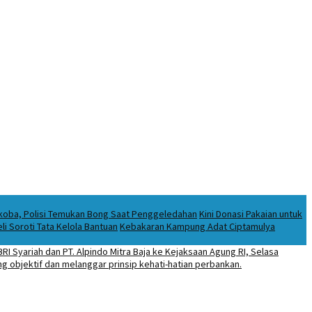
rkoba, Polisi Temukan Bong Saat Penggeledahan
Kini Donasi Pakaian untuk
i Soroti Tata Kelola Bantuan
Kebakaran Kampung Adat Ciptamulya