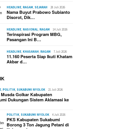
HEADLINE
,
RAGAM
,
SEJARAH
28 Juli 2026
Nama Buyut Prabowo Subianto
Disorot, Dik…
HEADLINE
,
NASIONAL
,
RAGAM
14 Juli 2026
Terinspirasi Program MBG,
Pasangan Ini B…
HEADLINE
,
KHASANAH
,
RAGAM
7 Juli 2026
11.160 Peserta Siap Ikuti Khatam
Akbar d…
IK
E
,
POLITIK
,
SUKABUMI NYOLOK
21 Juli 2026
g Musda Golkar Kabupaten
umi Dukungan Sistem Aklamasi ke
POLITIK
,
SUKABUMI NYOLOK
4 Juli 2026
PKS Kabupaten Sukabumi
Borong 3 Ton Jagung Petani di