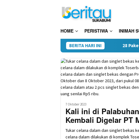
Loncat
ke
konten
HOME
PERISTIWA
INIMAH 
BERITA HARI INI
28 Paket Sabu Disi
7 Oktober 2023
Kali ini di Palabuha
Kembali Digelar PT M
Tukar celana dalam dan singlet bekas kem
celana dalam dilakukan di komplek Tos