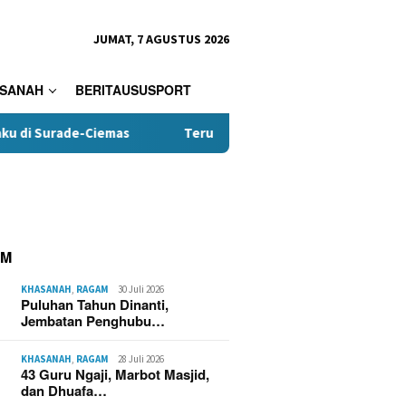
JUMAT, 7 AGUSTUS 2026
SANAH
BERITAUSUSPORT
de-Ciemas
Terungkap, Kades Tamanjaya Diduga Terlibat 
AM
KHASANAH
,
RAGAM
30 Juli 2026
Puluhan Tahun Dinanti,
Jembatan Penghubu…
KHASANAH
,
RAGAM
28 Juli 2026
43 Guru Ngaji, Marbot Masjid,
dan Dhuafa…