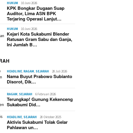
HUKUM
10 Juni 2026
KPK Bongkar Dugaan Suap
Auditor, Lima ASN BPK
Terjaring Operasi Lanjut…
HUKUM
10 Juni 2026
Kejari Kota Sukabumi Blender
Ratusan Gram Sabu dan Ganja,
Ini Jumlah B…
RAH
HEADLINE
,
RAGAM
,
SEJARAH
28 Juli 2026
Nama Buyut Prabowo Subianto
Disorot, Dik…
RAGAM
,
SEJARAH
6 Februari 2026
Terungkap! Gunung Kekenceng
Sukabumi Did…
HEADLINE
,
SEJARAH
28 Oktober 2025
Aktivis Sukabumi Tolak Gelar
Pahlawan un…