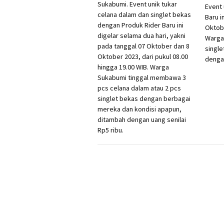
Event 
Baru i
Oktobe
Warga
singl
dengan