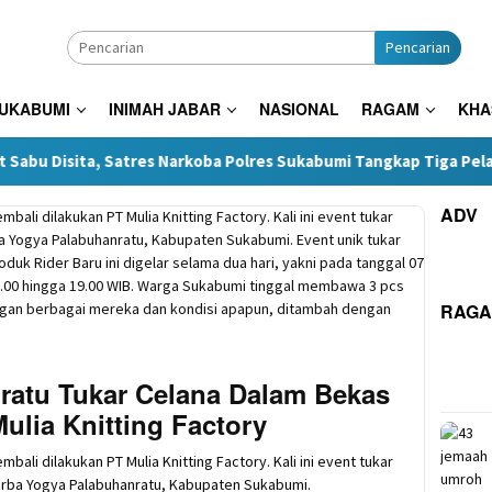
Pencarian
SUKABUMI
INIMAH JABAR
NASIONAL
RAGAM
KHA
ta, Satres Narkoba Polres Sukabumi Tangkap Tiga Pelaku di Sura
ADV
RAG
nratu Tukar Celana Dalam Bekas
ulia Knitting Factory
bali dilakukan PT Mulia Knitting Factory. Kali ini event tukar
erba Yogya Palabuhanratu, Kabupaten Sukabumi.