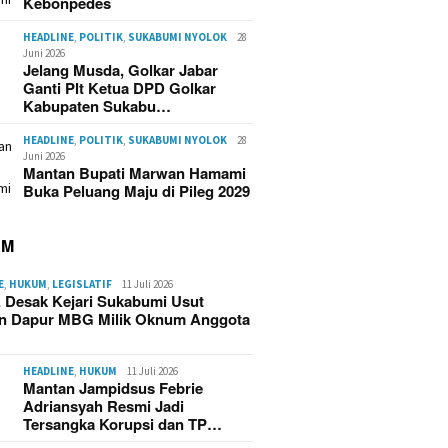
Kebonpedes
HEADLINE
,
POLITIK
,
SUKABUMI NYOLOK
28
Juni 2026
Jelang Musda, Golkar Jabar
Ganti Plt Ketua DPD Golkar
Kabupaten Sukabu…
HEADLINE
,
POLITIK
,
SUKABUMI NYOLOK
28
Juni 2026
Mantan Bupati Marwan Hamami
Buka Peluang Maju di Pileg 2029
UM
E
,
HUKUM
,
LEGISLATIF
11 Juli 2026
 Desak Kejari Sukabumi Usut
n Dapur MBG Milik Oknum Anggota
HEADLINE
,
HUKUM
11 Juli 2026
Mantan Jampidsus Febrie
Adriansyah Resmi Jadi
Tersangka Korupsi dan TP…