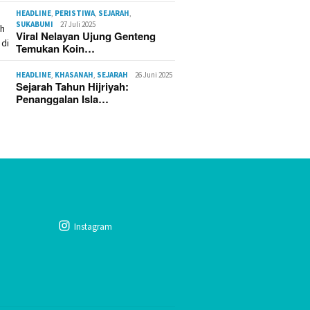
HEADLINE
,
PERISTIWA
,
SEJARAH
,
SUKABUMI
27 Juli 2025
Viral Nelayan Ujung Genteng
Temukan Koin…
HEADLINE
,
KHASANAH
,
SEJARAH
26 Juni 2025
Sejarah Tahun Hijriyah:
Penanggalan Isla…
Instagram