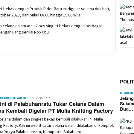
et bekas dengan Produk Rider Baru ini digelar selama dua hari,
ober 2023, dari pukul 08.00 hingga 19.00 WIB.
 celana dalam atau 2 pcs singlet bekas dengan berbagai
ngan uang senilai Rp5 ribu.
POLIT
HEADLIN
Jelan
UEKBIS
,
HEADLINE
Redaksi
7 Oktober 2023
 ini di Palabuhanratu Tukar Celana Dalam
Sukab
Bud…
s Kembali Digelar PT Mulia Knitting Factory
celana dalam dan singlet bekas kembali dilakukan PT Mulia
ng Factory. Kali ini event tukar celana dalam dilakukan di komplek
ba Yogya Palabuhanratu, Kabupaten Sukabumi.