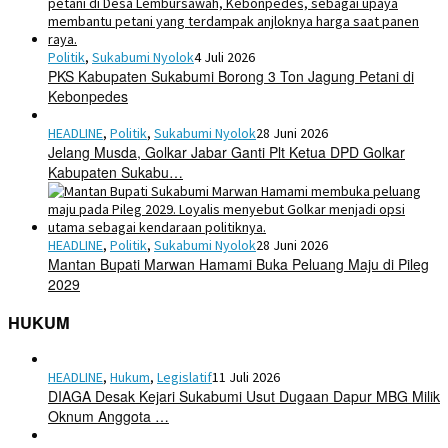
Politik
,
Sukabumi Nyolok
4 Juli 2026
PKS Kabupaten Sukabumi Borong 3 Ton Jagung Petani di
Kebonpedes
HEADLINE
,
Politik
,
Sukabumi Nyolok
28 Juni 2026
Jelang Musda, Golkar Jabar Ganti Plt Ketua DPD Golkar
Kabupaten Sukabu…
HEADLINE
,
Politik
,
Sukabumi Nyolok
28 Juni 2026
Mantan Bupati Marwan Hamami Buka Peluang Maju di Pileg
2029
HUKUM
HEADLINE
,
Hukum
,
Legislatif
11 Juli 2026
DIAGA Desak Kejari Sukabumi Usut Dugaan Dapur MBG Milik
Oknum Anggota …