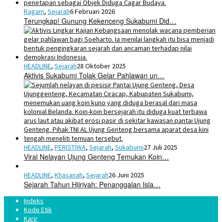
Ragam
,
Sejarah
6 Februari 2026
Terungkap! Gunung Kekenceng Sukabumi Did…
HEADLINE
,
Sejarah
28 Oktober 2025
Aktivis Sukabumi Tolak Gelar Pahlawan un…
HEADLINE
,
PERISTIWA
,
Sejarah
,
Sukabumi
27 Juli 2025
Viral Nelayan Ujung Genteng Temukan Koin…
HEADLINE
,
Khasanah
,
Sejarah
26 Juni 2025
Sejarah Tahun Hijriyah: Penanggalan Isla…
Indeks
Kode Etik
Karir