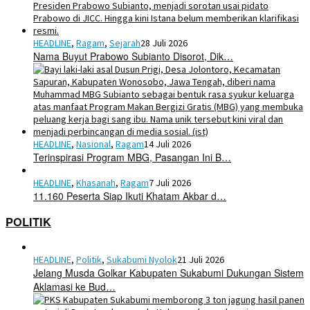
HEADLINE
,
Ragam
,
Sejarah
28 Juli 2026
Nama Buyut Prabowo Subianto Disorot, Dik…
HEADLINE
,
Nasional
,
Ragam
14 Juli 2026
Terinspirasi Program MBG, Pasangan Ini B…
HEADLINE
,
Khasanah
,
Ragam
7 Juli 2026
11.160 Peserta Siap Ikuti Khatam Akbar d…
POLITIK
HEADLINE
,
Politik
,
Sukabumi Nyolok
21 Juli 2026
Jelang Musda Golkar Kabupaten Sukabumi Dukungan Sistem
Aklamasi ke Bud…