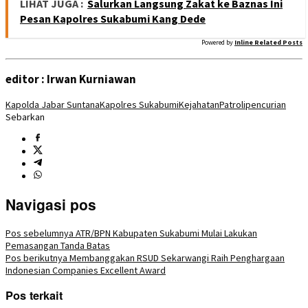
LIHAT JUGA :
Salurkan Langsung Zakat ke Baznas Ini
Pesan Kapolres Sukabumi Kang Dede
Powered by
Inline Related Posts
editor : Irwan Kurniawan
Kapolda Jabar Suntana
Kapolres Sukabumi
Kejahatan
Patroli
pencurian
Sebarkan
Navigasi pos
Pos sebelumnya
ATR/BPN Kabupaten Sukabumi Mulai Lakukan
Pemasangan Tanda Batas
Pos berikutnya
Membanggakan RSUD Sekarwangi Raih Penghargaan
Indonesian Companies Excellent Award
Pos terkait