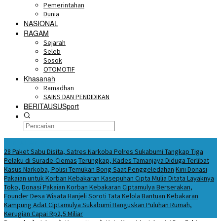
Pemerintahan
Dunia
NASIONAL
RAGAM
Sejarah
Seleb
Sosok
OTOMOTIF
Khasanah
Ramadhan
SAINS DAN PENDIDIKAN
BERITAUSUSport
BERITA HARI INI
28 Paket Sabu Disita, Satres Narkoba Polres Sukabumi Tangkap Tiga
Pelaku di Surade-Ciemas
Terungkap, Kades Tamanjaya Diduga Terlibat
Kasus Narkoba, Polisi Temukan Bong Saat Penggeledahan
Kini Donasi
Pakaian untuk Korban Kebakaran Kasepuhan Cipta Mulia Ditata Layaknya
Toko,
Donasi Pakaian Korban Kebakaran Ciptamulya Berserakan,
Founder Desa Wisata Hanjeli Soroti Tata Kelola Bantuan
Kebakaran
Kampung Adat Ciptamulya Sukabumi Hanguskan Puluhan Rumah,
Kerugian Capai Rp2,5 Miliar