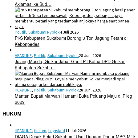
Aklamasi ke Bud…
Politik
,
Sukabumi Nyolok
4 Juli 2026
PKS Kabupaten Sukabumi Borong 3 Ton Jagung Petani di
Kebonpedes
HEADLINE
,
Politik
,
Sukabumi Nyolok
28 Juni 2026
Jelang Musda, Golkar Jabar Ganti Plt Ketua DPD Golkar
Kabupaten Sukabu…
HEADLINE
,
Politik
,
Sukabumi Nyolok
28 Juni 2026
Mantan Bupati Marwan Hamami Buka Peluang Maju di Pileg
2029
HUKUM
HEADLINE
,
Hukum
,
Legislatif
11 Juli 2026
DIAGA Desak Kejari Sukabumi Usut Dugaan Dapur MBG Milik