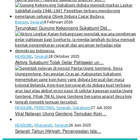
Ragam
,
Sejarah
6 Februari 2026
Terungkap! Gunung Kekenceng Sukabumi Did…
HEADLINE
,
Sejarah
28 Oktober 2025
Aktivis Sukabumi Tolak Gelar Pahlawan un…
HEADLINE
,
PERISTIWA
,
Sejarah
,
Sukabumi
27 Juli 2025
Viral Nelayan Ujung Genteng Temukan Koin…
HEADLINE
,
Khasanah
,
Sejarah
26 Juni 2025
Sejarah Tahun Hijriyah: Penanggalan Isla…