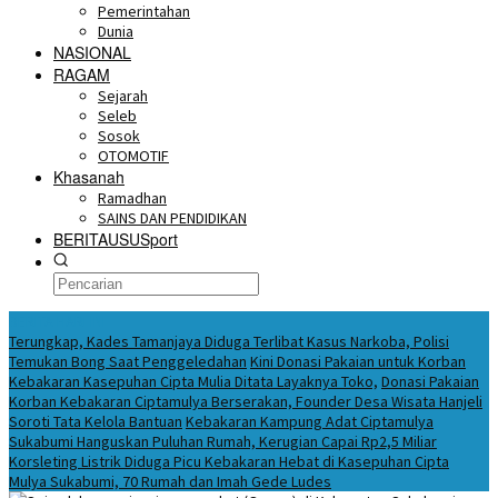
Pemerintahan
Dunia
NASIONAL
RAGAM
Sejarah
Seleb
Sosok
OTOMOTIF
Khasanah
Ramadhan
SAINS DAN PENDIDIKAN
BERITAUSUSport
BERITA HARI INI
Terungkap, Kades Tamanjaya Diduga Terlibat Kasus Narkoba, Polisi
Temukan Bong Saat Penggeledahan
Kini Donasi Pakaian untuk Korban
Kebakaran Kasepuhan Cipta Mulia Ditata Layaknya Toko,
Donasi Pakaian
Korban Kebakaran Ciptamulya Berserakan, Founder Desa Wisata Hanjeli
Soroti Tata Kelola Bantuan
Kebakaran Kampung Adat Ciptamulya
Sukabumi Hanguskan Puluhan Rumah, Kerugian Capai Rp2,5 Miliar
Korsleting Listrik Diduga Picu Kebakaran Hebat di Kasepuhan Cipta
Mulya Sukabumi, 70 Rumah dan Imah Gede Ludes