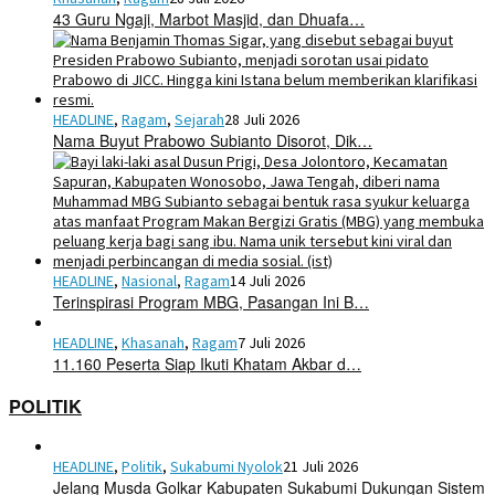
43 Guru Ngaji, Marbot Masjid, dan Dhuafa…
HEADLINE
,
Ragam
,
Sejarah
28 Juli 2026
Nama Buyut Prabowo Subianto Disorot, Dik…
HEADLINE
,
Nasional
,
Ragam
14 Juli 2026
Terinspirasi Program MBG, Pasangan Ini B…
HEADLINE
,
Khasanah
,
Ragam
7 Juli 2026
11.160 Peserta Siap Ikuti Khatam Akbar d…
POLITIK
HEADLINE
,
Politik
,
Sukabumi Nyolok
21 Juli 2026
Jelang Musda Golkar Kabupaten Sukabumi Dukungan Sistem