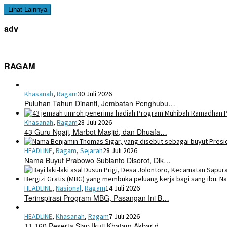
Lihat Lainnya
adv
RAGAM
Khasanah
,
Ragam
30 Juli 2026
Puluhan Tahun Dinanti, Jembatan Penghubu…
Khasanah
,
Ragam
28 Juli 2026
43 Guru Ngaji, Marbot Masjid, dan Dhuafa…
HEADLINE
,
Ragam
,
Sejarah
28 Juli 2026
Nama Buyut Prabowo Subianto Disorot, Dik…
HEADLINE
,
Nasional
,
Ragam
14 Juli 2026
Terinspirasi Program MBG, Pasangan Ini B…
HEADLINE
,
Khasanah
,
Ragam
7 Juli 2026
11.160 Peserta Siap Ikuti Khatam Akbar d…