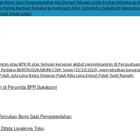
ukan Bong Saat Penggeledahan
Kini Donasi Pakaian untuk Korban Kebakaran K
a Kelola Bantuan
Kebakaran Kampung Adat Ciptamulya Sukabumi Hanguskan 
 Imah Gede Ludes
i
ih di Perumda BPR Sukabumi
i Temukan Bong Saat Penggeledahan
 Ditata Layaknya Toko,