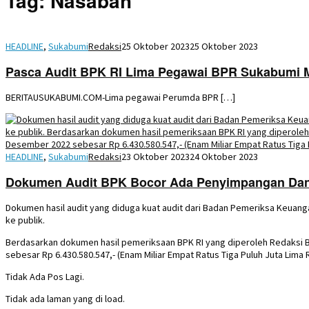
Tag:
Nasabah
HEADLINE
,
Sukabumi
Redaksi
25 Oktober 2023
25 Oktober 2023
Pasca Audit BPK RI Lima Pegawai BPR Sukabumi 
BERITAUSUKABUMI.COM-Lima pegawai Perumda BPR […]
HEADLINE
,
Sukabumi
Redaksi
23 Oktober 2023
24 Oktober 2023
Dokumen Audit BPK Bocor Ada Penyimpangan Dana
Dokumen hasil audit yang diduga kuat audit dari Badan Pemeriksa Keuan
ke publik.
Berdasarkan dokumen hasil pemeriksaan BPK RI yang diperoleh Redaksi 
sebesar Rp 6.430.580.547,- (Enam Miliar Empat Ratus Tiga Puluh Juta Lima 
Tidak Ada Pos Lagi.
Tidak ada laman yang di load.