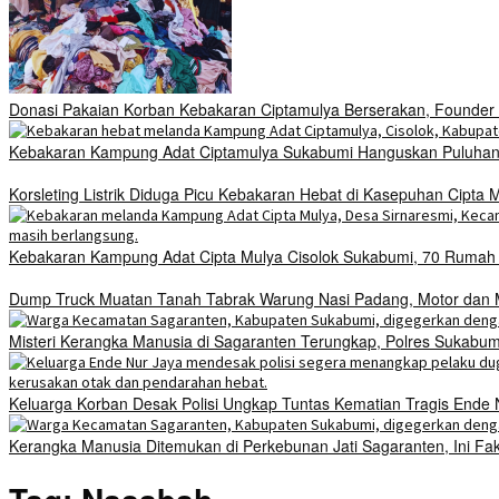
Donasi Pakaian Korban Kebakaran Ciptamulya Berserakan, Founder D
Kebakaran Kampung Adat Ciptamulya Sukabumi Hanguskan Puluhan 
Korsleting Listrik Diduga Picu Kebakaran Hebat di Kasepuhan Cipt
Kebakaran Kampung Adat Cipta Mulya Cisolok Sukabumi, 70 Ruma
Dump Truck Muatan Tanah Tabrak Warung Nasi Padang, Motor dan Mo
Misteri Kerangka Manusia di Sagaranten Terungkap, Polres Sukab
Keluarga Korban Desak Polisi Ungkap Tuntas Kematian Tragis Ende
Kerangka Manusia Ditemukan di Perkebunan Jati Sagaranten, Ini Fa