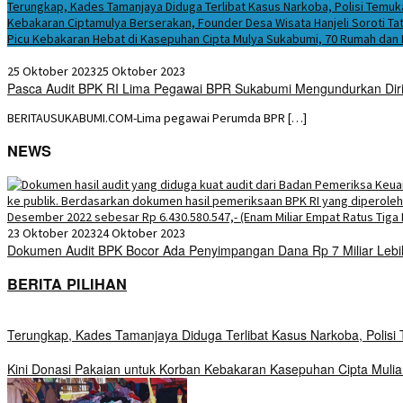
Terungkap, Kades Tamanjaya Diduga Terlibat Kasus Narkoba, Polisi Tem
Kebakaran Ciptamulya Berserakan, Founder Desa Wisata Hanjeli Soroti Tat
Picu Kebakaran Hebat di Kasepuhan Cipta Mulya Sukabumi, 70 Rumah dan
25 Oktober 2023
25 Oktober 2023
Pasca Audit BPK RI Lima Pegawai BPR Sukabumi Mengundurkan Dir
BERITAUSUKABUMI.COM-Lima pegawai Perumda BPR […]
NEWS
23 Oktober 2023
24 Oktober 2023
Dokumen Audit BPK Bocor Ada Penyimpangan Dana Rp 7 Miliar Leb
BERITA PILIHAN
Terungkap, Kades Tamanjaya Diduga Terlibat Kasus Narkoba, Polis
Kini Donasi Pakaian untuk Korban Kebakaran Kasepuhan Cipta Mulia