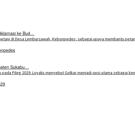
Aklamasi ke Bud…
onpedes
upaten Sukabu…
029