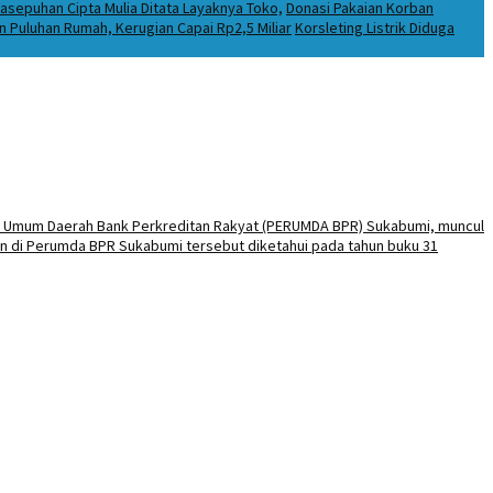
asepuhan Cipta Mulia Ditata Layaknya Toko,
Donasi Pakaian Korban
Puluhan Rumah, Kerugian Capai Rp2,5 Miliar
Korsleting Listrik Diduga