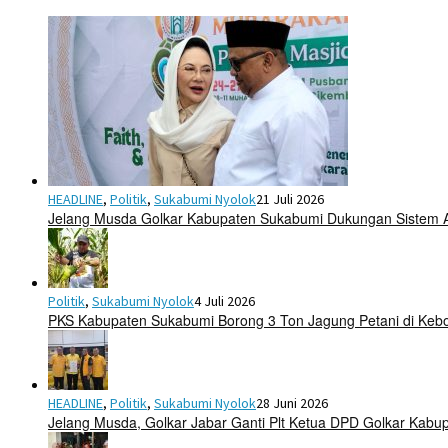
HEADLINE
,
Politik
,
Sukabumi Nyolok
21 Juli 2026
Jelang Musda Golkar Kabupaten Sukabumi Dukungan Sistem 
Politik
,
Sukabumi Nyolok
4 Juli 2026
PKS Kabupaten Sukabumi Borong 3 Ton Jagung Petani di Keb
HEADLINE
,
Politik
,
Sukabumi Nyolok
28 Juni 2026
Jelang Musda, Golkar Jabar Ganti Plt Ketua DPD Golkar Kab