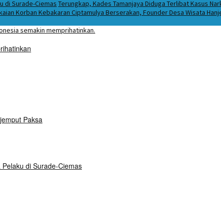
ku di Surade-Ciemas
Terungkap, Kades Tamanjaya Diduga Terlibat Kasus Na
kaian Korban Kebakaran Ciptamulya Berserakan, Founder Desa Wisata Hanjel
rihatinkan
ijemput Paksa
a Pelaku di Surade-Ciemas