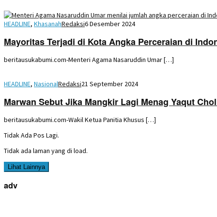
HEADLINE
,
Khasanah
Redaksi
6 Desember 2024
Mayoritas Terjadi di Kota Angka Perceraian di Ind
beritausukabumi.com-Menteri Agama Nasaruddin Umar […]
HEADLINE
,
Nasional
Redaksi
21 September 2024
Marwan Sebut Jika Mangkir Lagi Menag Yaqut Chol
beritausukabumi.com-Wakil Ketua Panitia Khusus […]
Tidak Ada Pos Lagi.
Tidak ada laman yang di load.
Lihat Lainnya
adv