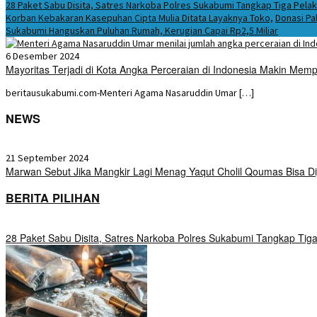
28 Paket Sabu Disita, Satres Narkoba Polres Sukabumi Tangkap Tiga Pela
Korban Kebakaran Kasepuhan Cipta Mulia Ditata Layaknya Toko,
Donasi Pa
Sukabumi Hanguskan Puluhan Rumah, Kerugian Capai Rp2,5 Miliar
6 Desember 2024
Mayoritas Terjadi di Kota Angka Perceraian di Indonesia Makin Memp
beritausukabumi.com-Menteri Agama Nasaruddin Umar […]
NEWS
21 September 2024
Marwan Sebut Jika Mangkir Lagi Menag Yaqut Cholil Qoumas Bisa D
BERITA PILIHAN
28 Paket Sabu Disita, Satres Narkoba Polres Sukabumi Tangkap Tig