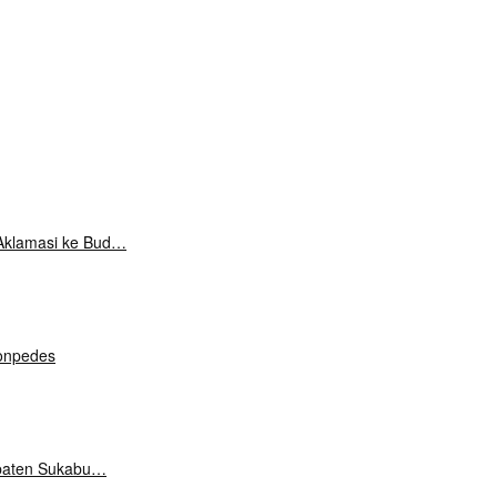
Aklamasi ke Bud…
onpedes
upaten Sukabu…