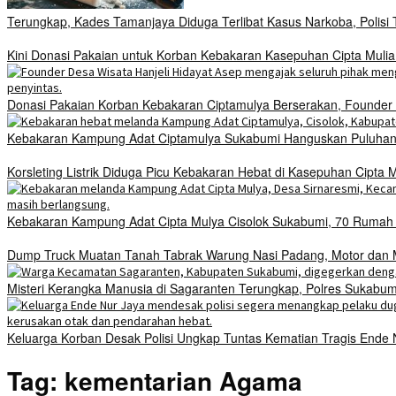
Terungkap, Kades Tamanjaya Diduga Terlibat Kasus Narkoba, Polis
Kini Donasi Pakaian untuk Korban Kebakaran Kasepuhan Cipta Mulia
Donasi Pakaian Korban Kebakaran Ciptamulya Berserakan, Founder D
Kebakaran Kampung Adat Ciptamulya Sukabumi Hanguskan Puluhan 
Korsleting Listrik Diduga Picu Kebakaran Hebat di Kasepuhan Cipt
Kebakaran Kampung Adat Cipta Mulya Cisolok Sukabumi, 70 Ruma
Dump Truck Muatan Tanah Tabrak Warung Nasi Padang, Motor dan Mo
Misteri Kerangka Manusia di Sagaranten Terungkap, Polres Sukab
Keluarga Korban Desak Polisi Ungkap Tuntas Kematian Tragis Ende
Tag:
kementarian Agama