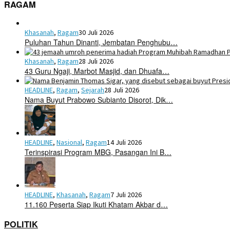
RAGAM
Khasanah
,
Ragam
30 Juli 2026
Puluhan Tahun Dinanti, Jembatan Penghubu…
Khasanah
,
Ragam
28 Juli 2026
43 Guru Ngaji, Marbot Masjid, dan Dhuafa…
HEADLINE
,
Ragam
,
Sejarah
28 Juli 2026
Nama Buyut Prabowo Subianto Disorot, Dik…
HEADLINE
,
Nasional
,
Ragam
14 Juli 2026
Terinspirasi Program MBG, Pasangan Ini B…
HEADLINE
,
Khasanah
,
Ragam
7 Juli 2026
11.160 Peserta Siap Ikuti Khatam Akbar d…
POLITIK