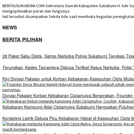
BERITAUSUKABUMI.COM-Sekretaris Daerah Kabupaten Sukabumi H. Ade Su
mengoptimalkan peran dan fungsinya.
Hal tersebut disampaikan Sekda Ade saat membuka kegiatan peningkatan
NEWS
BERITA PILIHAN
28 Paket Sabu Disita, Satres Narkoba Polres Sukabumi Tangkap Tig
Terungkap, Kades Tamanjaya Diduga Terlibat Kasus Narkoba, Polis
Kini Donasi Pakaian untuk Korban Kebakaran Kasepuhan Cipta Mulia
Donasi Pakaian Korban Kebakaran Ciptamulya Berserakan, Founder D
Kebakaran Kampung Adat Ciptamulya Sukabumi Hanguskan Puluhan 
Korsleting Listrik Diduga Picu Kebakaran Hebat di Kasepuhan Cipt