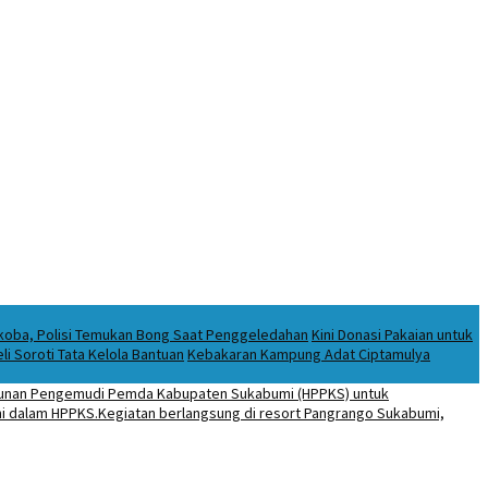
rkoba, Polisi Temukan Bong Saat Penggeledahan
Kini Donasi Pakaian untuk
i Soroti Tata Kelola Bantuan
Kebakaran Kampung Adat Ciptamulya