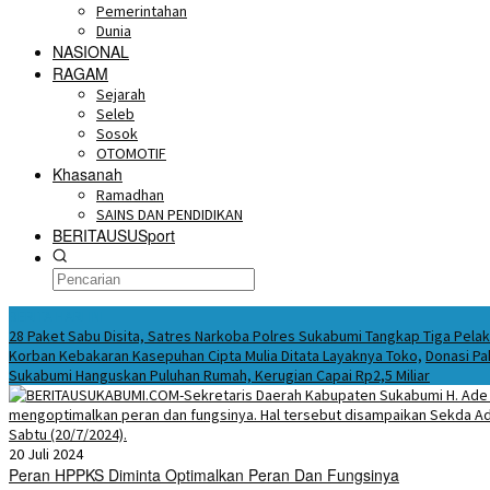
Pemerintahan
Dunia
NASIONAL
RAGAM
Sejarah
Seleb
Sosok
OTOMOTIF
Khasanah
Ramadhan
SAINS DAN PENDIDIKAN
BERITAUSUSport
BERITA HARI INI
28 Paket Sabu Disita, Satres Narkoba Polres Sukabumi Tangkap Tiga Pela
Korban Kebakaran Kasepuhan Cipta Mulia Ditata Layaknya Toko,
Donasi Pa
Sukabumi Hanguskan Puluhan Rumah, Kerugian Capai Rp2,5 Miliar
20 Juli 2024
Peran HPPKS Diminta Optimalkan Peran Dan Fungsinya