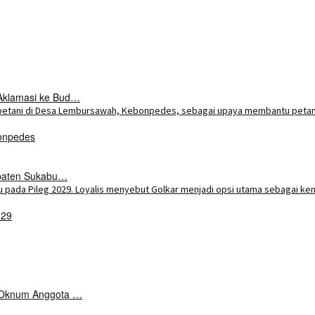
Aklamasi ke Bud…
onpedes
upaten Sukabu…
029
k Oknum Anggota …