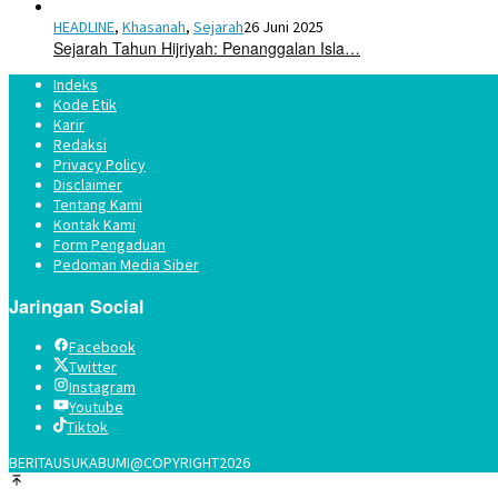
HEADLINE
,
Khasanah
,
Sejarah
26 Juni 2025
Sejarah Tahun Hijriyah: Penanggalan Isla…
Indeks
Kode Etik
Karir
Redaksi
Privacy Policy
Disclaimer
Tentang Kami
Kontak Kami
Form Pengaduan
Pedoman Media Siber
Jaringan Social
Facebook
Twitter
Instagram
Youtube
Tiktok
BERITAUSUKABUMI@COPYRIGHT2026