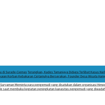
ku di Surade-Ciemas
Terungkap, Kades Tamanjaya Diduga Terlibat Kasus Na
kaian Korban Kebakaran Ciptamulya Berserakan, Founder Desa Wisata Hanjel