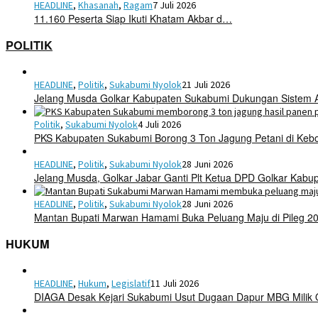
HEADLINE
,
Khasanah
,
Ragam
7 Juli 2026
11.160 Peserta Siap Ikuti Khatam Akbar d…
POLITIK
HEADLINE
,
Politik
,
Sukabumi Nyolok
21 Juli 2026
Jelang Musda Golkar Kabupaten Sukabumi Dukungan Sistem 
Politik
,
Sukabumi Nyolok
4 Juli 2026
PKS Kabupaten Sukabumi Borong 3 Ton Jagung Petani di Keb
HEADLINE
,
Politik
,
Sukabumi Nyolok
28 Juni 2026
Jelang Musda, Golkar Jabar Ganti Plt Ketua DPD Golkar Kab
HEADLINE
,
Politik
,
Sukabumi Nyolok
28 Juni 2026
Mantan Bupati Marwan Hamami Buka Peluang Maju di Pileg 2
HUKUM
HEADLINE
,
Hukum
,
Legislatif
11 Juli 2026
DIAGA Desak Kejari Sukabumi Usut Dugaan Dapur MBG Mili