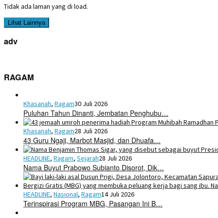
Tidak ada laman yang di load.
Lihat Lainnya
adv
RAGAM
Khasanah
,
Ragam
30 Juli 2026
Puluhan Tahun Dinanti, Jembatan Penghubu…
Khasanah
,
Ragam
28 Juli 2026
43 Guru Ngaji, Marbot Masjid, dan Dhuafa…
HEADLINE
,
Ragam
,
Sejarah
28 Juli 2026
Nama Buyut Prabowo Subianto Disorot, Dik…
HEADLINE
,
Nasional
,
Ragam
14 Juli 2026
Terinspirasi Program MBG, Pasangan Ini B…