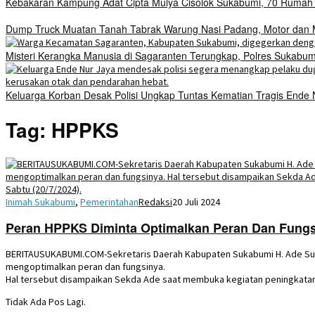
Kebakaran Kampung Adat Cipta Mulya Cisolok Sukabumi, 70 Ruma
Dump Truck Muatan Tanah Tabrak Warung Nasi Padang, Motor dan Mo
Misteri Kerangka Manusia di Sagaranten Terungkap, Polres Sukab
Keluarga Korban Desak Polisi Ungkap Tuntas Kematian Tragis Ende
Tag:
HPPKS
Inimah Sukabumi
,
Pemerintahan
Redaksi
20 Juli 2024
Peran HPPKS Diminta Optimalkan Peran Dan Fung
BERITAUSUKABUMI.COM-Sekretaris Daerah Kabupaten Sukabumi H. Ade Su
mengoptimalkan peran dan fungsinya.
Hal tersebut disampaikan Sekda Ade saat membuka kegiatan peningkatan
Tidak Ada Pos Lagi.