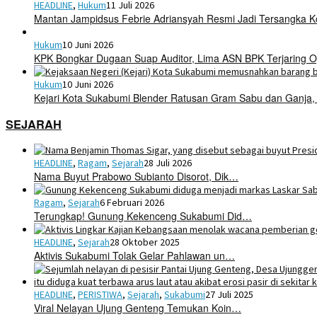
HEADLINE
,
Hukum
11 Juli 2026
Mantan Jampidsus Febrie Adriansyah Resmi Jadi Tersangka 
Hukum
10 Juni 2026
KPK Bongkar Dugaan Suap Auditor, Lima ASN BPK Terjaring O
Hukum
10 Juni 2026
Kejari Kota Sukabumi Blender Ratusan Gram Sabu dan Ganja,
SEJARAH
HEADLINE
,
Ragam
,
Sejarah
28 Juli 2026
Nama Buyut Prabowo Subianto Disorot, Dik…
Ragam
,
Sejarah
6 Februari 2026
Terungkap! Gunung Kekenceng Sukabumi Did…
HEADLINE
,
Sejarah
28 Oktober 2025
Aktivis Sukabumi Tolak Gelar Pahlawan un…
HEADLINE
,
PERISTIWA
,
Sejarah
,
Sukabumi
27 Juli 2025
Viral Nelayan Ujung Genteng Temukan Koin…