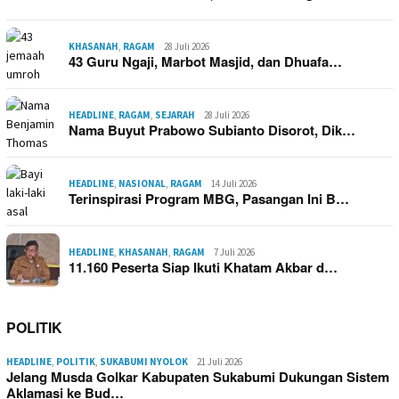
KHASANAH
,
RAGAM
28 Juli 2026
43 Guru Ngaji, Marbot Masjid, dan Dhuafa…
HEADLINE
,
RAGAM
,
SEJARAH
28 Juli 2026
Nama Buyut Prabowo Subianto Disorot, Dik…
HEADLINE
,
NASIONAL
,
RAGAM
14 Juli 2026
Terinspirasi Program MBG, Pasangan Ini B…
HEADLINE
,
KHASANAH
,
RAGAM
7 Juli 2026
11.160 Peserta Siap Ikuti Khatam Akbar d…
POLITIK
HEADLINE
,
POLITIK
,
SUKABUMI NYOLOK
21 Juli 2026
Jelang Musda Golkar Kabupaten Sukabumi Dukungan Sistem
Aklamasi ke Bud…