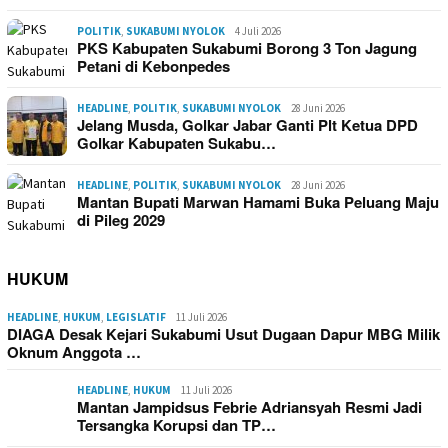
POLITIK
,
SUKABUMI NYOLOK
4 Juli 2026
PKS Kabupaten Sukabumi Borong 3 Ton Jagung
Petani di Kebonpedes
HEADLINE
,
POLITIK
,
SUKABUMI NYOLOK
28 Juni 2026
Jelang Musda, Golkar Jabar Ganti Plt Ketua DPD
Golkar Kabupaten Sukabu…
HEADLINE
,
POLITIK
,
SUKABUMI NYOLOK
28 Juni 2026
Mantan Bupati Marwan Hamami Buka Peluang Maju
di Pileg 2029
HUKUM
HEADLINE
,
HUKUM
,
LEGISLATIF
11 Juli 2026
DIAGA Desak Kejari Sukabumi Usut Dugaan Dapur MBG Milik
Oknum Anggota …
HEADLINE
,
HUKUM
11 Juli 2026
Mantan Jampidsus Febrie Adriansyah Resmi Jadi
Tersangka Korupsi dan TP…