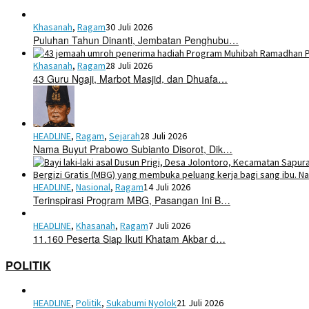
Khasanah
,
Ragam
30 Juli 2026
Puluhan Tahun Dinanti, Jembatan Penghubu…
Khasanah
,
Ragam
28 Juli 2026
43 Guru Ngaji, Marbot Masjid, dan Dhuafa…
HEADLINE
,
Ragam
,
Sejarah
28 Juli 2026
Nama Buyut Prabowo Subianto Disorot, Dik…
HEADLINE
,
Nasional
,
Ragam
14 Juli 2026
Terinspirasi Program MBG, Pasangan Ini B…
HEADLINE
,
Khasanah
,
Ragam
7 Juli 2026
11.160 Peserta Siap Ikuti Khatam Akbar d…
POLITIK
HEADLINE
,
Politik
,
Sukabumi Nyolok
21 Juli 2026