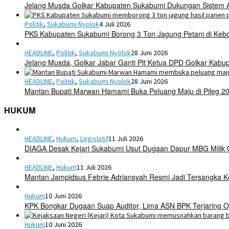
Jelang Musda Golkar Kabupaten Sukabumi Dukungan Sistem 
Politik
,
Sukabumi Nyolok
4 Juli 2026
PKS Kabupaten Sukabumi Borong 3 Ton Jagung Petani di Keb
HEADLINE
,
Politik
,
Sukabumi Nyolok
28 Juni 2026
Jelang Musda, Golkar Jabar Ganti Plt Ketua DPD Golkar Kab
HEADLINE
,
Politik
,
Sukabumi Nyolok
28 Juni 2026
Mantan Bupati Marwan Hamami Buka Peluang Maju di Pileg 2
HUKUM
HEADLINE
,
Hukum
,
Legislatif
11 Juli 2026
DIAGA Desak Kejari Sukabumi Usut Dugaan Dapur MBG Mili
HEADLINE
,
Hukum
11 Juli 2026
Mantan Jampidsus Febrie Adriansyah Resmi Jadi Tersangka 
Hukum
10 Juni 2026
KPK Bongkar Dugaan Suap Auditor, Lima ASN BPK Terjaring O
Hukum
10 Juni 2026