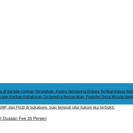
ku di Surade-Ciemas
Terungkap, Kades Tamanjaya Diduga Terlibat Kasus Na
kaian Korban Kebakaran Ciptamulya Berserakan, Founder Desa Wisata Hanjel
ti Dugaan Fee 35 Persen