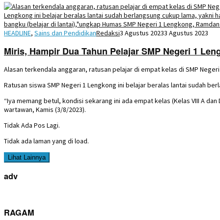
HEADLINE
,
Sains dan Pendidikan
Redaksi
3 Agustus 2023
3 Agustus 2023
Miris, Hampir Dua Tahun Pelajar SMP Negeri 1 Leng
Alasan terkendala anggaran, ratusan pelajar di empat kelas di SMP Neger
Ratusan siswa SMP Negeri 1 Lengkong ini belajar beralas lantai sudah ber
“Iya memang betul, kondisi sekarang ini ada empat kelas (Kelas VIII A da
wartawan, Kamis (3/8/2023).
Tidak Ada Pos Lagi.
Tidak ada laman yang di load.
Lihat Lainnya
adv
RAGAM