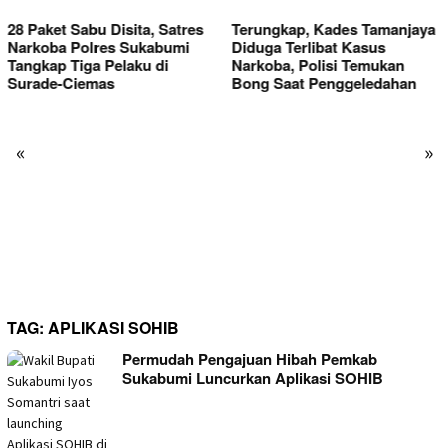
Terungkap, Kades Tamanjaya
Kini Donasi Pakaian untuk
Diduga Terlibat Kasus
Korban Kebakaran
Narkoba, Polisi Temukan
Kasepuhan Cipta Mulia Ditat
Bong Saat Penggeledahan
Layaknya Toko,
«
»
TAG:
APLIKASI SOHIB
Permudah Pengajuan Hibah Pemkab
Sukabumi Luncurkan Aplikasi SOHIB