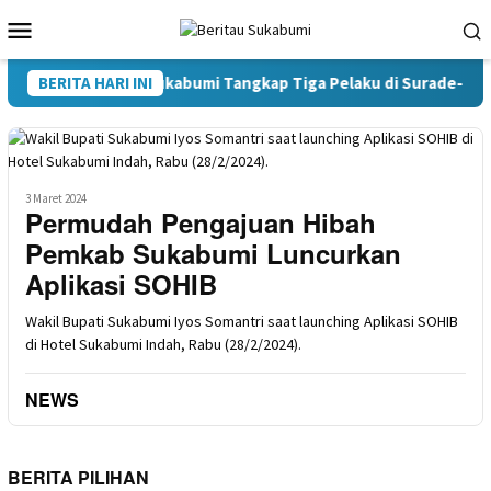
Loncat
Menu
ke
Mobile
konten
s Narkoba Polres Sukabumi Tangkap Tiga Pelaku di Surade-Ciemas
BERITA HARI INI
3 Maret 2024
Permudah Pengajuan Hibah
Pemkab Sukabumi Luncurkan
Aplikasi SOHIB
Wakil Bupati Sukabumi Iyos Somantri saat launching Aplikasi SOHIB
di Hotel Sukabumi Indah, Rabu (28/2/2024).
NEWS
BERITA PILIHAN