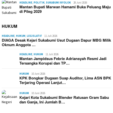
HEADLINE
,
POLITIK
,
SUKABUMI NYOLOK
28 Juni 2026
Mantan Bupati Marwan Hamami Buka Peluang Maju
di Pileg 2029
HUKUM
HEADLINE
,
HUKUM
,
LEGISLATIF
11 Juli 2026
DIAGA Desak Kejari Sukabumi Usut Dugaan Dapur MBG Milik
Oknum Anggota …
HEADLINE
,
HUKUM
11 Juli 2026
Mantan Jampidsus Febrie Adriansyah Resmi Jadi
Tersangka Korupsi dan TP…
HUKUM
10 Juni 2026
KPK Bongkar Dugaan Suap Auditor, Lima ASN BPK
Terjaring Operasi Lanjut…
HUKUM
10 Juni 2026
Kejari Kota Sukabumi Blender Ratusan Gram Sabu
dan Ganja, Ini Jumlah B…