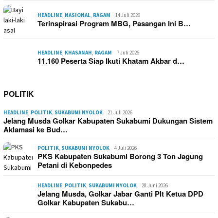
HEADLINE
,
NASIONAL
,
RAGAM
14 Juli 2026
Terinspirasi Program MBG, Pasangan Ini B…
HEADLINE
,
KHASANAH
,
RAGAM
7 Juli 2026
11.160 Peserta Siap Ikuti Khatam Akbar d…
POLITIK
HEADLINE
,
POLITIK
,
SUKABUMI NYOLOK
21 Juli 2026
Jelang Musda Golkar Kabupaten Sukabumi Dukungan Sistem
Aklamasi ke Bud…
POLITIK
,
SUKABUMI NYOLOK
4 Juli 2026
PKS Kabupaten Sukabumi Borong 3 Ton Jagung
Petani di Kebonpedes
HEADLINE
,
POLITIK
,
SUKABUMI NYOLOK
28 Juni 2026
Jelang Musda, Golkar Jabar Ganti Plt Ketua DPD
Golkar Kabupaten Sukabu…