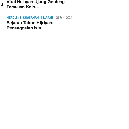
Viral Nelayan Ujung Genteng
Temukan Koin…
HEADLINE
,
KHASANAH
,
SEJARAH
26 Juni 2025
Sejarah Tahun Hijriyah:
Penanggalan Isla…