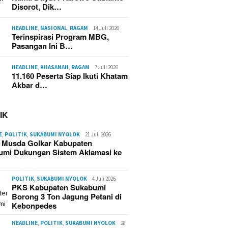
Disorot, Dik…
HEADLINE
,
NASIONAL
,
RAGAM
14 Juli 2026
Terinspirasi Program MBG,
Pasangan Ini B…
HEADLINE
,
KHASANAH
,
RAGAM
7 Juli 2026
11.160 Peserta Siap Ikuti Khatam
Akbar d…
IK
E
,
POLITIK
,
SUKABUMI NYOLOK
21 Juli 2026
g Musda Golkar Kabupaten
umi Dukungan Sistem Aklamasi ke
POLITIK
,
SUKABUMI NYOLOK
4 Juli 2026
PKS Kabupaten Sukabumi
Borong 3 Ton Jagung Petani di
Kebonpedes
HEADLINE
,
POLITIK
,
SUKABUMI NYOLOK
28