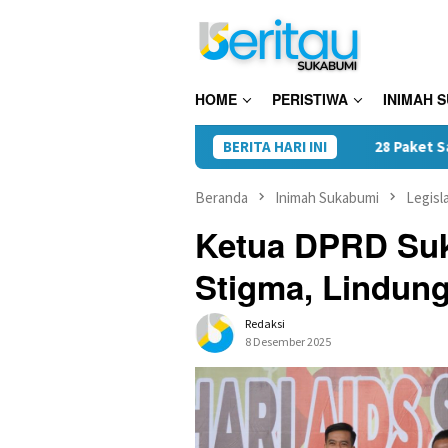
Loncat
ke
konten
HOME
PERISTIWA
INIMAH 
BERITA HARI INI
28 Paket Sabu Disita, Satres
Beranda
Inimah Sukabumi
Legisla
Ketua DPRD Suk
Stigma, Lindun
Redaksi
8 Desember 2025