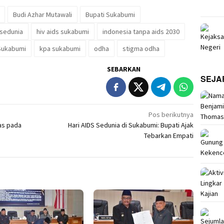
Budi Azhar Mutawali
Bupati Sukabumi
 sedunia
hiv aids sukabumi
indonesia tanpa aids 2030
Sukabumi
kpa sukabumi
odha
stigma odha
SEBARKAN
SEJA
Pos berikutnya
as pada
Hari AIDS Sedunia di Sukabumi: Bupati Ajak
Tebarkan Empati