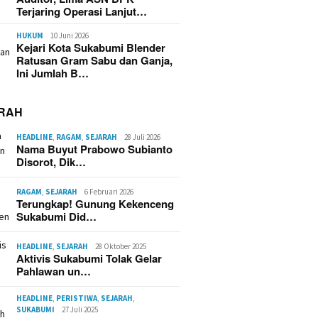
Terjaring Operasi Lanjut…
HUKUM
10 Juni 2026
Kejari Kota Sukabumi Blender
Ratusan Gram Sabu dan Ganja,
Ini Jumlah B…
RAH
HEADLINE
,
RAGAM
,
SEJARAH
28 Juli 2026
Nama Buyut Prabowo Subianto
Disorot, Dik…
RAGAM
,
SEJARAH
6 Februari 2026
Terungkap! Gunung Kekenceng
Sukabumi Did…
HEADLINE
,
SEJARAH
28 Oktober 2025
Aktivis Sukabumi Tolak Gelar
Pahlawan un…
HEADLINE
,
PERISTIWA
,
SEJARAH
,
SUKABUMI
27 Juli 2025