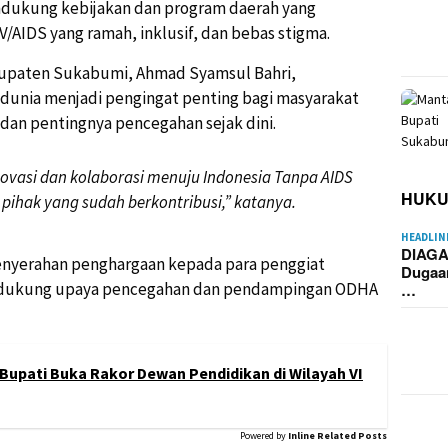
dukung kebijakan dan program daerah yang
AIDS yang ramah, inklusif, dan bebas stigma.
abupaten Sukabumi, Ahmad Syamsul Bahri,
unia menjadi pengingat penting bagi masyarakat
an pentingnya pencegahan sejak dini.
vasi dan kolaborasi menuju Indonesia Tanpa AIDS
HUK
pihak yang sudah berkontribusi,” katanya.
HEADLIN
DIAGA
enyerahan penghargaan kepada para penggiat
Dugaa
mendukung upaya pencegahan dan pendampingan ODHA
…
Bupati Buka Rakor Dewan Pendidikan di Wilayah VI
Powered by
Inline Related Posts