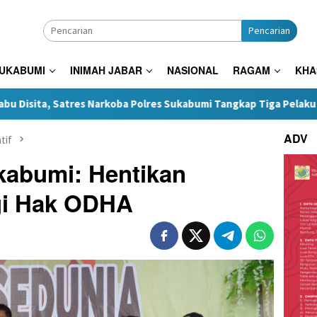
Pencarian
SUKABUMI
INIMAH JABAR
NASIONAL
RAGAM
KHA
 Narkoba Polres Sukabumi Tangkap Tiga Pelaku di Surade-Ciemas
ADV
tif
abumi: Hentikan
gi Hak ODHA