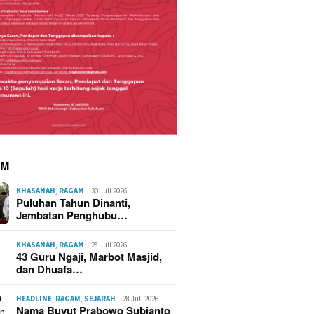
AM
KHASANAH
,
RAGAM
30 Juli 2026
Puluhan Tahun Dinanti,
Jembatan Penghubu…
KHASANAH
,
RAGAM
28 Juli 2026
43 Guru Ngaji, Marbot Masjid,
dan Dhuafa…
HEADLINE
,
RAGAM
,
SEJARAH
28 Juli 2026
Nama Buyut Prabowo Subianto