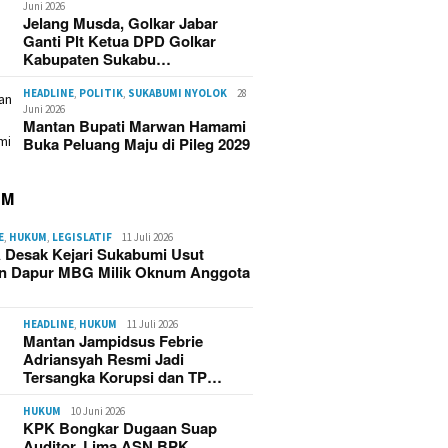
Juni 2026
Jelang Musda, Golkar Jabar
Ganti Plt Ketua DPD Golkar
Kabupaten Sukabu…
HEADLINE
,
POLITIK
,
SUKABUMI NYOLOK
28
Juni 2026
Mantan Bupati Marwan Hamami
Buka Peluang Maju di Pileg 2029
UM
E
,
HUKUM
,
LEGISLATIF
11 Juli 2026
 Desak Kejari Sukabumi Usut
n Dapur MBG Milik Oknum Anggota
HEADLINE
,
HUKUM
11 Juli 2026
Mantan Jampidsus Febrie
Adriansyah Resmi Jadi
Tersangka Korupsi dan TP…
HUKUM
10 Juni 2026
KPK Bongkar Dugaan Suap
Auditor, Lima ASN BPK