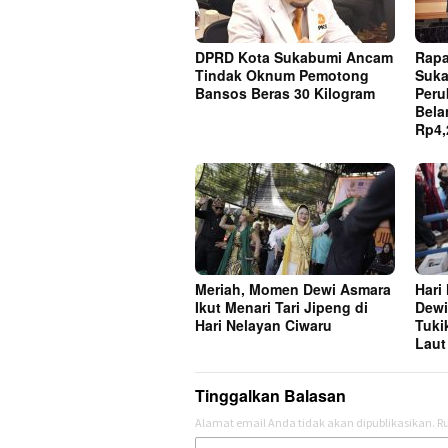
DPRD Kota Sukabumi Ancam
Rapa
Tindak Oknum Pemotong
Suka
Bansos Beras 30 Kilogram
Peru
Bela
Rp4,
Meriah, Momen Dewi Asmara
Hari
Ikut Menari Tari Jipeng di
Dewi
Hari Nelayan Ciwaru
Tuki
Laut
Tinggalkan Balasan
Alamat email Anda tidak akan dipublikasikan.
Ru