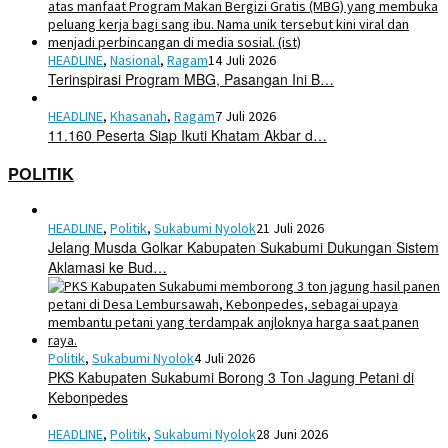
HEADLINE
,
Nasional
,
Ragam
14 Juli 2026
Terinspirasi Program MBG, Pasangan Ini B…
HEADLINE
,
Khasanah
,
Ragam
7 Juli 2026
11.160 Peserta Siap Ikuti Khatam Akbar d…
POLITIK
HEADLINE
,
Politik
,
Sukabumi Nyolok
21 Juli 2026
Jelang Musda Golkar Kabupaten Sukabumi Dukungan Sistem
Aklamasi ke Bud…
Politik
,
Sukabumi Nyolok
4 Juli 2026
PKS Kabupaten Sukabumi Borong 3 Ton Jagung Petani di
Kebonpedes
HEADLINE
,
Politik
,
Sukabumi Nyolok
28 Juni 2026