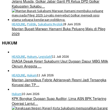
Jelang Musda, Golkar Jabar Ganti Plt Ketua DPD Golkar
Kabupaten Sukabu…
HEADLINE
,
Politik
,
Sukabumi Nyolok
28 Juni 2026
Mantan Bupati Marwan Hamami Buka Peluang Maju di Pileg
2029
HUKUM
HEADLINE
,
Hukum
,
Legislatif
11 Juli 2026
DIAGA Desak Kejari Sukabumi Usut Dugaan Dapur MBG Milik
Oknum Anggota …
HEADLINE
,
Hukum
11 Juli 2026
Mantan Jampidsus Febrie Adriansyah Resmi Jadi Tersangka
Korupsi dan TP…
Hukum
10 Juni 2026
KPK Bongkar Dugaan Suap Auditor, Lima ASN BPK Terjaring
Operasi Lanjut…