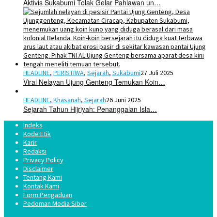
Aktivis Sukabumi Tolak Gelar Pahlawan un…
HEADLINE
,
PERISTIWA
,
Sejarah
,
Sukabumi
27 Juli 2025
Viral Nelayan Ujung Genteng Temukan Koin…
HEADLINE
,
Khasanah
,
Sejarah
26 Juni 2025
Sejarah Tahun Hijriyah: Penanggalan Isla…
Indeks
Kode Etik
Karir
Redaksi
Privacy Policy
Disclaimer
Tentang Kami
Kontak Kami
Form Pengaduan
Pedoman Media Siber