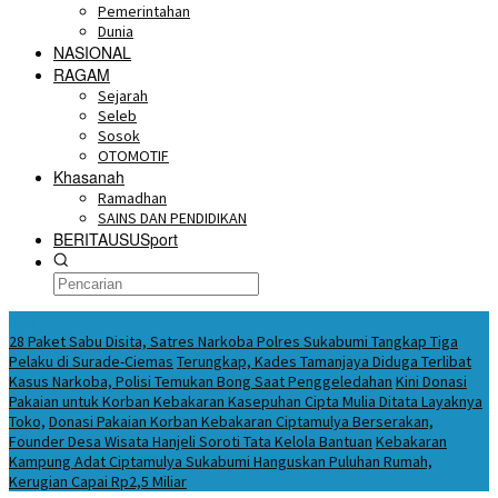
Pemerintahan
Dunia
NASIONAL
RAGAM
Sejarah
Seleb
Sosok
OTOMOTIF
Khasanah
Ramadhan
SAINS DAN PENDIDIKAN
BERITAUSUSport
BERITA HARI INI
28 Paket Sabu Disita, Satres Narkoba Polres Sukabumi Tangkap Tiga
Pelaku di Surade-Ciemas
Terungkap, Kades Tamanjaya Diduga Terlibat
Kasus Narkoba, Polisi Temukan Bong Saat Penggeledahan
Kini Donasi
Pakaian untuk Korban Kebakaran Kasepuhan Cipta Mulia Ditata Layaknya
Toko,
Donasi Pakaian Korban Kebakaran Ciptamulya Berserakan,
Founder Desa Wisata Hanjeli Soroti Tata Kelola Bantuan
Kebakaran
Kampung Adat Ciptamulya Sukabumi Hanguskan Puluhan Rumah,
Kerugian Capai Rp2,5 Miliar