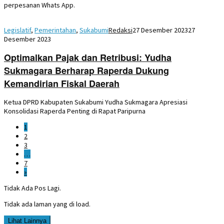
perpesanan Whats App.
Legislatif
,
Pemerintahan
,
Sukabumi
Redaksi
27 Desember 2023
27
Desember 2023
Optimalkan Pajak dan Retribusi: Yudha
Sukmagara Berharap Raperda Dukung
Kemandirian Fiskal Daerah
Ketua DPRD Kabupaten Sukabumi Yudha Sukmagara Apresiasi
Konsolidasi Raperda Penting di Rapat Paripurna
1
2
3
…
7
»
Tidak Ada Pos Lagi.
Tidak ada laman yang di load.
Lihat Lainnya