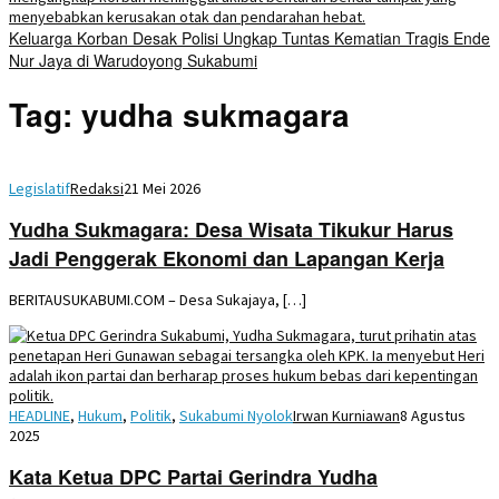
Keluarga Korban Desak Polisi Ungkap Tuntas Kematian Tragis Ende
Nur Jaya di Warudoyong Sukabumi
Tag:
yudha sukmagara
Legislatif
Redaksi
21 Mei 2026
Yudha Sukmagara: Desa Wisata Tikukur Harus
Jadi Penggerak Ekonomi dan Lapangan Kerja
BERITAUSUKABUMI.COM – Desa Sukajaya, […]
HEADLINE
,
Hukum
,
Politik
,
Sukabumi Nyolok
Irwan Kurniawan
8 Agustus
2025
Kata Ketua DPC Partai Gerindra Yudha