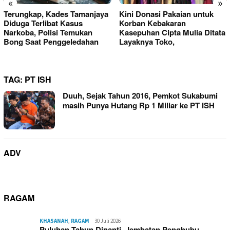
«
»
Terungkap, Kades Tamanjaya
Kini Donasi Pakaian untuk
Diduga Terlibat Kasus
Korban Kebakaran
Narkoba, Polisi Temukan
Kasepuhan Cipta Mulia Ditata
Bong Saat Penggeledahan
Layaknya Toko,
TAG:
PT ISH
Duuh, Sejak Tahun 2016, Pemkot Sukabumi
masih Punya Hutang Rp 1 Miliar ke PT ISH
ADV
RAGAM
KHASANAH
,
RAGAM
30 Juli 2026
Puluhan Tahun Dinanti, Jembatan Penghubu…