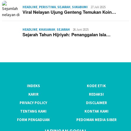
HEADLINE
,
PERISTIWA
,
SEJARAH
,
SUKABUMI
27 Juli 2025
Viral Nelayan Ujung Genteng Temukan Koin…
HEADLINE
,
KHASANAH
,
SEJARAH
26 Juni 2025
Sejarah Tahun Hijriyah: Penanggalan Isla…
INDEKS
KODE ETIK
KARIR
REDAKSI
PRIVACY POLICY
DISCLAIMER
TENTANG KAMI
KONTAK KAMI
FORM PENGADUAN
PEDOMAN MEDIA SIBER