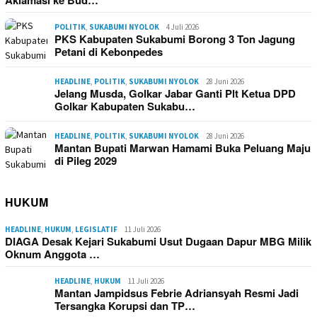
POLITIK
,
SUKABUMI NYOLOK
4 Juli 2026
PKS Kabupaten Sukabumi Borong 3 Ton Jagung
Petani di Kebonpedes
HEADLINE
,
POLITIK
,
SUKABUMI NYOLOK
28 Juni 2026
Jelang Musda, Golkar Jabar Ganti Plt Ketua DPD
Golkar Kabupaten Sukabu…
HEADLINE
,
POLITIK
,
SUKABUMI NYOLOK
28 Juni 2026
Mantan Bupati Marwan Hamami Buka Peluang Maju
di Pileg 2029
HUKUM
HEADLINE
,
HUKUM
,
LEGISLATIF
11 Juli 2026
DIAGA Desak Kejari Sukabumi Usut Dugaan Dapur MBG Milik
Oknum Anggota …
HEADLINE
,
HUKUM
11 Juli 2026
Mantan Jampidsus Febrie Adriansyah Resmi Jadi
Tersangka Korupsi dan TP…