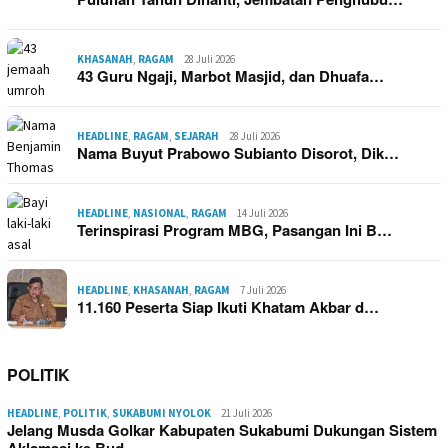
KHASANAH
,
RAGAM
28 Juli 2026
43 Guru Ngaji, Marbot Masjid, dan Dhuafa…
HEADLINE
,
RAGAM
,
SEJARAH
28 Juli 2026
Nama Buyut Prabowo Subianto Disorot, Dik…
HEADLINE
,
NASIONAL
,
RAGAM
14 Juli 2026
Terinspirasi Program MBG, Pasangan Ini B…
HEADLINE
,
KHASANAH
,
RAGAM
7 Juli 2026
11.160 Peserta Siap Ikuti Khatam Akbar d…
POLITIK
HEADLINE
,
POLITIK
,
SUKABUMI NYOLOK
21 Juli 2026
Jelang Musda Golkar Kabupaten Sukabumi Dukungan Sistem
Aklamasi ke Bud…