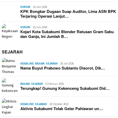
HUKUM
10 Juni 2026
KPK Bongkar Dugaan Suap Auditor, Lima ASN BPK
Terjaring Operasi Lanjut…
HUKUM
10 Juni 2026
Kejari Kota Sukabumi Blender Ratusan Gram Sabu
dan Ganja, Ini Jumlah B…
SEJARAH
HEADLINE
,
RAGAM
,
SEJARAH
28 Juli 2026
Nama Buyut Prabowo Subianto Disorot, Dik…
RAGAM
,
SEJARAH
6 Februari 2026
Terungkap! Gunung Kekenceng Sukabumi Did…
HEADLINE
,
SEJARAH
28 Oktober 2025
Aktivis Sukabumi Tolak Gelar Pahlawan un…