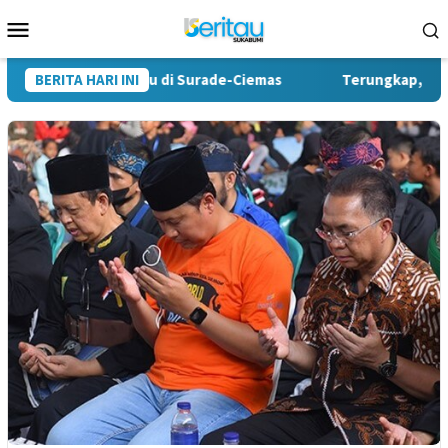
Loncat
Menu
ke
Mobile
konten
gkap Tiga Pelaku di Surade-Ciemas
BERITA HARI INI
Terungkap, Kades Tam