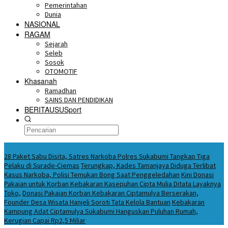
Pemerintahan
Dunia
NASIONAL
RAGAM
Sejarah
Seleb
Sosok
OTOMOTIF
Khasanah
Ramadhan
SAINS DAN PENDIDIKAN
BERITAUSUSport
BERITA HARI INI
28 Paket Sabu Disita, Satres Narkoba Polres Sukabumi Tangkap Tiga
Pelaku di Surade-Ciemas
Terungkap, Kades Tamanjaya Diduga Terlibat
Kasus Narkoba, Polisi Temukan Bong Saat Penggeledahan
Kini Donasi
Pakaian untuk Korban Kebakaran Kasepuhan Cipta Mulia Ditata Layaknya
Toko,
Donasi Pakaian Korban Kebakaran Ciptamulya Berserakan,
Founder Desa Wisata Hanjeli Soroti Tata Kelola Bantuan
Kebakaran
Kampung Adat Ciptamulya Sukabumi Hanguskan Puluhan Rumah,
Kerugian Capai Rp2,5 Miliar