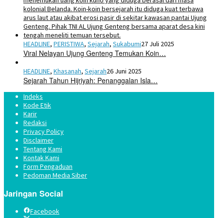
HEADLINE
,
PERISTIWA
,
Sejarah
,
Sukabumi
27 Juli 2025
Viral Nelayan Ujung Genteng Temukan Koin…
HEADLINE
,
Khasanah
,
Sejarah
26 Juni 2025
Sejarah Tahun Hijriyah: Penanggalan Isla…
Indeks
Kode Etik
Karir
Redaksi
Privacy Policy
Disclaimer
Tentang Kami
Kontak Kami
Form Pengaduan
Pedoman Media Siber
Jaringan Social
Facebook