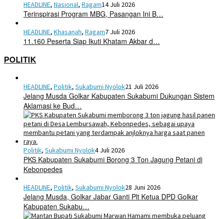
HEADLINE
,
Nasional
,
Ragam
14 Juli 2026
Terinspirasi Program MBG, Pasangan Ini B…
HEADLINE
,
Khasanah
,
Ragam
7 Juli 2026
11.160 Peserta Siap Ikuti Khatam Akbar d…
POLITIK
HEADLINE
,
Politik
,
Sukabumi Nyolok
21 Juli 2026
Jelang Musda Golkar Kabupaten Sukabumi Dukungan Sistem
Aklamasi ke Bud…
Politik
,
Sukabumi Nyolok
4 Juli 2026
PKS Kabupaten Sukabumi Borong 3 Ton Jagung Petani di
Kebonpedes
HEADLINE
,
Politik
,
Sukabumi Nyolok
28 Juni 2026
Jelang Musda, Golkar Jabar Ganti Plt Ketua DPD Golkar
Kabupaten Sukabu…