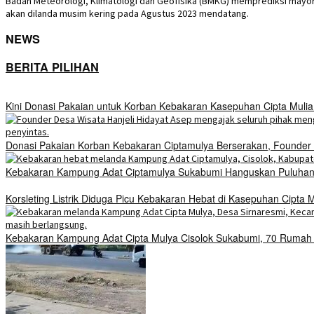
Badan Meteorologi, Klimatologi dan Geofisika (BMKG) memprediksi mayori
akan dilanda musim kering pada Agustus 2023 mendatang.
NEWS
BERITA PILIHAN
Kini Donasi Pakaian untuk Korban Kebakaran Kasepuhan Cipta Mulia
Donasi Pakaian Korban Kebakaran Ciptamulya Berserakan, Founder D
Kebakaran Kampung Adat Ciptamulya Sukabumi Hanguskan Puluhan 
Korsleting Listrik Diduga Picu Kebakaran Hebat di Kasepuhan Cipt
Kebakaran Kampung Adat Cipta Mulya Cisolok Sukabumi, 70 Ruma