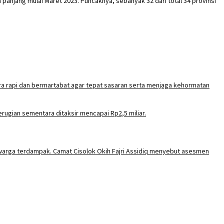
anjang mulai Maret 2023. Puncaknya, sebanyak 32 dari total 34 provinsi