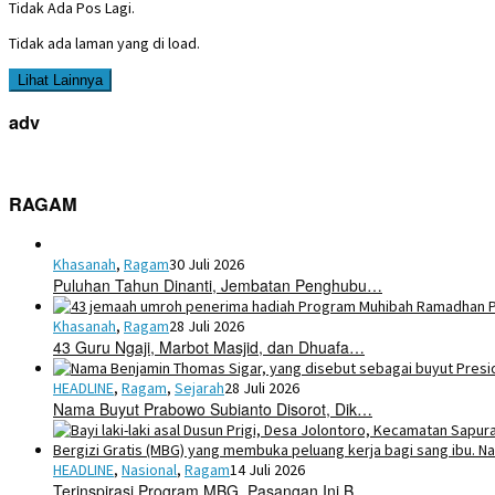
Tidak Ada Pos Lagi.
Tidak ada laman yang di load.
Lihat Lainnya
adv
RAGAM
Khasanah
,
Ragam
30 Juli 2026
Puluhan Tahun Dinanti, Jembatan Penghubu…
Khasanah
,
Ragam
28 Juli 2026
43 Guru Ngaji, Marbot Masjid, dan Dhuafa…
HEADLINE
,
Ragam
,
Sejarah
28 Juli 2026
Nama Buyut Prabowo Subianto Disorot, Dik…
HEADLINE
,
Nasional
,
Ragam
14 Juli 2026
Terinspirasi Program MBG, Pasangan Ini B…