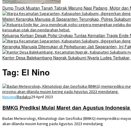
Dump Truck Muatan Tanah Tabrak Warung Nasi Padang, Motor dan Mo
Misteri Kerangka Manusia di Sagaranten Terungkap, Polres Sukab
Keluarga Korban Desak Polisi Ungkap Tuntas Kematian Tragis Ende
Kerangka Manusia Ditemukan di Perkebunan Jati Sagaranten, Ini Fa
Kantor Desa Balekambang Nagrak Sukabumi Nyaris Ludes Terbakar, Di
Tag:
El Nino
Nasional
Redaksi
29 April 2023
BMKG Prediksi Mulai Maret dan Agustus Indonesi
Badan Meteorologi, Klimatologi dan Geofisika (BMKG) memprediksi mayori
akan dilanda musim kering pada Agustus 2023 mendatang.