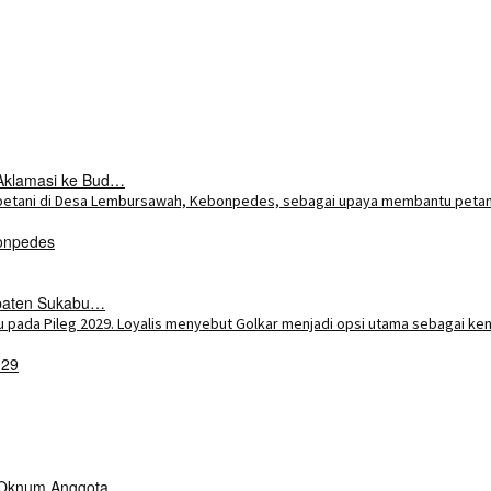
Aklamasi ke Bud…
onpedes
upaten Sukabu…
029
k Oknum Anggota …