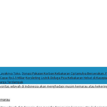
 Layaknya Toko,
Donasi Pakaian Korban Kebakaran Ciptamulya Berserakan, Fo
apai Rp2,5 Miliar
Korsleting Listrik Diduga Picu Kebakaran Hebat di Kase
Warga Terdampak
Kemarau