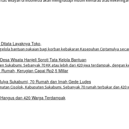
tas wilayah di Indonesia akan menghadapi musim kemarau atau kekeringan p
 Ditata Layaknya Toko,
esa Wisata Hanjeli Soroti Tata Kelola Bantuan
Rumah, Kerugian Capai Rp2,5 Miliar
a Mulya Sukabumi, 70 Rumah dan Imah Gede Ludes
h Hangus dan 420 Warga Terdampak