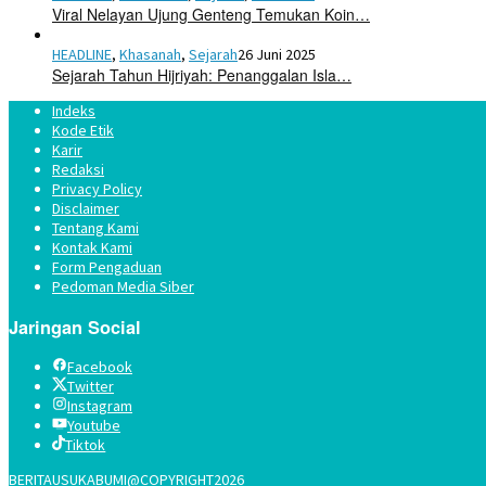
Viral Nelayan Ujung Genteng Temukan Koin…
HEADLINE
,
Khasanah
,
Sejarah
26 Juni 2025
Sejarah Tahun Hijriyah: Penanggalan Isla…
Indeks
Kode Etik
Karir
Redaksi
Privacy Policy
Disclaimer
Tentang Kami
Kontak Kami
Form Pengaduan
Pedoman Media Siber
Jaringan Social
Facebook
Twitter
Instagram
Youtube
Tiktok
BERITAUSUKABUMI@COPYRIGHT2026