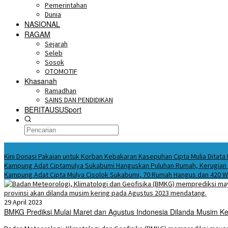
Pemerintahan
Dunia
NASIONAL
RAGAM
Sejarah
Seleb
Sosok
OTOMOTIF
Khasanah
Ramadhan
SAINS DAN PENDIDIKAN
BERITAUSUSport
BERITA HARI INI
Kini Donasi Pakaian untuk Korban Kebakaran Kasepuhan Cipta Mulia Ditata
Kampung Adat Ciptamulya Sukabumi Hanguskan Puluhan Rumah, Kerugian C
Kampung Adat Cipta Mulya Cisolok Sukabumi, 70 Rumah Hangus dan 420 
29 April 2023
BMKG Prediksi Mulai Maret dan Agustus Indonesia Dilanda Musim 