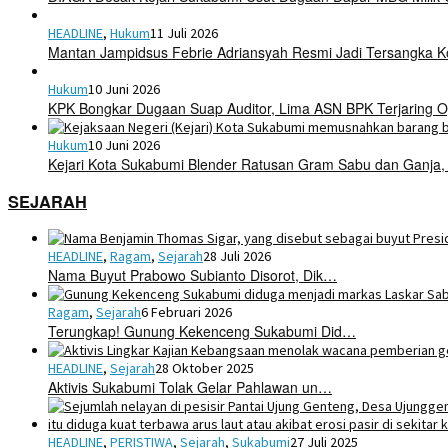
HEADLINE
,
Hukum
11 Juli 2026
Mantan Jampidsus Febrie Adriansyah Resmi Jadi Tersangka 
Hukum
10 Juni 2026
KPK Bongkar Dugaan Suap Auditor, Lima ASN BPK Terjaring O
Hukum
10 Juni 2026
Kejari Kota Sukabumi Blender Ratusan Gram Sabu dan Ganja,
SEJARAH
HEADLINE
,
Ragam
,
Sejarah
28 Juli 2026
Nama Buyut Prabowo Subianto Disorot, Dik…
Ragam
,
Sejarah
6 Februari 2026
Terungkap! Gunung Kekenceng Sukabumi Did…
HEADLINE
,
Sejarah
28 Oktober 2025
Aktivis Sukabumi Tolak Gelar Pahlawan un…
HEADLINE
,
PERISTIWA
,
Sejarah
,
Sukabumi
27 Juli 2025