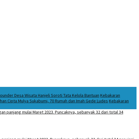
under Desa Wisata Hanjeli Soroti Tata Kelola Bantuan
Kebakaran
puhan Cipta Mulya Sukabumi, 70 Rumah dan Imah Gede Ludes
Kebakaran