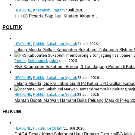
HEADLINE
,
Khasanah
,
Ragam
7 Juli 2026
11.160 Peserta Siap Ikuti Khatam Akbar d…
POLITIK
HEADLINE
,
Politik
,
Sukabumi Nyolok
21 Juli 2026
Jelang Musda Golkar Kabupaten Sukabumi Dukungan Sistem 
Politik
,
Sukabumi Nyolok
4 Juli 2026
PKS Kabupaten Sukabumi Borong 3 Ton Jagung Petani di Keb
HEADLINE
,
Politik
,
Sukabumi Nyolok
28 Juni 2026
Jelang Musda, Golkar Jabar Ganti Plt Ketua DPD Golkar Kab
HEADLINE
,
Politik
,
Sukabumi Nyolok
28 Juni 2026
Mantan Bupati Marwan Hamami Buka Peluang Maju di Pileg 2
HUKUM
HEADLINE
,
Hukum
,
Legislatif
11 Juli 2026
DIAGA Desak Kejari Sukabumi Usut Dugaan Dapur MBG Mili