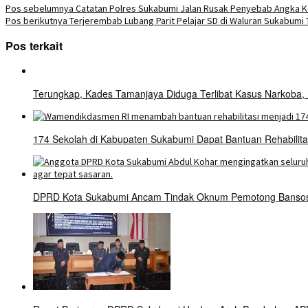
Pos sebelumnya
Catatan Polres Sukabumi Jalan Rusak Penyebab Angka 
Pos berikutnya
Terjerembab Lubang Parit Pelajar SD di Waluran Sukabumi
Pos terkait
Terungkap, Kades Tamanjaya Diduga Terlibat Kasus Narkoba,
174 Sekolah di Kabupaten Sukabumi Dapat Bantuan Rehabilit
DPRD Kota Sukabumi Ancam Tindak Oknum Pemotong Bansos 