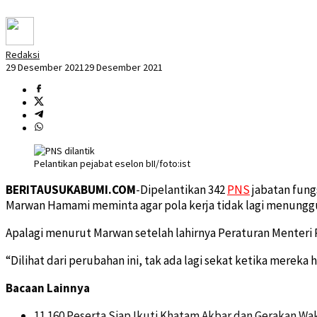
Redaksi
29 Desember 2021
29 Desember 2021
Pelantikan pejabat eselon bII/foto:ist
BERITAUSUKABUMI.COM
-Dipelantikan 342
PNS
jabatan fung
Marwan Hamami meminta agar pola kerja tidak lagi menunggu 
Apalagi menurut Marwan setelah lahirnya Peraturan Menteri 
“Dilihat dari perubahan ini, tak ada lagi sekat ketika mereka 
Bacaan Lainnya
11.160 Peserta Siap Ikuti Khatam Akbar dan Gerakan Wak