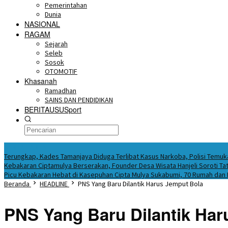
Pemerintahan
Dunia
NASIONAL
RAGAM
Sejarah
Seleb
Sosok
OTOMOTIF
Khasanah
Ramadhan
SAINS DAN PENDIDIKAN
BERITAUSUSport
BERITA HARI INI
Terungkap, Kades Tamanjaya Diduga Terlibat Kasus Narkoba, Polisi Tem
Kebakaran Ciptamulya Berserakan, Founder Desa Wisata Hanjeli Soroti Tat
Picu Kebakaran Hebat di Kasepuhan Cipta Mulya Sukabumi, 70 Rumah dan
Beranda
HEADLINE
PNS Yang Baru Dilantik Harus Jemput Bola
PNS Yang Baru Dilantik Har