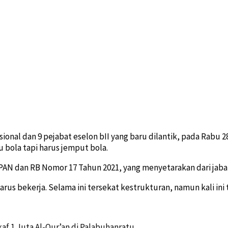
sional dan 9 pejabat eselon bII yang baru dilantik, pada Ra
bola tapi harus jemput bola.
PAN dan RB Nomor 17 Tahun 2021, yang menyetarakan dari jabat
harus bekerja. Selama ini tersekat kestrukturan, namun kali ini
af 1 Juta Al-Qur’an di Palabuhanratu