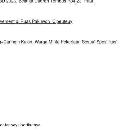
 2026, Belanja Daerah Tembus Rp4,23 Triliun
Pavement di Ruas Pakuwon–Cipeuteuy
aringin Kulon, Warga Minta Pekerjaan Sesuai Spesifikasi
entar saya berikutnya.