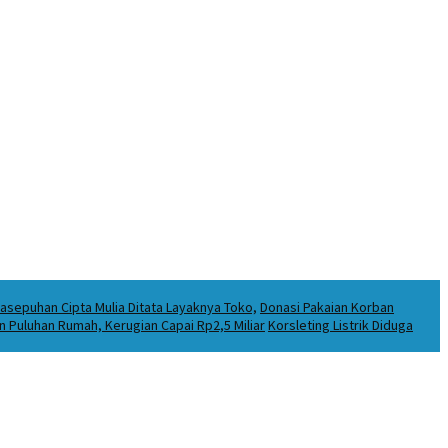
asepuhan Cipta Mulia Ditata Layaknya Toko,
Donasi Pakaian Korban
Puluhan Rumah, Kerugian Capai Rp2,5 Miliar
Korsleting Listrik Diduga