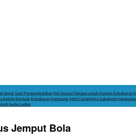
ukan Bong Saat Penggeledahan
Kini Donasi Pakaian untuk Korban Kebakaran K
a Kelola Bantuan
Kebakaran Kampung Adat Ciptamulya Sukabumi Hanguskan 
 Imah Gede Ludes
us Jemput Bola