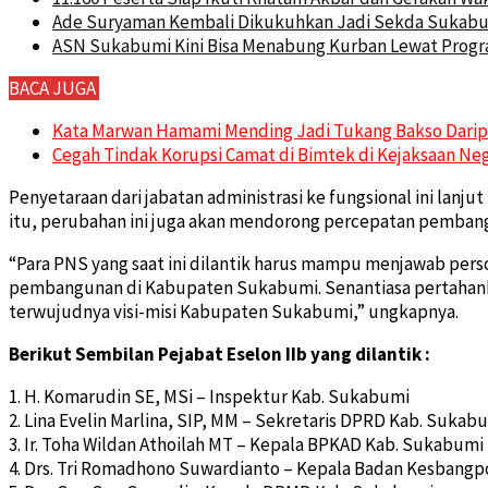
Ade Suryaman Kembali Dikukuhkan Jadi Sekda Sukabum
ASN Sukabumi Kini Bisa Menabung Kurban Lewat Prog
BACA JUGA
Kata Marwan Hamami Mending Jadi Tukang Bakso Darip
Cegah Tindak Korupsi Camat di Bimtek di Kejaksaan Ne
Penyetaraan dari jabatan administrasi ke fungsional ini la
itu, perubahan ini juga akan mendorong percepatan pemban
“Para PNS yang saat ini dilantik harus mampu menjawab pers
pembangunan di Kabupaten Sukabumi. Senantiasa pertahanka
terwujudnya visi-misi Kabupaten Sukabumi,” ungkapnya.
Berikut Sembilan Pejabat Eselon IIb yang dilantik :
1. H. Komarudin SE, MSi – Inspektur Kab. Sukabumi
2. Lina Evelin Marlina, SIP, MM – Sekretaris DPRD Kab. Sukab
3. Ir. Toha Wildan Athoilah MT – Kepala BPKAD Kab. Sukabumi
4. Drs. Tri Romadhono Suwardianto – Kepala Badan Kesbangp