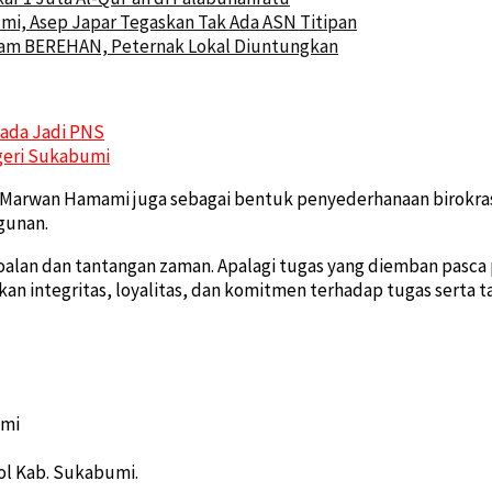
i, Asep Japar Tegaskan Tak Ada ASN Titipan
ram BEREHAN, Peternak Lokal Diuntungkan
ada Jadi PNS
geri Sukabumi
njut Marwan Hamami juga sebagai bentuk penyederhanaan birokr
gunan.
oalan dan tantangan zaman. Apalagi tugas yang diemban pasca 
n integritas, loyalitas, dan komitmen terhadap tugas sert
umi
ol Kab. Sukabumi.