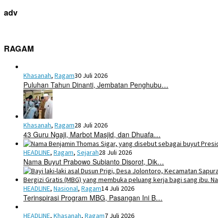
adv
RAGAM
Khasanah
,
Ragam
30 Juli 2026
Puluhan Tahun Dinanti, Jembatan Penghubu…
Khasanah
,
Ragam
28 Juli 2026
43 Guru Ngaji, Marbot Masjid, dan Dhuafa…
HEADLINE
,
Ragam
,
Sejarah
28 Juli 2026
Nama Buyut Prabowo Subianto Disorot, Dik…
HEADLINE
,
Nasional
,
Ragam
14 Juli 2026
Terinspirasi Program MBG, Pasangan Ini B…
HEADLINE
,
Khasanah
,
Ragam
7 Juli 2026