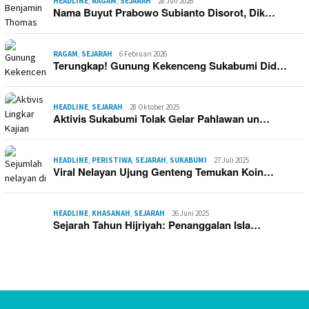
HEADLINE
,
RAGAM
,
SEJARAH
28 Juli 2026
Nama Buyut Prabowo Subianto Disorot, Dik…
RAGAM
,
SEJARAH
6 Februari 2026
Terungkap! Gunung Kekenceng Sukabumi Did…
HEADLINE
,
SEJARAH
28 Oktober 2025
Aktivis Sukabumi Tolak Gelar Pahlawan un…
HEADLINE
,
PERISTIWA
,
SEJARAH
,
SUKABUMI
27 Juli 2025
Viral Nelayan Ujung Genteng Temukan Koin…
HEADLINE
,
KHASANAH
,
SEJARAH
26 Juni 2025
Sejarah Tahun Hijriyah: Penanggalan Isla…