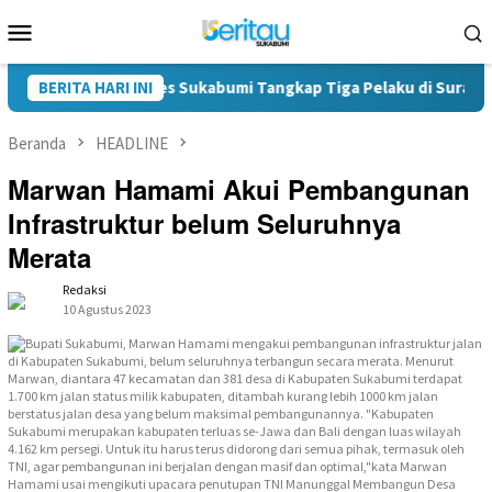
Loncat
Menu
ke
Mobile
konten
es Narkoba Polres Sukabumi Tangkap Tiga Pelaku di Surade-Ciema
BERITA HARI INI
Beranda
HEADLINE
Marwan Hamami Akui Pembangunan
Infrastruktur belum Seluruhnya
Merata
Redaksi
10 Agustus 2023