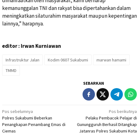
dimanfaatkan oleh masyarakat, kami berharap
kemanunggalan TNI dan rakyat bisa dipertahankan dalam
meningkatkan silaturahim masyarakat maupun kepentingan
lainnya,” harapnya.
editor : Irwan Kurniawan
Infrastruktur Jalan
Kodim 0607 Sukabumi
marwan hamami
TMMD
SEBARKAN
Navigasi
Pos sebelumnya
Pos berikutnya
Polres Sukabumi Beberkan
Pelaku Pembacok Pelajar di
pos
Penangkapan Penambang Emas di
Gunungguruh Berhasil Ditangkap
Ciemas
Jatanras Polres Sukabumi Kota