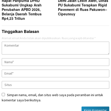
Rapat Paripurna DPRD
Demi Jalan Lebih Awet, Dinas
Sukabumi Ungkap Arah
PU Sukabumi Terapkan Rigid
Perubahan APBD 2026,
Pavement di Ruas Pakuwon–
Belanja Daerah Tembus
Cipeuteuy
Rp4,23 Triliun
Tinggalkan Balasan
Alamat email Anda tidak akan dipublikasikan.
Ruas yang wajib ditandai
*
Simpan nama, email, dan situs web saya pada peramban ini untuk
komentar saya berikutnya.