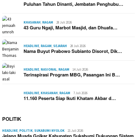
Puluhan Tahun Dinanti, Jembatan Penghubu…
KHASANAH
,
RAGAM
28 Juli 2026
43 Guru Ngaji, Marbot Masjid, dan Dhuafa…
HEADLINE
,
RAGAM
,
SEJARAH
28 Juli 2026
Nama Buyut Prabowo Subianto Disorot, Dik…
HEADLINE
,
NASIONAL
,
RAGAM
14 Juli 2026
Terinspirasi Program MBG, Pasangan Ini B…
HEADLINE
,
KHASANAH
,
RAGAM
7 Juli 2026
11.160 Peserta Siap Ikuti Khatam Akbar d…
POLITIK
HEADLINE
,
POLITIK
,
SUKABUMI NYOLOK
21 Juli 2026
Jelang Musda Golkar Kabupaten Sukabumi Dukungan Sistem