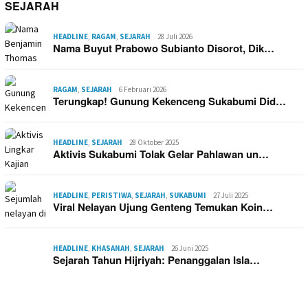
SEJARAH
HEADLINE
,
RAGAM
,
SEJARAH
28 Juli 2026
Nama Buyut Prabowo Subianto Disorot, Dik…
RAGAM
,
SEJARAH
6 Februari 2026
Terungkap! Gunung Kekenceng Sukabumi Did…
HEADLINE
,
SEJARAH
28 Oktober 2025
Aktivis Sukabumi Tolak Gelar Pahlawan un…
HEADLINE
,
PERISTIWA
,
SEJARAH
,
SUKABUMI
27 Juli 2025
Viral Nelayan Ujung Genteng Temukan Koin…
HEADLINE
,
KHASANAH
,
SEJARAH
26 Juni 2025
Sejarah Tahun Hijriyah: Penanggalan Isla…