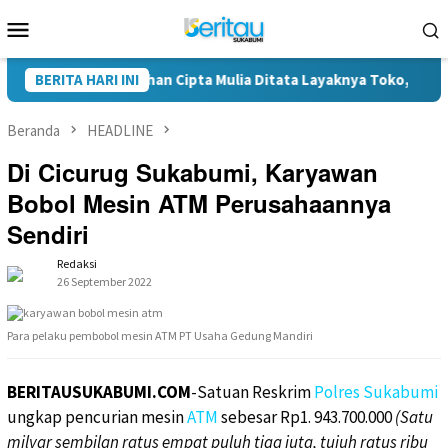
Loncat
Menu
ke
Mobile
konten
karan Kasepuhan Cipta Mulia Ditata Layaknya Toko,
BERITA HARI INI
Donas
Beranda
HEADLINE
Di Cicurug Sukabumi, Karyawan
Bobol Mesin ATM Perusahaannya
Sendiri
Redaksi
26 September 2022
Para pelaku pembobol mesin ATM PT Usaha Gedung Mandiri
BERITAUSUKABUMI.COM
-Satuan Reskrim
Polres Sukabumi
ungkap pencurian mesin
ATM
sebesar Rp1. 943.700.000
(Satu
milyar sembilan ratus empat puluh tiga juta, tujuh ratus ribu