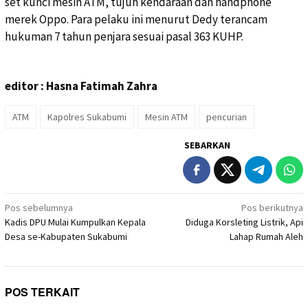
set kunci mesin ATM, tujuh kendaraan dan handphone
merek Oppo. Para pelaku ini menurut Dedy terancam
hukuman 7 tahun penjara sesuai pasal 363 KUHP.
editor : Hasna Fatimah Zahra
ATM
Kapolres Sukabumi
Mesin ATM
pencurian
SEBARKAN
Navigasi
Pos sebelumnya
Pos berikutnya
Kadis DPU Mulai Kumpulkan Kepala
Diduga Korsleting Listrik, Api
pos
Desa se-Kabupaten Sukabumi
Lahap Rumah Aleh
POS TERKAIT