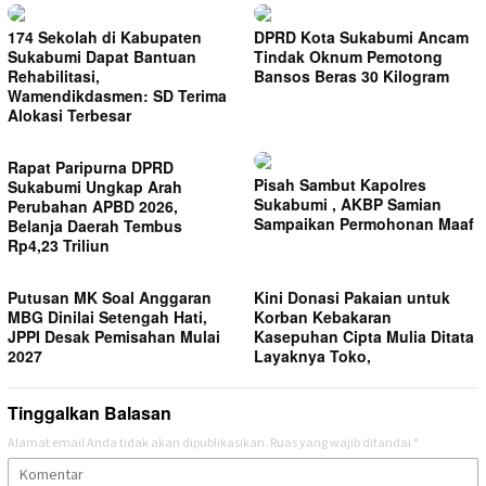
174 Sekolah di Kabupaten
DPRD Kota Sukabumi Ancam
Sukabumi Dapat Bantuan
Tindak Oknum Pemotong
Rehabilitasi,
Bansos Beras 30 Kilogram
Wamendikdasmen: SD Terima
Alokasi Terbesar
Rapat Paripurna DPRD
Pisah Sambut Kapolres
Sukabumi Ungkap Arah
Sukabumi , AKBP Samian
Perubahan APBD 2026,
Sampaikan Permohonan Maaf
Belanja Daerah Tembus
Rp4,23 Triliun
Putusan MK Soal Anggaran
Kini Donasi Pakaian untuk
MBG Dinilai Setengah Hati,
Korban Kebakaran
JPPI Desak Pemisahan Mulai
Kasepuhan Cipta Mulia Ditata
2027
Layaknya Toko,
Tinggalkan Balasan
Alamat email Anda tidak akan dipublikasikan.
Ruas yang wajib ditandai
*