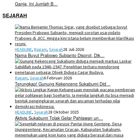
Ganja, Ini Jumlah B…
SEJARAH
HEADLINE
,
Ragam
,
Sejarah
28 Juli 2026
Nama Buyut Prabowo Subianto Disorot, Dik…
Ragam
,
Sejarah
6 Februari 2026
Terungkap! Gunung Kekenceng Sukabumi Did…
HEADLINE
,
Sejarah
28 Oktober 2025
Aktivis Sukabumi Tolak Gelar Pahlawan un…