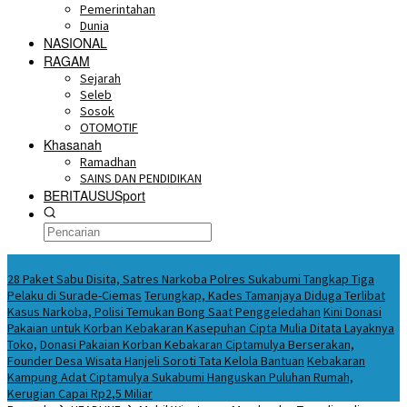
Pemerintahan
Dunia
NASIONAL
RAGAM
Sejarah
Seleb
Sosok
OTOMOTIF
Khasanah
Ramadhan
SAINS DAN PENDIDIKAN
BERITAUSUSport
BERITA HARI INI
28 Paket Sabu Disita, Satres Narkoba Polres Sukabumi Tangkap Tiga
Pelaku di Surade-Ciemas
Terungkap, Kades Tamanjaya Diduga Terlibat
Kasus Narkoba, Polisi Temukan Bong Saat Penggeledahan
Kini Donasi
Pakaian untuk Korban Kebakaran Kasepuhan Cipta Mulia Ditata Layaknya
Toko,
Donasi Pakaian Korban Kebakaran Ciptamulya Berserakan,
Founder Desa Wisata Hanjeli Soroti Tata Kelola Bantuan
Kebakaran
Kampung Adat Ciptamulya Sukabumi Hanguskan Puluhan Rumah,
Kerugian Capai Rp2,5 Miliar