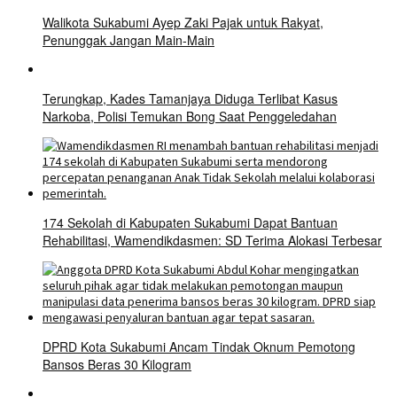
Walikota Sukabumi Ayep Zaki Pajak untuk Rakyat,
Penunggak Jangan Main-Main
Terungkap, Kades Tamanjaya Diduga Terlibat Kasus
Narkoba, Polisi Temukan Bong Saat Penggeledahan
174 Sekolah di Kabupaten Sukabumi Dapat Bantuan
Rehabilitasi, Wamendikdasmen: SD Terima Alokasi Terbesar
DPRD Kota Sukabumi Ancam Tindak Oknum Pemotong
Bansos Beras 30 Kilogram