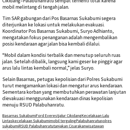
Cikidang–Palabuhanratu sempat terhenti total karena
mobil melintang di tengah jalan.
Tim SAR gabungan dari Pos Basarnas Sukabumi segera
diterjunkan ke lokasi untuk melakukan evakuasi.
Koordinator Pos Basarnas Sukabumi, Suryo Adhianto,
mengatakan fokus penanganan adalah mengembalikan
posisi kendaraan agar jalan bisa kembali dilalui.
“Mobil dalam kondisi terbalik dan menutup seluruh ruas
jalan. Setelah dibalik, langsung kami geser ke pinggir agar
arus lalu lintas kembali normal,” jelas Suryo.
Selain Basarnas, petugas kepolisian dari Polres Sukabumi
turut mengamankan lokasi dan mengatur arus kendaraan.
Sementara korban yang membutuhkan perawatan lanjutan
dievakuasi menggunakan kendaraan dinas kepolisian
menuju RSUD Palabuhanratu.
Basarnas Sukabumi
Ford Everest
jalur Cikidang
Kecelakaan Lalu
Lintas
kecelakaan Sukabumi
mobil terguling
Palabuhanratu
polres
sukabumi
RSUD Palabuhanratu
tanjakan Cisarakan
wisatawan