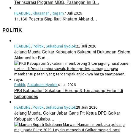
Terinspirasi Program MBG, Pasangan Ini B…
HEADLINE
,
Khasanah
,
Ragam
7 Juli 2026
11.160 Peserta Siap Ikuti Khatam Akbar d…
POLITIK
HEADLINE
,
Politik
,
Sukabumi Nyolok
21 Juli 2026
Jelang Musda Golkar Kabupaten Sukabumi Dukungan Sistem
Aklamasi ke Bud…
Politik
,
Sukabumi Nyolok
4 Juli 2026
PKS Kabupaten Sukabumi Borong 3 Ton Jagung Petani di
Kebonpedes
HEADLINE
,
Politik
,
Sukabumi Nyolok
28 Juni 2026
Jelang Musda, Golkar Jabar Ganti Plt Ketua DPD Golkar
Kabupaten Sukabu…