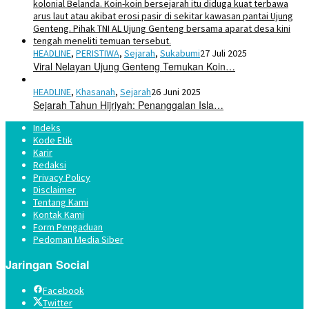
HEADLINE
,
PERISTIWA
,
Sejarah
,
Sukabumi
27 Juli 2025
Viral Nelayan Ujung Genteng Temukan Koin…
HEADLINE
,
Khasanah
,
Sejarah
26 Juni 2025
Sejarah Tahun Hijriyah: Penanggalan Isla…
Indeks
Kode Etik
Karir
Redaksi
Privacy Policy
Disclaimer
Tentang Kami
Kontak Kami
Form Pengaduan
Pedoman Media Siber
Jaringan Social
Facebook
Twitter