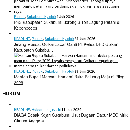
Politik
,
Sukabumi Nyolok
4 Juli 2026
PKS Kabupaten Sukabumi Borong 3 Ton Jagung Petani di
Kebonpedes
HEADLINE
,
Politik
,
Sukabumi Nyolok
28 Juni 2026
Jelang Musda, Golkar Jabar Ganti Plt Ketua DPD Golkar
Kabupaten Sukabu…
HEADLINE
,
Politik
,
Sukabumi Nyolok
28 Juni 2026
Mantan Bupati Marwan Hamami Buka Peluang Maju di Pileg
2029
HUKUM
HEADLINE
,
Hukum
,
Legislatif
11 Juli 2026
DIAGA Desak Kejari Sukabumi Usut Dugaan Dapur MBG Milik
Oknum Anggota …