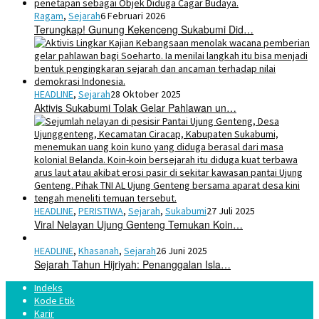
Ragam
,
Sejarah
6 Februari 2026
Terungkap! Gunung Kekenceng Sukabumi Did…
HEADLINE
,
Sejarah
28 Oktober 2025
Aktivis Sukabumi Tolak Gelar Pahlawan un…
HEADLINE
,
PERISTIWA
,
Sejarah
,
Sukabumi
27 Juli 2025
Viral Nelayan Ujung Genteng Temukan Koin…
HEADLINE
,
Khasanah
,
Sejarah
26 Juni 2025
Sejarah Tahun Hijriyah: Penanggalan Isla…
Indeks
Kode Etik
Karir