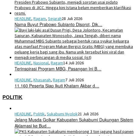
HEADLINE
,
Ragam
,
Sejarah
28 Juli 2026
Nama Buyut Prabowo Subianto Disorot, Dik…
HEADLINE
,
Nasional
,
Ragam
14 Juli 2026
Terinspirasi Program MBG, Pasangan Ini B…
HEADLINE
,
Khasanah
,
Ragam
7 Juli 2026
11.160 Peserta Siap Ikuti Khatam Akbar d…
POLITIK
HEADLINE
,
Politik
,
Sukabumi Nyolok
21 Juli 2026
Jelang Musda Golkar Kabupaten Sukabumi Dukungan Sistem
Aklamasi ke Bud…