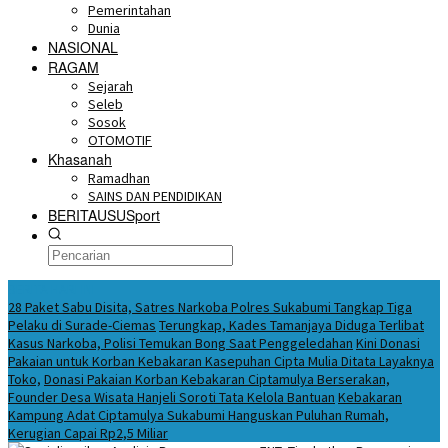
Pemerintahan
Dunia
NASIONAL
RAGAM
Sejarah
Seleb
Sosok
OTOMOTIF
Khasanah
Ramadhan
SAINS DAN PENDIDIKAN
BERITAUSUSport
BERITA HARI INI
28 Paket Sabu Disita, Satres Narkoba Polres Sukabumi Tangkap Tiga
Pelaku di Surade-Ciemas
Terungkap, Kades Tamanjaya Diduga Terlibat
Kasus Narkoba, Polisi Temukan Bong Saat Penggeledahan
Kini Donasi
Pakaian untuk Korban Kebakaran Kasepuhan Cipta Mulia Ditata Layaknya
Toko,
Donasi Pakaian Korban Kebakaran Ciptamulya Berserakan,
Founder Desa Wisata Hanjeli Soroti Tata Kelola Bantuan
Kebakaran
Kampung Adat Ciptamulya Sukabumi Hanguskan Puluhan Rumah,
Kerugian Capai Rp2,5 Miliar