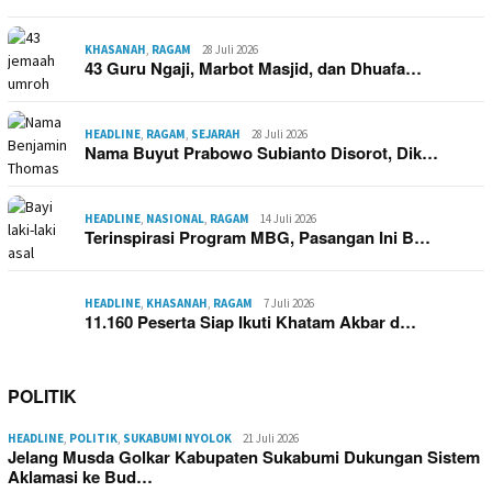
KHASANAH
,
RAGAM
28 Juli 2026
43 Guru Ngaji, Marbot Masjid, dan Dhuafa…
HEADLINE
,
RAGAM
,
SEJARAH
28 Juli 2026
Nama Buyut Prabowo Subianto Disorot, Dik…
HEADLINE
,
NASIONAL
,
RAGAM
14 Juli 2026
Terinspirasi Program MBG, Pasangan Ini B…
HEADLINE
,
KHASANAH
,
RAGAM
7 Juli 2026
11.160 Peserta Siap Ikuti Khatam Akbar d…
POLITIK
HEADLINE
,
POLITIK
,
SUKABUMI NYOLOK
21 Juli 2026
Jelang Musda Golkar Kabupaten Sukabumi Dukungan Sistem
Aklamasi ke Bud…