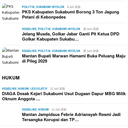
POLITIK
,
SUKABUMI NYOLOK
4 Juli 2026
PKS Kabupaten Sukabumi Borong 3 Ton Jagung
Petani di Kebonpedes
HEADLINE
,
POLITIK
,
SUKABUMI NYOLOK
28 Juni 2026
Jelang Musda, Golkar Jabar Ganti Plt Ketua DPD
Golkar Kabupaten Sukabu…
HEADLINE
,
POLITIK
,
SUKABUMI NYOLOK
28 Juni 2026
Mantan Bupati Marwan Hamami Buka Peluang Maju
di Pileg 2029
HUKUM
HEADLINE
,
HUKUM
,
LEGISLATIF
11 Juli 2026
DIAGA Desak Kejari Sukabumi Usut Dugaan Dapur MBG Milik
Oknum Anggota …
HEADLINE
,
HUKUM
11 Juli 2026
Mantan Jampidsus Febrie Adriansyah Resmi Jadi
Tersangka Korupsi dan TP…