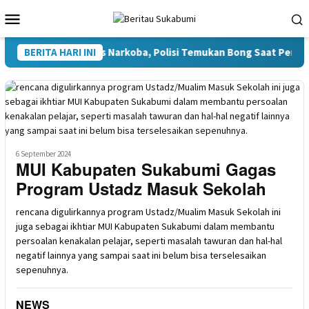
Loncat
Menu
ke
Mobile
konten
Terlibat Kasus Narkoba, Polisi Temukan Bong Saat Penggeledah
BERITA HARI INI
6 September 2024
MUI Kabupaten Sukabumi Gagas
Program Ustadz Masuk Sekolah
rencana digulirkannya program Ustadz/Mualim Masuk Sekolah ini
juga sebagai ikhtiar MUI Kabupaten Sukabumi dalam membantu
persoalan kenakalan pelajar, seperti masalah tawuran dan hal-hal
negatif lainnya yang sampai saat ini belum bisa terselesaikan
sepenuhnya.
NEWS