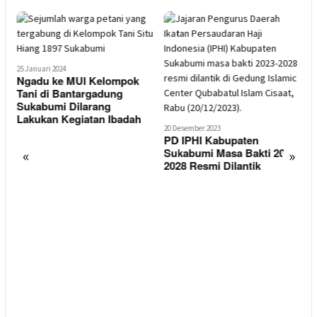
25 Januari 2024
Ngadu ke MUI Kelompok
7
Tani di Bantargadung
Sukabumi Dilarang
Lakukan Kegiatan Ibadah
20 Desember 2023
PD IPHI Kabupaten
Sukabumi Masa Bakti 2023-
«
»
2028 Resmi Dilantik