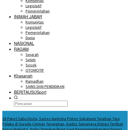
Komunitas
Legislatif
Pemerintahan
INIMAH JABAR
Komunitas
Legislatif
Pemerintahan
Dunia
NASIONAL
RAGAM
Sejarah
Seleb
Sosok
OTOMOTIF
Khasanah
Ramadhan
SAINS DAN PENDIDIKAN
BERITAUSUSport
BERITA HARI INI
28 Paket Sabu Disita, Satres Narkoba Polres Sukabumi Tangkap Tiga
Pelaku di Surade-Ciemas
Terungkap, Kades Tamanjaya Diduga Terlibat
Kasus Narkoba, Polisi Temukan Bong Saat Penggeledahan
Kini Donasi