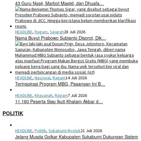
43 Guru Ngaji, Marbot Masjid, dan Dhuafa…
HEADLINE
,
Ragam
,
Sejarah
28 Juli 2026
Nama Buyut Prabowo Subianto Disorot, Dik…
HEADLINE
,
Nasional
,
Ragam
14 Juli 2026
Terinspirasi Program MBG, Pasangan Ini B…
HEADLINE
,
Khasanah
,
Ragam
7 Juli 2026
11.160 Peserta Siap Ikuti Khatam Akbar d…
POLITIK
HEADLINE
,
Politik
,
Sukabumi Nyolok
21 Juli 2026
Jelang Musda Golkar Kabupaten Sukabumi Dukungan Sistem