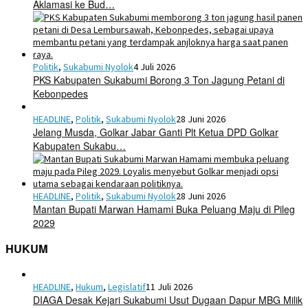
Aklamasi ke Bud…
Politik
,
Sukabumi Nyolok
4 Juli 2026
PKS Kabupaten Sukabumi Borong 3 Ton Jagung Petani di
Kebonpedes
HEADLINE
,
Politik
,
Sukabumi Nyolok
28 Juni 2026
Jelang Musda, Golkar Jabar Ganti Plt Ketua DPD Golkar
Kabupaten Sukabu…
HEADLINE
,
Politik
,
Sukabumi Nyolok
28 Juni 2026
Mantan Bupati Marwan Hamami Buka Peluang Maju di Pileg
2029
HUKUM
HEADLINE
,
Hukum
,
Legislatif
11 Juli 2026
DIAGA Desak Kejari Sukabumi Usut Dugaan Dapur MBG Milik