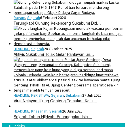
Ragam
,
Sejarah
6 Februari 2026
Terungkap! Gunung Kekenceng Sukabumi Did…
HEADLINE
,
Sejarah
28 Oktober 2025
Aktivis Sukabumi Tolak Gelar Pahlawan un…
HEADLINE
,
PERISTIWA
,
Sejarah
,
Sukabumi
27 Juli 2025
Viral Nelayan Ujung Genteng Temukan Koin…
HEADLINE
,
Khasanah
,
Sejarah
26 Juni 2025
Sejarah Tahun Hijriyah: Penanggalan Isla…
Indeks