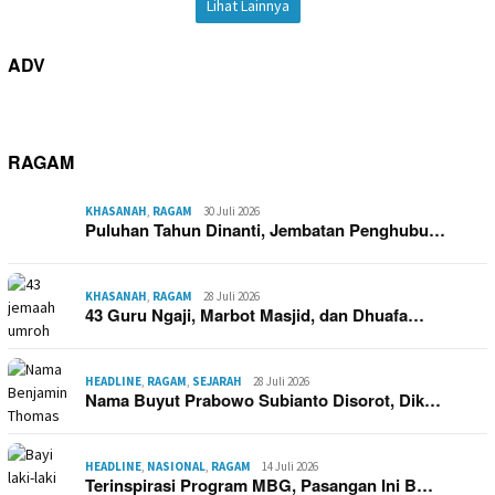
Lihat Lainnya
ADV
RAGAM
KHASANAH
,
RAGAM
30 Juli 2026
Puluhan Tahun Dinanti, Jembatan Penghubu…
KHASANAH
,
RAGAM
28 Juli 2026
43 Guru Ngaji, Marbot Masjid, dan Dhuafa…
HEADLINE
,
RAGAM
,
SEJARAH
28 Juli 2026
Nama Buyut Prabowo Subianto Disorot, Dik…
HEADLINE
,
NASIONAL
,
RAGAM
14 Juli 2026
Terinspirasi Program MBG, Pasangan Ini B…