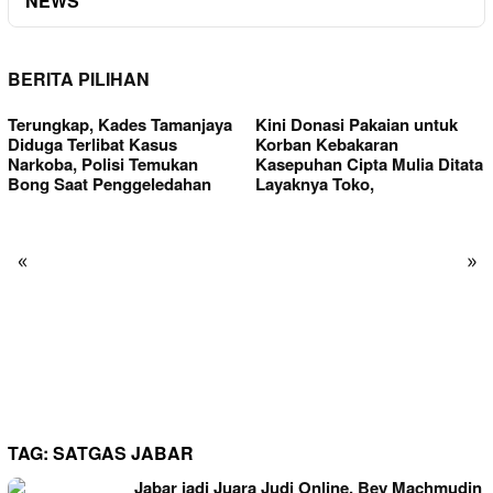
NEWS
BERITA PILIHAN
Terungkap, Kades Tamanjaya
Kini Donasi Pakaian untuk
Diduga Terlibat Kasus
Korban Kebakaran
Narkoba, Polisi Temukan
Kasepuhan Cipta Mulia Ditata
Bong Saat Penggeledahan
Layaknya Toko,
«
»
TAG:
SATGAS JABAR
Jabar jadi Juara Judi Online, Bey Machmudin