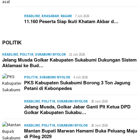
HEADLINE
,
KHASANAH
,
RAGAM
7 Juli 2026
11.160 Peserta Siap Ikuti Khatam Akbar d…
POLITIK
HEADLINE
,
POLITIK
,
SUKABUMI NYOLOK
21 Juli 2026
Jelang Musda Golkar Kabupaten Sukabumi Dukungan Sistem
Aklamasi ke Bud…
POLITIK
,
SUKABUMI NYOLOK
4 Juli 2026
PKS Kabupaten Sukabumi Borong 3 Ton Jagung
Petani di Kebonpedes
HEADLINE
,
POLITIK
,
SUKABUMI NYOLOK
28 Juni 2026
Jelang Musda, Golkar Jabar Ganti Plt Ketua DPD
Golkar Kabupaten Sukabu…
HEADLINE
,
POLITIK
,
SUKABUMI NYOLOK
28 Juni 2026
Mantan Bupati Marwan Hamami Buka Peluang Maju
di Pileg 2029