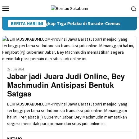
Loncat
Menu
ke
Mobile
konten
lres Sukabumi Tangkap Tiga Pelaku di Surade-Ciemas
BERITA HARI INI
Teru
27 Juni 2024
Jabar jadi Juara Judi Online, Bey
Machmudin Antisipasi Bentuk
Satgas
BERITAUSUKABUMI.COM-Provinsi Jawa Barat (Jabar) menjadi yang
tertinggi pertama se-Indonesia transaksi judi online. Menanggapi
hal ini, Penjabat (Pj) Gubernur Jabar, Bey Machmudin memastikan
segera menindak para pemain dan situs judi online ini.