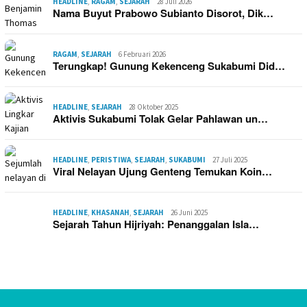
HEADLINE
,
RAGAM
,
SEJARAH
28 Juli 2026
Nama Buyut Prabowo Subianto Disorot, Dik…
RAGAM
,
SEJARAH
6 Februari 2026
Terungkap! Gunung Kekenceng Sukabumi Did…
HEADLINE
,
SEJARAH
28 Oktober 2025
Aktivis Sukabumi Tolak Gelar Pahlawan un…
HEADLINE
,
PERISTIWA
,
SEJARAH
,
SUKABUMI
27 Juli 2025
Viral Nelayan Ujung Genteng Temukan Koin…
HEADLINE
,
KHASANAH
,
SEJARAH
26 Juni 2025
Sejarah Tahun Hijriyah: Penanggalan Isla…