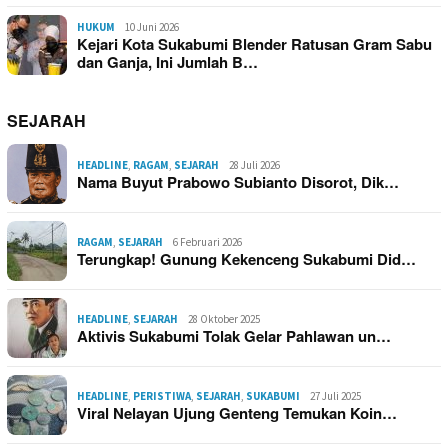
HUKUM
10 Juni 2026
Kejari Kota Sukabumi Blender Ratusan Gram Sabu
dan Ganja, Ini Jumlah B…
SEJARAH
HEADLINE
,
RAGAM
,
SEJARAH
28 Juli 2026
Nama Buyut Prabowo Subianto Disorot, Dik…
RAGAM
,
SEJARAH
6 Februari 2026
Terungkap! Gunung Kekenceng Sukabumi Did…
HEADLINE
,
SEJARAH
28 Oktober 2025
Aktivis Sukabumi Tolak Gelar Pahlawan un…
HEADLINE
,
PERISTIWA
,
SEJARAH
,
SUKABUMI
27 Juli 2025
Viral Nelayan Ujung Genteng Temukan Koin…