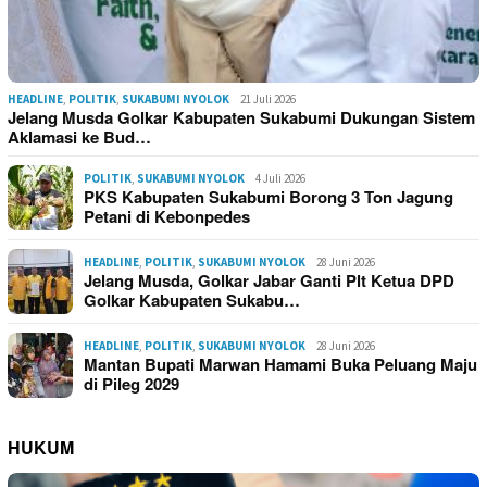
HEADLINE
,
POLITIK
,
SUKABUMI NYOLOK
21 Juli 2026
Jelang Musda Golkar Kabupaten Sukabumi Dukungan Sistem
Aklamasi ke Bud…
POLITIK
,
SUKABUMI NYOLOK
4 Juli 2026
PKS Kabupaten Sukabumi Borong 3 Ton Jagung
Petani di Kebonpedes
HEADLINE
,
POLITIK
,
SUKABUMI NYOLOK
28 Juni 2026
Jelang Musda, Golkar Jabar Ganti Plt Ketua DPD
Golkar Kabupaten Sukabu…
HEADLINE
,
POLITIK
,
SUKABUMI NYOLOK
28 Juni 2026
Mantan Bupati Marwan Hamami Buka Peluang Maju
di Pileg 2029
HUKUM