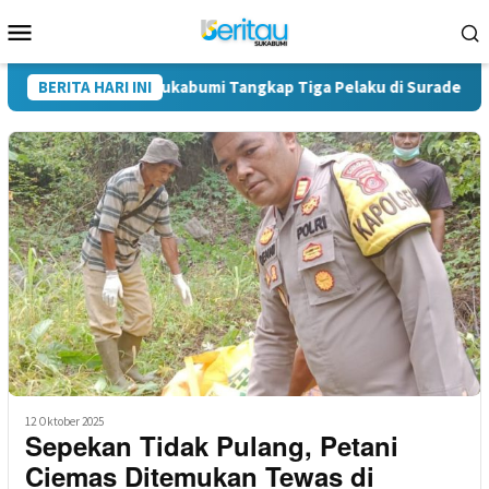
Loncat
Menu
ke
Mobile
konten
oba Polres Sukabumi Tangkap Tiga Pelaku di Surade-Ciemas
BERITA HARI INI
12 Oktober 2025
Sepekan Tidak Pulang, Petani
Ciemas Ditemukan Tewas di