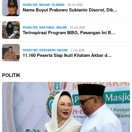
HEADLINE
,
RAGAM
,
SEJARAH
28 Juli 2026
Nama Buyut Prabowo Subianto Disorot, Dik…
HEADLINE
,
NASIONAL
,
RAGAM
14 Juli 2026
Terinspirasi Program MBG, Pasangan Ini B…
HEADLINE
,
KHASANAH
,
RAGAM
7 Juli 2026
11.160 Peserta Siap Ikuti Khatam Akbar d…
POLITIK