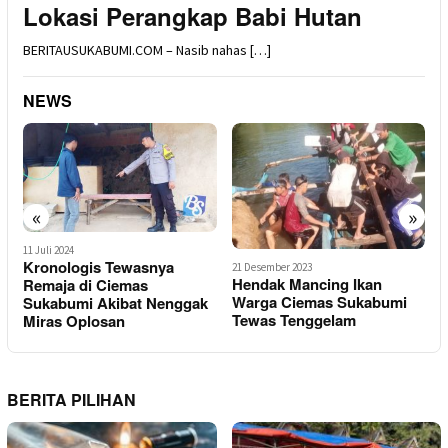
Lokasi Perangkap Babi Hutan
BERITAUSUKABUMI.COM – Nasib nahas […]
NEWS
«
»
11 Juli 2024
1
Kronologis Tewasnya
21 Desember 2023
O
Hendak Mancing Ikan
Remaja di Ciemas
Warga Ciemas Sukabumi
Sukabumi Akibat Nenggak
D
Tewas Tenggelam
Miras Oplosan
BERITA PILIHAN