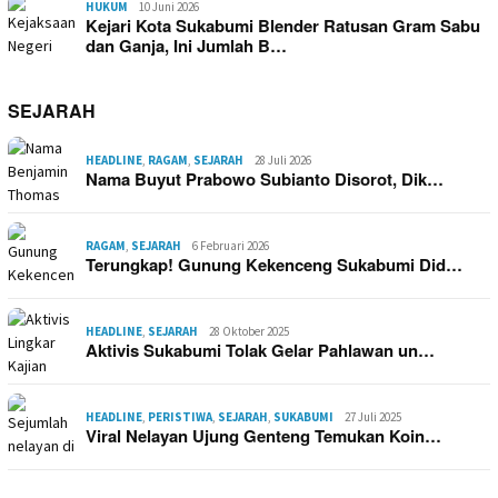
HUKUM
10 Juni 2026
Kejari Kota Sukabumi Blender Ratusan Gram Sabu
dan Ganja, Ini Jumlah B…
SEJARAH
HEADLINE
,
RAGAM
,
SEJARAH
28 Juli 2026
Nama Buyut Prabowo Subianto Disorot, Dik…
RAGAM
,
SEJARAH
6 Februari 2026
Terungkap! Gunung Kekenceng Sukabumi Did…
HEADLINE
,
SEJARAH
28 Oktober 2025
Aktivis Sukabumi Tolak Gelar Pahlawan un…
HEADLINE
,
PERISTIWA
,
SEJARAH
,
SUKABUMI
27 Juli 2025
Viral Nelayan Ujung Genteng Temukan Koin…