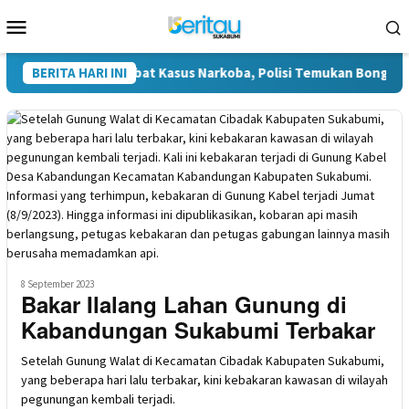
Loncat
Menu
ke
Mobile
konten
ya Diduga Terlibat Kasus Narkoba, Polisi Temukan Bong Saat P
BERITA HARI INI
8 September 2023
Bakar Ilalang Lahan Gunung di
Kabandungan Sukabumi Terbakar
Setelah Gunung Walat di Kecamatan Cibadak Kabupaten Sukabumi,
yang beberapa hari lalu terbakar, kini kebakaran kawasan di wilayah
pegunungan kembali terjadi.