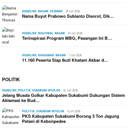
HEADLINE
,
RAGAM
,
SEJARAH
28 Juli 2026
Nama Buyut Prabowo Subianto Disorot, Dik…
HEADLINE
,
NASIONAL
,
RAGAM
14 Juli 2026
Terinspirasi Program MBG, Pasangan Ini B…
HEADLINE
,
KHASANAH
,
RAGAM
7 Juli 2026
11.160 Peserta Siap Ikuti Khatam Akbar d…
POLITIK
HEADLINE
,
POLITIK
,
SUKABUMI NYOLOK
21 Juli 2026
Jelang Musda Golkar Kabupaten Sukabumi Dukungan Sistem
Aklamasi ke Bud…
POLITIK
,
SUKABUMI NYOLOK
4 Juli 2026
PKS Kabupaten Sukabumi Borong 3 Ton Jagung
Petani di Kebonpedes