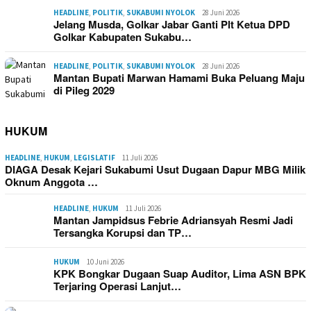
HEADLINE
,
POLITIK
,
SUKABUMI NYOLOK
28 Juni 2026
Jelang Musda, Golkar Jabar Ganti Plt Ketua DPD
Golkar Kabupaten Sukabu…
HEADLINE
,
POLITIK
,
SUKABUMI NYOLOK
28 Juni 2026
Mantan Bupati Marwan Hamami Buka Peluang Maju
di Pileg 2029
HUKUM
HEADLINE
,
HUKUM
,
LEGISLATIF
11 Juli 2026
DIAGA Desak Kejari Sukabumi Usut Dugaan Dapur MBG Milik
Oknum Anggota …
HEADLINE
,
HUKUM
11 Juli 2026
Mantan Jampidsus Febrie Adriansyah Resmi Jadi
Tersangka Korupsi dan TP…
HUKUM
10 Juni 2026
KPK Bongkar Dugaan Suap Auditor, Lima ASN BPK
Terjaring Operasi Lanjut…