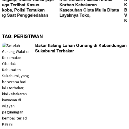
Korban Kebakaran
Kebakaran Ciptamulya
Kasepuhan Cipta Mulia Ditata
Berserakan, Founder Desa
Layaknya Toko,
Wisata Hanjeli Soroti Tata
Kelola Bantuan
TAG:
PERISTIWAN
Bakar Ilalang Lahan Gunung di Kabandungan
Sukabumi Terbakar