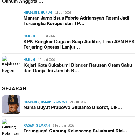
Oknum Anggota …
HEADLINE
,
HUKUM
11 Juli 2026
Mantan Jampidsus Febrie Adriansyah Resmi Jadi
Tersangka Korupsi dan TP…
HUKUM
10 Juni 2026
KPK Bongkar Dugaan Suap Auditor, Lima ASN BPK
Terjaring Operasi Lanjut…
HUKUM
10 Juni 2026
Kejari Kota Sukabumi Blender Ratusan Gram Sabu
dan Ganja, Ini Jumlah B…
SEJARAH
HEADLINE
,
RAGAM
,
SEJARAH
28 Juli 2026
Nama Buyut Prabowo Subianto Disorot, Dik…
RAGAM
,
SEJARAH
6 Februari 2026
Terungkap! Gunung Kekenceng Sukabumi Did…