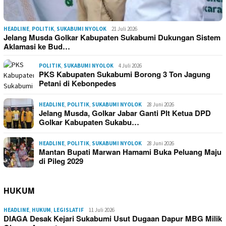
HEADLINE
,
POLITIK
,
SUKABUMI NYOLOK
21 Juli 2026
Jelang Musda Golkar Kabupaten Sukabumi Dukungan Sistem
Aklamasi ke Bud…
POLITIK
,
SUKABUMI NYOLOK
4 Juli 2026
PKS Kabupaten Sukabumi Borong 3 Ton Jagung
Petani di Kebonpedes
HEADLINE
,
POLITIK
,
SUKABUMI NYOLOK
28 Juni 2026
Jelang Musda, Golkar Jabar Ganti Plt Ketua DPD
Golkar Kabupaten Sukabu…
HEADLINE
,
POLITIK
,
SUKABUMI NYOLOK
28 Juni 2026
Mantan Bupati Marwan Hamami Buka Peluang Maju
di Pileg 2029
HUKUM
HEADLINE
,
HUKUM
,
LEGISLATIF
11 Juli 2026
DIAGA Desak Kejari Sukabumi Usut Dugaan Dapur MBG Milik