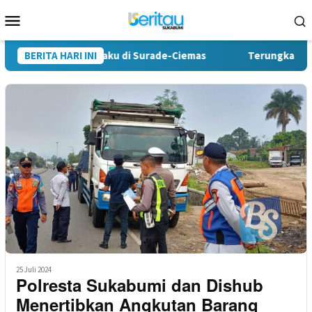
Loncat
Menu
ke
Mobile
konten
gkap Tiga Pelaku di Surade-Ciemas
BERITA HARI INI
Terungkap, Kades Tam
25 Juli 2024
Polresta Sukabumi dan Dishub
Menertibkan Angkutan Barang