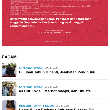
RAGAM
KHASANAH
,
RAGAM
30 Juli 2026
Puluhan Tahun Dinanti, Jembatan Penghubu…
KHASANAH
,
RAGAM
28 Juli 2026
43 Guru Ngaji, Marbot Masjid, dan Dhuafa…
HEADLINE
,
RAGAM
,
SEJARAH
28 Juli 2026
Nama Buyut Prabowo Subianto Disorot, Dik…