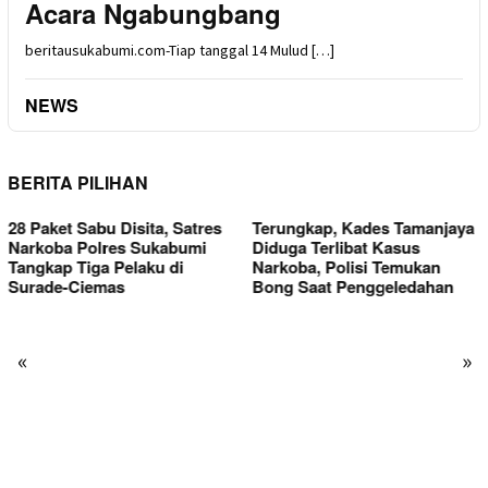
Acara Ngabungbang
beritausukabumi.com-Tiap tanggal 14 Mulud […]
NEWS
BERITA PILIHAN
Terungkap, Kades Tamanjaya
Kini Donasi Pakaian untuk
Diduga Terlibat Kasus
Korban Kebakaran
Narkoba, Polisi Temukan
Kasepuhan Cipta Mulia Ditata
Bong Saat Penggeledahan
Layaknya Toko,
«
»