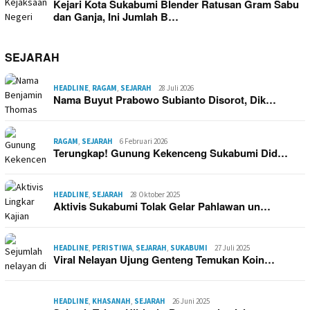
Kejari Kota Sukabumi Blender Ratusan Gram Sabu
dan Ganja, Ini Jumlah B…
SEJARAH
HEADLINE
,
RAGAM
,
SEJARAH
28 Juli 2026
Nama Buyut Prabowo Subianto Disorot, Dik…
RAGAM
,
SEJARAH
6 Februari 2026
Terungkap! Gunung Kekenceng Sukabumi Did…
HEADLINE
,
SEJARAH
28 Oktober 2025
Aktivis Sukabumi Tolak Gelar Pahlawan un…
HEADLINE
,
PERISTIWA
,
SEJARAH
,
SUKABUMI
27 Juli 2025
Viral Nelayan Ujung Genteng Temukan Koin…
HEADLINE
,
KHASANAH
,
SEJARAH
26 Juni 2025