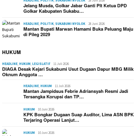
HEADLINE
,
POLITIK
,
SUKABUMI NYOLOK
28 Juni 2026
Jelang Musda, Golkar Jabar Ganti Plt Ketua DPD
Golkar Kabupaten Sukabu…
HEADLINE
,
POLITIK
,
SUKABUMI NYOLOK
28 Juni 2026
Mantan Bupati Marwan Hamami Buka Peluang Maju
di Pileg 2029
HUKUM
HEADLINE
,
HUKUM
,
LEGISLATIF
11 Juli 2026
DIAGA Desak Kejari Sukabumi Usut Dugaan Dapur MBG Milik
Oknum Anggota …
HEADLINE
,
HUKUM
11 Juli 2026
Mantan Jampidsus Febrie Adriansyah Resmi Jadi
Tersangka Korupsi dan TP…
HUKUM
10 Juni 2026
KPK Bongkar Dugaan Suap Auditor, Lima ASN BPK
Terjaring Operasi Lanjut…
HUKUM
10 Juni 2026