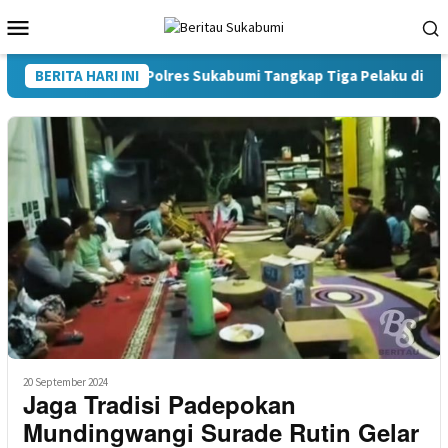
Loncat
Menu
ke
Mobile
konten
 Satres Narkoba Polres Sukabumi Tangkap Tiga Pelaku di Surade
BERITA HARI INI
20 September 2024
Jaga Tradisi Padepokan
Mundingwangi Surade Rutin Gelar