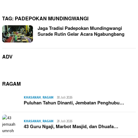
TAG:
PADEPOKAN MUNDINGWANGI
Jaga Tradisi Padepokan Mundingwangi
Surade Rutin Gelar Acara Ngabungbang
ADV
RAGAM
KHASANAH
,
RAGAM
30 Juli 2026
Puluhan Tahun Dinanti, Jembatan Penghubu…
KHASANAH
,
RAGAM
28 Juli 2026
43 Guru Ngaji, Marbot Masjid, dan Dhuafa…