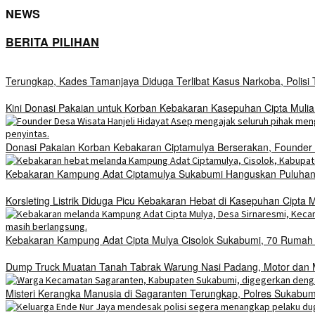
NEWS
BERITA PILIHAN
Terungkap, Kades Tamanjaya Diduga Terlibat Kasus Narkoba, Polis
Kini Donasi Pakaian untuk Korban Kebakaran Kasepuhan Cipta Mulia
Donasi Pakaian Korban Kebakaran Ciptamulya Berserakan, Founder D
Kebakaran Kampung Adat Ciptamulya Sukabumi Hanguskan Puluhan 
Korsleting Listrik Diduga Picu Kebakaran Hebat di Kasepuhan Cipt
Kebakaran Kampung Adat Cipta Mulya Cisolok Sukabumi, 70 Ruma
Dump Truck Muatan Tanah Tabrak Warung Nasi Padang, Motor dan Mo
Misteri Kerangka Manusia di Sagaranten Terungkap, Polres Sukab