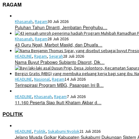
RAGAM
Khasanah
,
Ragam
30 Juli 2026
Puluhan Tahun Dinanti, Jembatan Penghubu…
Khasanah
,
Ragam
28 Juli 2026
43 Guru Ngaji, Marbot Masjid, dan Dhuafa…
HEADLINE
,
Ragam
,
Sejarah
28 Juli 2026
Nama Buyut Prabowo Subianto Disorot, Dik…
HEADLINE
,
Nasional
,
Ragam
14 Juli 2026
Terinspirasi Program MBG, Pasangan Ini B…
HEADLINE
,
Khasanah
,
Ragam
7 Juli 2026
11.160 Peserta Siap Ikuti Khatam Akbar d…
POLITIK
HEADLINE
,
Politik
,
Sukabumi Nyolok
21 Juli 2026
Jelang Musda Golkar Kabupaten Sukabumi Dukungan Sistem 