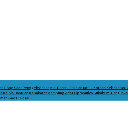
ukan Bong Saat Penggeledahan
Kini Donasi Pakaian untuk Korban Kebakaran K
a Kelola Bantuan
Kebakaran Kampung Adat Ciptamulya Sukabumi Hanguskan 
 Imah Gede Ludes