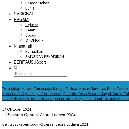
Pemerintahan
Dunia
NASIONAL
RAGAM
Sejarah
Seleb
Sosok
OTOMOTIF
Khasanah
Ramadhan
SAINS DAN PENDIDIKAN
BERITAUSUSport
BERITA HARI INI
Terungkap, Kades Tamanjaya Diduga Terlibat Kasus Narkoba, Polisi Tem
Kebakaran Ciptamulya Berserakan, Founder Desa Wisata Hanjeli Soroti Tat
Picu Kebakaran Hebat di Kasepuhan Cipta Mulya Sukabumi, 70 Rumah dan
14 Oktober 2024
Ini Sasaran Operasi Zebra Lodaya 2024
beritausukabumi.com-Operasi Zebra Lodaya 2024 […]