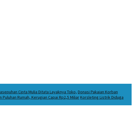
asepuhan Cipta Mulia Ditata Layaknya Toko,
Donasi Pakaian Korban
Puluhan Rumah, Kerugian Capai Rp2,5 Miliar
Korsleting Listrik Diduga