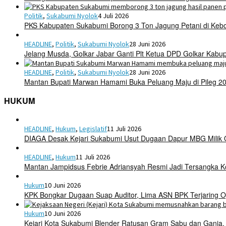
Politik
,
Sukabumi Nyolok
4 Juli 2026
PKS Kabupaten Sukabumi Borong 3 Ton Jagung Petani di Keb
HEADLINE
,
Politik
,
Sukabumi Nyolok
28 Juni 2026
Jelang Musda, Golkar Jabar Ganti Plt Ketua DPD Golkar Kab
HEADLINE
,
Politik
,
Sukabumi Nyolok
28 Juni 2026
Mantan Bupati Marwan Hamami Buka Peluang Maju di Pileg 2
HUKUM
HEADLINE
,
Hukum
,
Legislatif
11 Juli 2026
DIAGA Desak Kejari Sukabumi Usut Dugaan Dapur MBG Mili
HEADLINE
,
Hukum
11 Juli 2026
Mantan Jampidsus Febrie Adriansyah Resmi Jadi Tersangka 
Hukum
10 Juni 2026
KPK Bongkar Dugaan Suap Auditor, Lima ASN BPK Terjaring O
Hukum
10 Juni 2026
Kejari Kota Sukabumi Blender Ratusan Gram Sabu dan Ganja,