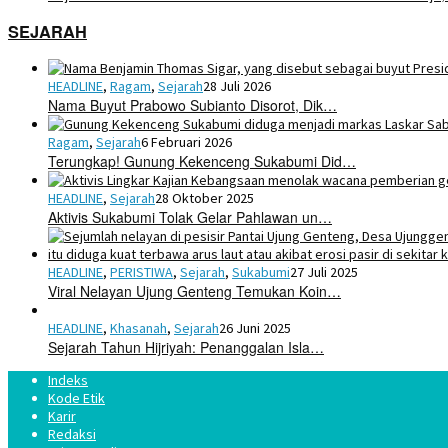
SEJARAH
HEADLINE
,
Ragam
,
Sejarah
28 Juli 2026
Nama Buyut Prabowo Subianto Disorot, Dik…
Ragam
,
Sejarah
6 Februari 2026
Terungkap! Gunung Kekenceng Sukabumi Did…
HEADLINE
,
Sejarah
28 Oktober 2025
Aktivis Sukabumi Tolak Gelar Pahlawan un…
HEADLINE
,
PERISTIWA
,
Sejarah
,
Sukabumi
27 Juli 2025
Viral Nelayan Ujung Genteng Temukan Koin…
HEADLINE
,
Khasanah
,
Sejarah
26 Juni 2025
Sejarah Tahun Hijriyah: Penanggalan Isla…
Indeks
Kode Etik
Karir
Redaksi