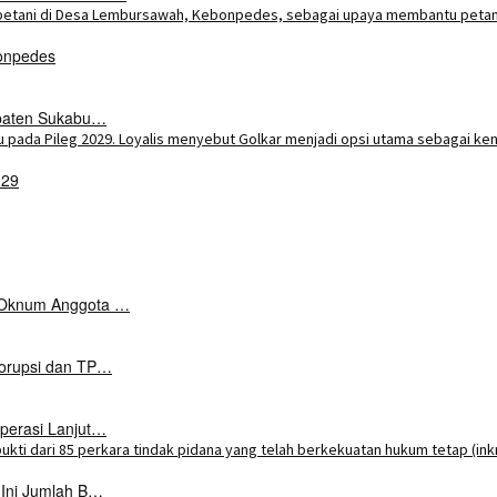
onpedes
upaten Sukabu…
029
k Oknum Anggota …
Korupsi dan TP…
perasi Lanjut…
 Ini Jumlah B…