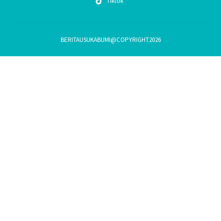
Tiktok
BERITAUSUKABUMI@COPYRIGHT2026