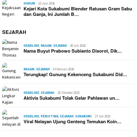
HUKUM
10 Juni 2026
Kejari Kota Sukabumi Blender Ratusan Gram Sabu
dan Ganja, Ini Jumlah B…
SEJARAH
HEADLINE
,
RAGAM
,
SEJARAH
28 Juli 2026
Nama Buyut Prabowo Subianto Disorot, Dik…
RAGAM
,
SEJARAH
6 Februari 2026
Terungkap! Gunung Kekenceng Sukabumi Did…
HEADLINE
,
SEJARAH
28 Oktober 2025
Aktivis Sukabumi Tolak Gelar Pahlawan un…
HEADLINE
,
PERISTIWA
,
SEJARAH
,
SUKABUMI
27 Juli 2025
Viral Nelayan Ujung Genteng Temukan Koin…