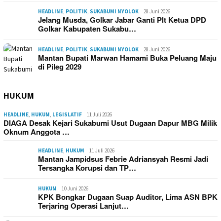
HEADLINE
,
POLITIK
,
SUKABUMI NYOLOK
28 Juni 2026
Jelang Musda, Golkar Jabar Ganti Plt Ketua DPD
Golkar Kabupaten Sukabu…
HEADLINE
,
POLITIK
,
SUKABUMI NYOLOK
28 Juni 2026
Mantan Bupati Marwan Hamami Buka Peluang Maju
di Pileg 2029
HUKUM
HEADLINE
,
HUKUM
,
LEGISLATIF
11 Juli 2026
DIAGA Desak Kejari Sukabumi Usut Dugaan Dapur MBG Milik
Oknum Anggota …
HEADLINE
,
HUKUM
11 Juli 2026
Mantan Jampidsus Febrie Adriansyah Resmi Jadi
Tersangka Korupsi dan TP…
HUKUM
10 Juni 2026
KPK Bongkar Dugaan Suap Auditor, Lima ASN BPK
Terjaring Operasi Lanjut…