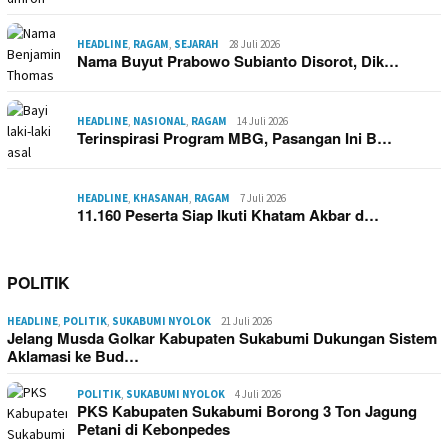
HEADLINE
,
RAGAM
,
SEJARAH
28 Juli 2026
Nama Buyut Prabowo Subianto Disorot, Dik…
HEADLINE
,
NASIONAL
,
RAGAM
14 Juli 2026
Terinspirasi Program MBG, Pasangan Ini B…
HEADLINE
,
KHASANAH
,
RAGAM
7 Juli 2026
11.160 Peserta Siap Ikuti Khatam Akbar d…
POLITIK
HEADLINE
,
POLITIK
,
SUKABUMI NYOLOK
21 Juli 2026
Jelang Musda Golkar Kabupaten Sukabumi Dukungan Sistem
Aklamasi ke Bud…
POLITIK
,
SUKABUMI NYOLOK
4 Juli 2026
PKS Kabupaten Sukabumi Borong 3 Ton Jagung
Petani di Kebonpedes