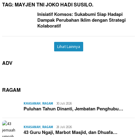
TAG:
MAYJEN TNI JOKO HADI SUSILO.
Inisiatif Komsos: Sukabumi Siap Hadapi
Dampak Perubahan Iklim dengan Strategi
Kolaboratif
Lihat Lainnya
ADV
RAGAM
KHASANAH
,
RAGAM
30 Juli 2026
Puluhan Tahun Dinanti, Jembatan Penghubu…
KHASANAH
,
RAGAM
28 Juli 2026
43 Guru Ngaji, Marbot Masjid, dan Dhuafa…