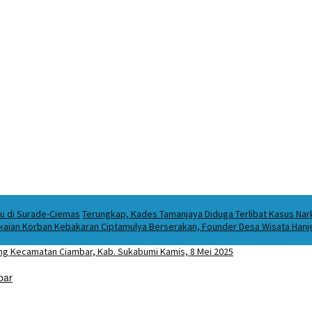
ku di Surade-Ciemas
Terungkap, Kades Tamanjaya Diduga Terlibat Kasus Na
kaian Korban Kebakaran Ciptamulya Berserakan, Founder Desa Wisata Hanjel
bar