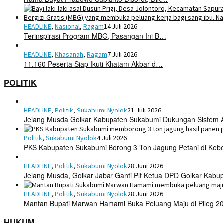
HEADLINE
,
Nasional
,
Ragam
14 Juli 2026
Terinspirasi Program MBG, Pasangan Ini B…
HEADLINE
,
Khasanah
,
Ragam
7 Juli 2026
11.160 Peserta Siap Ikuti Khatam Akbar d…
POLITIK
HEADLINE
,
Politik
,
Sukabumi Nyolok
21 Juli 2026
Jelang Musda Golkar Kabupaten Sukabumi Dukungan Sistem 
Politik
,
Sukabumi Nyolok
4 Juli 2026
PKS Kabupaten Sukabumi Borong 3 Ton Jagung Petani di Keb
HEADLINE
,
Politik
,
Sukabumi Nyolok
28 Juni 2026
Jelang Musda, Golkar Jabar Ganti Plt Ketua DPD Golkar Kab
HEADLINE
,
Politik
,
Sukabumi Nyolok
28 Juni 2026
Mantan Bupati Marwan Hamami Buka Peluang Maju di Pileg 2
HUKUM