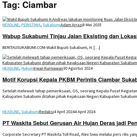
Tag:
Ciambar
HEADLINE
,
PERISTIWA
,
Sukabumi
Adam Arrazi
8 Mei 2025
Wabup Sukabumi Tinjau Jalan Eksisting dan Lokas
BERITAUSUKABUMI.COM-Wakil Bupati Sukabumi, H. […]
HEADLINE
,
Hukum
Irwan Kurniawan
30 Agustus 2024
Motif Korupsi Kepala PKBM Perintis Ciambar Suka
Setelah melewati tahap pemeriksaan, OS, seorang Kepala Pusat Kegiatan
Kabupaten Sukabumi ditahan pihak Kejaksaan Negeri Kabupaten Sukabumi
HEADLINE
,
Sukabumi
Redaksi
4 April 2024
4 April 2024
PT Waskita Sebut Gerusan Air Hujan Deras jadi Pe
Corporate Secretary PT Waskita Toll Road, Alex Siwu melalui pers rilis 