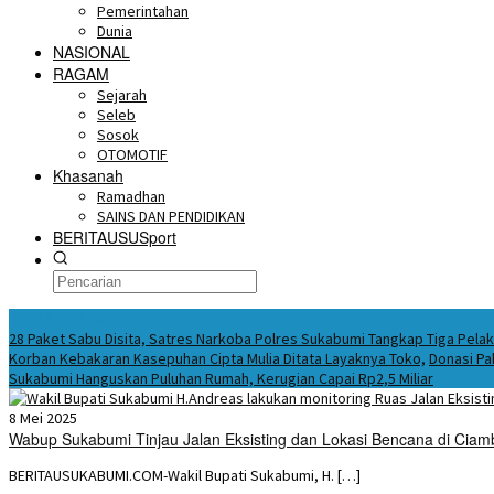
Pemerintahan
Dunia
NASIONAL
RAGAM
Sejarah
Seleb
Sosok
OTOMOTIF
Khasanah
Ramadhan
SAINS DAN PENDIDIKAN
BERITAUSUSport
BERITA HARI INI
28 Paket Sabu Disita, Satres Narkoba Polres Sukabumi Tangkap Tiga Pela
Korban Kebakaran Kasepuhan Cipta Mulia Ditata Layaknya Toko,
Donasi Pa
Sukabumi Hanguskan Puluhan Rumah, Kerugian Capai Rp2,5 Miliar
8 Mei 2025
Wabup Sukabumi Tinjau Jalan Eksisting dan Lokasi Bencana di Ciam
BERITAUSUKABUMI.COM-Wakil Bupati Sukabumi, H. […]