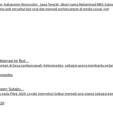
Aklamasi ke Bud…
onpedes
upaten Sukabu…
029