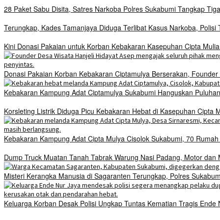
28 Paket Sabu Disita, Satres Narkoba Polres Sukabumi Tangkap Tig
Terungkap, Kades Tamanjaya Diduga Terlibat Kasus Narkoba, Polis
Kini Donasi Pakaian untuk Korban Kebakaran Kasepuhan Cipta Mulia
Donasi Pakaian Korban Kebakaran Ciptamulya Berserakan, Founder D
Kebakaran Kampung Adat Ciptamulya Sukabumi Hanguskan Puluhan 
Korsleting Listrik Diduga Picu Kebakaran Hebat di Kasepuhan Cipt
Kebakaran Kampung Adat Cipta Mulya Cisolok Sukabumi, 70 Ruma
Dump Truck Muatan Tanah Tabrak Warung Nasi Padang, Motor dan Mo
Misteri Kerangka Manusia di Sagaranten Terungkap, Polres Sukab
Keluarga Korban Desak Polisi Ungkap Tuntas Kematian Tragis Ende