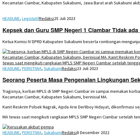
Kecamatan Ciambar, Kabupaten Sukabumi, Jawa Barat arah Sukabumi akibat
HEADLINE
,
Legislatif
Redaksi
25 Juli 2023
Kepsek dan Guru SMP Negeri 1 Ciambar Tidak ada 
Ketua Komisi IV DPRD Kabupaten Sukabumi beserta rombongan mengunjun
HEADLINE
,
PERISTIWA
,
Sukabumi
Redaksi
23 Juli 2023
Seorang Peserta Masa Pengenalan Lingkungan Sek
Tragisnya, korban MPLS di SMP Negeri Ciambar ini sampai memakan korba
Kecamatan Ciambar, Kabupaten Sukabumi, berinisial MA.
Kanit Reskrim Polsek Nagrak, Aipda Arie Derliboy Hidayat, dikonfirmasi
MA tewas saat mengikuti rangkaian MPLS SMP Negeri Ciambar setelah teng
HEADLINE
,
PERISTIWA
,
Sukabumi
Redaksi
8 Desember 2022