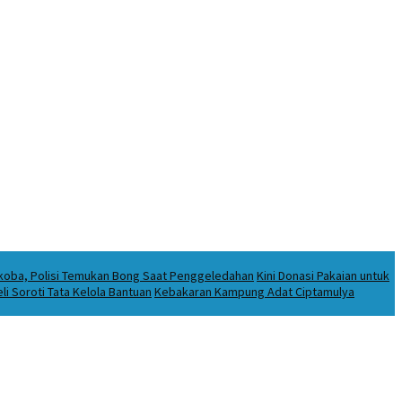
rkoba, Polisi Temukan Bong Saat Penggeledahan
Kini Donasi Pakaian untuk
i Soroti Tata Kelola Bantuan
Kebakaran Kampung Adat Ciptamulya