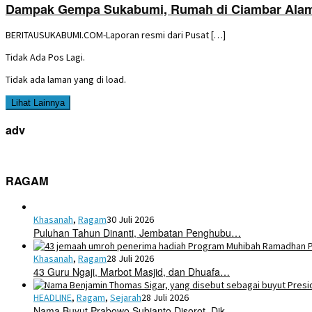
Dampak Gempa Sukabumi, Rumah di Ciambar Alam
BERITAUSUKABUMI.COM-Laporan resmi dari Pusat […]
Tidak Ada Pos Lagi.
Tidak ada laman yang di load.
Lihat Lainnya
adv
RAGAM
Khasanah
,
Ragam
30 Juli 2026
Puluhan Tahun Dinanti, Jembatan Penghubu…
Khasanah
,
Ragam
28 Juli 2026
43 Guru Ngaji, Marbot Masjid, dan Dhuafa…
HEADLINE
,
Ragam
,
Sejarah
28 Juli 2026
Nama Buyut Prabowo Subianto Disorot, Dik…