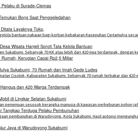
a Pelaku di Surade-Ciemas
i Temukan Bong Saat Penggeledahan
 Ditata Layaknya Toko,
esa Wisata Hanjeli Soroti Tata Kelola Bantuan
Rumah, Kerugian Capai Rp2,5 Miliar
a Mulya Sukabumi, 70 Rumah dan Imah Gede Ludes
h Hangus dan 420 Warga Terdampak
bil di Lingkar Selatan Sukabumi
umi Tangkap Terduga Pelaku Pembunuhan
 Nur Jaya di Warudoyong Sukabumi