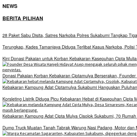
NEWS
BERITA PILIHAN
28 Paket Sabu Disita, Satres Narkoba Polres Sukabumi Tangkap Tig
Terungkap, Kades Tamanjaya Diduga Terlibat Kasus Narkoba, Polis
Kini Donasi Pakaian untuk Korban Kebakaran Kasepuhan Cipta Mulia
Donasi Pakaian Korban Kebakaran Ciptamulya Berserakan, Founder D
Kebakaran Kampung Adat Ciptamulya Sukabumi Hanguskan Puluhan 
Korsleting Listrik Diduga Picu Kebakaran Hebat di Kasepuhan Cipt
Kebakaran Kampung Adat Cipta Mulya Cisolok Sukabumi, 70 Ruma
Dump Truck Muatan Tanah Tabrak Warung Nasi Padang, Motor dan Mo