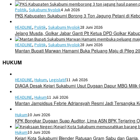
Politik
,
Sukabumi Nyolok
4 Juli 2026
PKS Kabupaten Sukabumi Borong 3 Ton Jagung Petani di Keb
HEADLINE
,
Politik
,
Sukabumi Nyolok
28 Juni 2026
Jelang Musda, Golkar Jabar Ganti Plt Ketua DPD Golkar Kab
HEADLINE
,
Politik
,
Sukabumi Nyolok
28 Juni 2026
Mantan Bupati Marwan Hamami Buka Peluang Maju di Pileg 2
HUKUM
HEADLINE
,
Hukum
,
Legislatif
11 Juli 2026
DIAGA Desak Kejari Sukabumi Usut Dugaan Dapur MBG Mili
HEADLINE
,
Hukum
11 Juli 2026
Mantan Jampidsus Febrie Adriansyah Resmi Jadi Tersangka 
Hukum
10 Juni 2026
KPK Bongkar Dugaan Suap Auditor, Lima ASN BPK Terjaring O
Hukum
10 Juni 2026
Kejari Kota Sukabumi Blender Ratusan Gram Sabu dan Ganja,