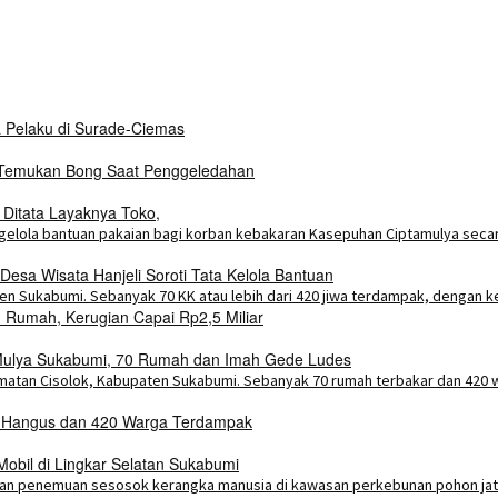
a Pelaku di Surade-Ciemas
i Temukan Bong Saat Penggeledahan
 Ditata Layaknya Toko,
esa Wisata Hanjeli Soroti Tata Kelola Bantuan
Rumah, Kerugian Capai Rp2,5 Miliar
a Mulya Sukabumi, 70 Rumah dan Imah Gede Ludes
h Hangus dan 420 Warga Terdampak
bil di Lingkar Selatan Sukabumi