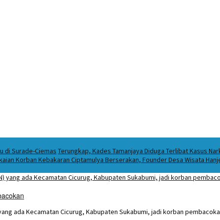
ku di Surade-Ciemas
Terungkap, Kades Tamanjaya Diduga Terlibat Kasus Na
kaian Korban Kebakaran Ciptamulya Berserakan, Founder Desa Wisata Hanjel
mbacokan
 yang ada Kecamatan Cicurug, Kabupaten Sukabumi, jadi korban pembacok