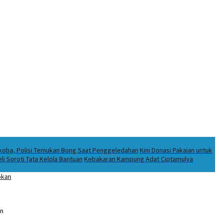
rkoba, Polisi Temukan Bong Saat Penggeledahan
Kini Donasi Pakaian untuk
i Soroti Tata Kelola Bantuan
Kebakaran Kampung Adat Ciptamulya
an