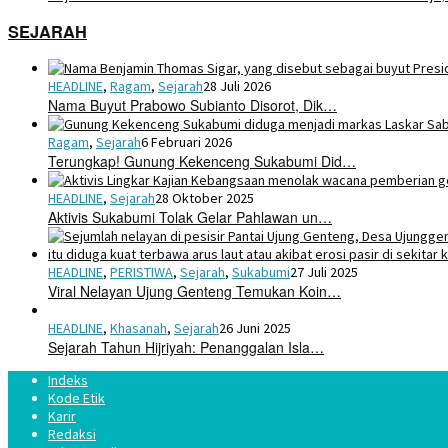
SEJARAH
HEADLINE
,
Ragam
,
Sejarah
28 Juli 2026
Nama Buyut Prabowo Subianto Disorot, Dik…
Ragam
,
Sejarah
6 Februari 2026
Terungkap! Gunung Kekenceng Sukabumi Did…
HEADLINE
,
Sejarah
28 Oktober 2025
Aktivis Sukabumi Tolak Gelar Pahlawan un…
HEADLINE
,
PERISTIWA
,
Sejarah
,
Sukabumi
27 Juli 2025
Viral Nelayan Ujung Genteng Temukan Koin…
HEADLINE
,
Khasanah
,
Sejarah
26 Juni 2025
Sejarah Tahun Hijriyah: Penanggalan Isla…
Indeks
Kode Etik
Karir
Redaksi