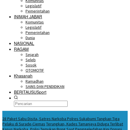
Komunitas
Legislatif
Pemerintahan
INIMAH JABAR
Komunitas
Legislatif
Pemerintahan
Dunia
NASIONAL
RAGAM
Sejarah
Seleb
Sosok
OTOMOTIF
Khasanah
Ramadhan
SAINS DAN PENDIDIKAN
BERITAUSUSport
BERITA HARI INI
28 Paket Sabu Disita, Satres Narkoba Polres Sukabumi Tangkap Tiga
Pelaku di Surade-Ciemas
Terungkap, Kades Tamanjaya Diduga Terlibat
Kasus Narkoba, Polisi Temukan Bong Saat Penggeledahan
Kini Donasi