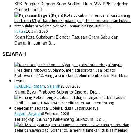
KPK Bongkar Dugaan Suap Auditor, Lima ASN BPK Terjaring
Operasi Lanjut…
Hukum
10 Juni 2026
Kejari Kota Sukabumi Blender Ratusan Gram Sabu dan
Ganja, Ini Jumlah B…
SEJARAH
HEADLINE
,
Ragam
,
Sejarah
28 Juli 2026
Nama Buyut Prabowo Subianto Disorot, Dik…
Ragam
,
Sejarah
6 Februari 2026
Terungkap! Gunung Kekenceng Sukabumi Did…