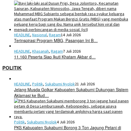
HEADLINE
,
Nasional
,
Ragam
14 Juli 2026
Terinspirasi Program MBG, Pasangan Ini B…
HEADLINE
,
Khasanah
,
Ragam
7 Juli 2026
11.160 Peserta Siap Ikuti Khatam Akbar d…
POLITIK
HEADLINE
,
Politik
,
Sukabumi Nyolok
21 Juli 2026
Jelang Musda Golkar Kabupaten Sukabumi Dukungan Sistem
Aklamasi ke Bud…
Politik
,
Sukabumi Nyolok
4 Juli 2026
PKS Kabupaten Sukabumi Borong 3 Ton Jagung Petani di