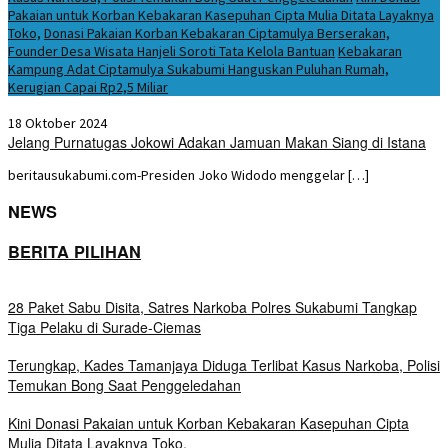
Pakaian untuk Korban Kebakaran Kasepuhan Cipta Mulia Ditata Layaknya
Toko,
Donasi Pakaian Korban Kebakaran Ciptamulya Berserakan,
Founder Desa Wisata Hanjeli Soroti Tata Kelola Bantuan
Kebakaran
Kampung Adat Ciptamulya Sukabumi Hanguskan Puluhan Rumah,
Kerugian Capai Rp2,5 Miliar
18 Oktober 2024
Jelang Purnatugas Jokowi Adakan Jamuan Makan Siang di Istana
beritausukabumi.com-Presiden Joko Widodo menggelar […]
NEWS
BERITA PILIHAN
28 Paket Sabu Disita, Satres Narkoba Polres Sukabumi Tangkap
Tiga Pelaku di Surade-Ciemas
Terungkap, Kades Tamanjaya Diduga Terlibat Kasus Narkoba, Polisi
Temukan Bong Saat Penggeledahan
Kini Donasi Pakaian untuk Korban Kebakaran Kasepuhan Cipta
Mulia Ditata Layaknya Toko,