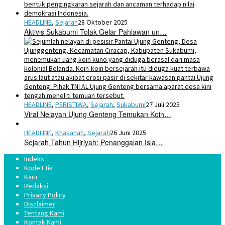
HEADLINE
,
Sejarah
28 Oktober 2025
Aktivis Sukabumi Tolak Gelar Pahlawan un…
HEADLINE
,
PERISTIWA
,
Sejarah
,
Sukabumi
27 Juli 2025
Viral Nelayan Ujung Genteng Temukan Koin…
HEADLINE
,
Khasanah
,
Sejarah
26 Juni 2025
Sejarah Tahun Hijriyah: Penanggalan Isla…
Indeks
Kode Etik
Karir
Redaksi
Privacy Policy
Disclaimer
Tentang Kami
Kontak Kami