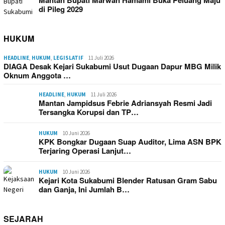
Mantan Bupati Marwan Hamami Buka Peluang Maju
di Pileg 2029
HUKUM
HEADLINE
,
HUKUM
,
LEGISLATIF
11 Juli 2026
DIAGA Desak Kejari Sukabumi Usut Dugaan Dapur MBG Milik
Oknum Anggota …
HEADLINE
,
HUKUM
11 Juli 2026
Mantan Jampidsus Febrie Adriansyah Resmi Jadi
Tersangka Korupsi dan TP…
HUKUM
10 Juni 2026
KPK Bongkar Dugaan Suap Auditor, Lima ASN BPK
Terjaring Operasi Lanjut…
HUKUM
10 Juni 2026
Kejari Kota Sukabumi Blender Ratusan Gram Sabu
dan Ganja, Ini Jumlah B…
SEJARAH