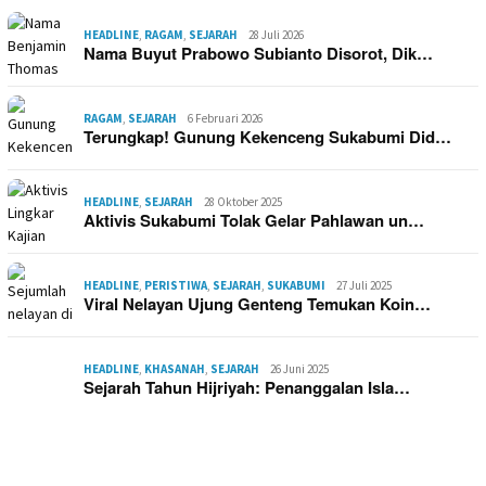
HEADLINE
,
RAGAM
,
SEJARAH
28 Juli 2026
Nama Buyut Prabowo Subianto Disorot, Dik…
RAGAM
,
SEJARAH
6 Februari 2026
Terungkap! Gunung Kekenceng Sukabumi Did…
HEADLINE
,
SEJARAH
28 Oktober 2025
Aktivis Sukabumi Tolak Gelar Pahlawan un…
HEADLINE
,
PERISTIWA
,
SEJARAH
,
SUKABUMI
27 Juli 2025
Viral Nelayan Ujung Genteng Temukan Koin…
HEADLINE
,
KHASANAH
,
SEJARAH
26 Juni 2025
Sejarah Tahun Hijriyah: Penanggalan Isla…