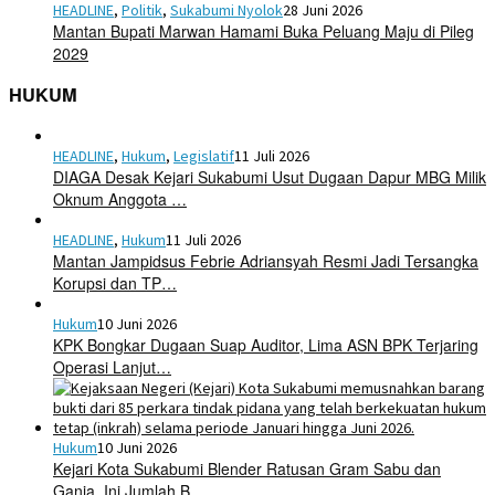
HEADLINE
,
Politik
,
Sukabumi Nyolok
28 Juni 2026
Mantan Bupati Marwan Hamami Buka Peluang Maju di Pileg
2029
HUKUM
HEADLINE
,
Hukum
,
Legislatif
11 Juli 2026
DIAGA Desak Kejari Sukabumi Usut Dugaan Dapur MBG Milik
Oknum Anggota …
HEADLINE
,
Hukum
11 Juli 2026
Mantan Jampidsus Febrie Adriansyah Resmi Jadi Tersangka
Korupsi dan TP…
Hukum
10 Juni 2026
KPK Bongkar Dugaan Suap Auditor, Lima ASN BPK Terjaring
Operasi Lanjut…
Hukum
10 Juni 2026
Kejari Kota Sukabumi Blender Ratusan Gram Sabu dan
Ganja, Ini Jumlah B…