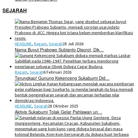
SEJARAH
HEADLINE
,
Ragam
,
Sejarah
28 Juli 2026
Nama Buyut Prabowo Subianto Disorot, Dik…
Ragam
,
Sejarah
6 Februari 2026
Terungkap! Gunung Kekenceng Sukabumi Did…
HEADLINE
,
Sejarah
28 Oktober 2025
Aktivis Sukabumi Tolak Gelar Pahlawan un…