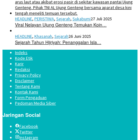
HEADLINE
,
PERISTIWA
,
Sejarah
,
Sukabumi
27 Juli 2025
Viral Nelayan Ujung Genteng Temukan Koin…
HEADLINE
,
Khasanah
,
Sejarah
26 Juni 2025
Sejarah Tahun Hijriyah: Penanggalan Isla…
Indeks
Kode Etik
Karir
Redaksi
Privacy Policy
Disclaimer
Tentang Kami
Kontak Kami
Form Pengaduan
Pedoman Media Siber
Jaringan Social
Facebook
Twitter
Instagram