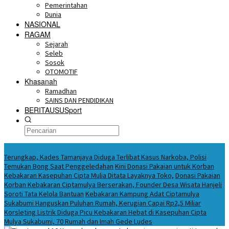
Pemerintahan
Dunia
NASIONAL
RAGAM
Sejarah
Seleb
Sosok
OTOMOTIF
Khasanah
Ramadhan
SAINS DAN PENDIDIKAN
BERITAUSUSport
BERITA HARI INI
Terungkap, Kades Tamanjaya Diduga Terlibat Kasus Narkoba, Polisi
Temukan Bong Saat Penggeledahan
Kini Donasi Pakaian untuk Korban
Kebakaran Kasepuhan Cipta Mulia Ditata Layaknya Toko,
Donasi Pakaian
Korban Kebakaran Ciptamulya Berserakan, Founder Desa Wisata Hanjeli
Soroti Tata Kelola Bantuan
Kebakaran Kampung Adat Ciptamulya
Sukabumi Hanguskan Puluhan Rumah, Kerugian Capai Rp2,5 Miliar
Korsleting Listrik Diduga Picu Kebakaran Hebat di Kasepuhan Cipta
Mulya Sukabumi, 70 Rumah dan Imah Gede Ludes