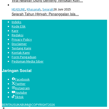
Viral Nelayan Ujung Genteng Temukan Koin…
HEADLINE
,
Khasanah
,
Sejarah
26 Juni 2025
Sejarah Tahun Hijriyah: Penanggalan Isla…
Indeks
Kode Etik
Karir
Redaksi
Privacy Policy
Disclaimer
Tentang Kami
Kontak Kami
Form Pengaduan
Pedoman Media Siber
Jaringan Social
Facebook
Twitter
Instagram
Youtube
Tiktok
BERITAUSUKABUMI@COPYRIGHT2026