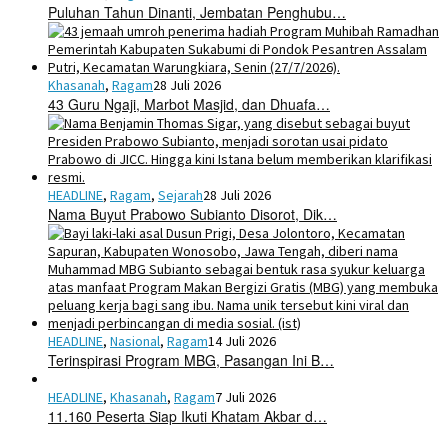
Puluhan Tahun Dinanti, Jembatan Penghubu…
Khasanah
,
Ragam
28 Juli 2026
43 Guru Ngaji, Marbot Masjid, dan Dhuafa…
HEADLINE
,
Ragam
,
Sejarah
28 Juli 2026
Nama Buyut Prabowo Subianto Disorot, Dik…
HEADLINE
,
Nasional
,
Ragam
14 Juli 2026
Terinspirasi Program MBG, Pasangan Ini B…
HEADLINE
,
Khasanah
,
Ragam
7 Juli 2026
11.160 Peserta Siap Ikuti Khatam Akbar d…