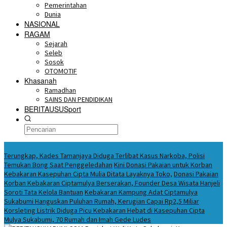
Pemerintahan
Dunia
NASIONAL
RAGAM
Sejarah
Seleb
Sosok
OTOMOTIF
Khasanah
Ramadhan
SAINS DAN PENDIDIKAN
BERITAUSUSport
BERITA HARI INI
Terungkap, Kades Tamanjaya Diduga Terlibat Kasus Narkoba, Polisi
Temukan Bong Saat Penggeledahan
Kini Donasi Pakaian untuk Korban
Kebakaran Kasepuhan Cipta Mulia Ditata Layaknya Toko,
Donasi Pakaian
Korban Kebakaran Ciptamulya Berserakan, Founder Desa Wisata Hanjeli
Soroti Tata Kelola Bantuan
Kebakaran Kampung Adat Ciptamulya
Sukabumi Hanguskan Puluhan Rumah, Kerugian Capai Rp2,5 Miliar
Korsleting Listrik Diduga Picu Kebakaran Hebat di Kasepuhan Cipta
Mulya Sukabumi, 70 Rumah dan Imah Gede Ludes