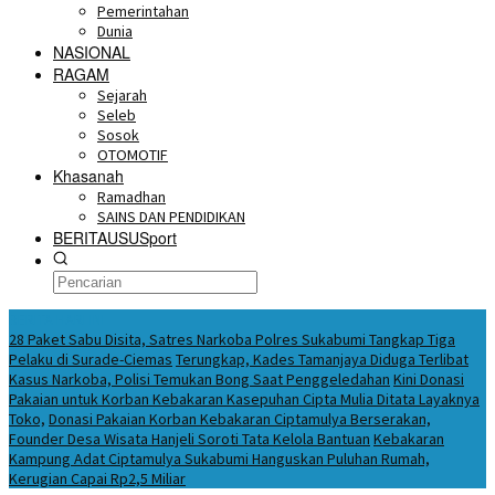
Pemerintahan
Dunia
NASIONAL
RAGAM
Sejarah
Seleb
Sosok
OTOMOTIF
Khasanah
Ramadhan
SAINS DAN PENDIDIKAN
BERITAUSUSport
BERITA HARI INI
28 Paket Sabu Disita, Satres Narkoba Polres Sukabumi Tangkap Tiga
Pelaku di Surade-Ciemas
Terungkap, Kades Tamanjaya Diduga Terlibat
Kasus Narkoba, Polisi Temukan Bong Saat Penggeledahan
Kini Donasi
Pakaian untuk Korban Kebakaran Kasepuhan Cipta Mulia Ditata Layaknya
Toko,
Donasi Pakaian Korban Kebakaran Ciptamulya Berserakan,
Founder Desa Wisata Hanjeli Soroti Tata Kelola Bantuan
Kebakaran
Kampung Adat Ciptamulya Sukabumi Hanguskan Puluhan Rumah,
Kerugian Capai Rp2,5 Miliar