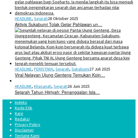
HEADLINE
,
Sejarah
28 Oktober 2025
Aktivis Sukabumi Tolak Gelar Pahlawan un…
HEADLINE
,
PERISTIWA
,
Sejarah
,
Sukabumi
27 Juli 2025
Viral Nelayan Ujung Genteng Temukan Koin…
HEADLINE
,
Khasanah
,
Sejarah
26 Juni 2025
Sejarah Tahun Hijriyah: Penanggalan Isla…
Indeks
Kode Etik
Karir
Redaksi
Privacy Policy
Disclaimer
Tentang Kami