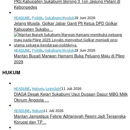
PKS Kabupaten Sukabumi Borong 3 Ton Jagung Petani di
Kebonpedes
HEADLINE
,
Politik
,
Sukabumi Nyolok
28 Juni 2026
Jelang Musda, Golkar Jabar Ganti Plt Ketua DPD Golkar
Kabupaten Sukabu…
HEADLINE
,
Politik
,
Sukabumi Nyolok
28 Juni 2026
Mantan Bupati Marwan Hamami Buka Peluang Maju di Pileg
2029
HUKUM
HEADLINE
,
Hukum
,
Legislatif
11 Juli 2026
DIAGA Desak Kejari Sukabumi Usut Dugaan Dapur MBG Milik
Oknum Anggota …
HEADLINE
,
Hukum
11 Juli 2026
Mantan Jampidsus Febrie Adriansyah Resmi Jadi Tersangka
Korupsi dan TP…