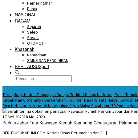
Pemerintahan
Dunia
NASIONAL
RAGAM
Sejarah
Seleb
Sosok
OTOMOTIF
Khasanah
Ramadhan
SAINS DAN PENDIDIKAN
BERITAUSUSport
BERITA HARI INI
Terungkap, Kades Tamanjaya Diduga Terlibat Kasus Narkoba, Polisi Tem
Kebakaran Ciptamulya Berserakan, Founder Desa Wisata Hanjeli Soroti Tat
Picu Kebakaran Hebat di Kasepuhan Cipta Mulya Sukabumi, 70 Rumah dan
17 Mei 2023
18 Mei 2023
Perkim Jabar Tata Kawasan Kumuh Kampung Cipatuguran Palabuha
BERITAUSUKABUMI.COM-Kepala Dinas Perumahan dan […]