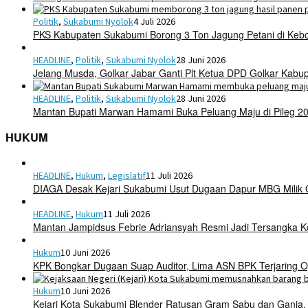
Politik
,
Sukabumi Nyolok
4 Juli 2026
PKS Kabupaten Sukabumi Borong 3 Ton Jagung Petani di Keb
HEADLINE
,
Politik
,
Sukabumi Nyolok
28 Juni 2026
Jelang Musda, Golkar Jabar Ganti Plt Ketua DPD Golkar Kab
HEADLINE
,
Politik
,
Sukabumi Nyolok
28 Juni 2026
Mantan Bupati Marwan Hamami Buka Peluang Maju di Pileg 2
HUKUM
HEADLINE
,
Hukum
,
Legislatif
11 Juli 2026
DIAGA Desak Kejari Sukabumi Usut Dugaan Dapur MBG Mili
HEADLINE
,
Hukum
11 Juli 2026
Mantan Jampidsus Febrie Adriansyah Resmi Jadi Tersangka 
Hukum
10 Juni 2026
KPK Bongkar Dugaan Suap Auditor, Lima ASN BPK Terjaring O
Hukum
10 Juni 2026
Kejari Kota Sukabumi Blender Ratusan Gram Sabu dan Ganja,