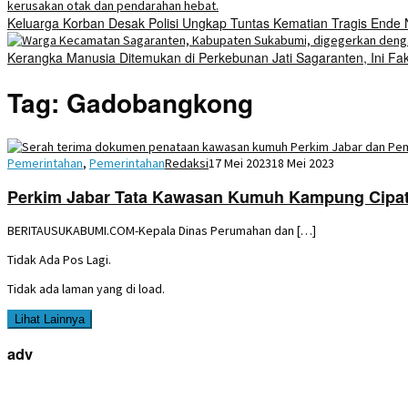
Keluarga Korban Desak Polisi Ungkap Tuntas Kematian Tragis Ende
Kerangka Manusia Ditemukan di Perkebunan Jati Sagaranten, Ini Fa
Tag:
Gadobangkong
Pemerintahan
,
Pemerintahan
Redaksi
17 Mei 2023
18 Mei 2023
Perkim Jabar Tata Kawasan Kumuh Kampung Cipat
BERITAUSUKABUMI.COM-Kepala Dinas Perumahan dan […]
Tidak Ada Pos Lagi.
Tidak ada laman yang di load.
Lihat Lainnya
adv