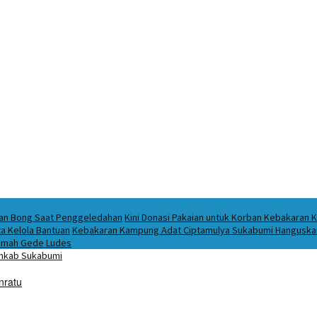
ukan Bong Saat Penggeledahan
Kini Donasi Pakaian untuk Korban Kebakaran K
a Kelola Bantuan
Kebakaran Kampung Adat Ciptamulya Sukabumi Hanguskan 
 Imah Gede Ludes
nratu