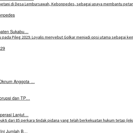
onpedes
upaten Sukabu…
029
k Oknum Anggota …
Korupsi dan TP…
perasi Lanjut…
 Ini Jumlah B…