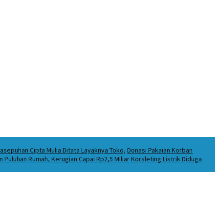
asepuhan Cipta Mulia Ditata Layaknya Toko,
Donasi Pakaian Korban
Puluhan Rumah, Kerugian Capai Rp2,5 Miliar
Korsleting Listrik Diduga