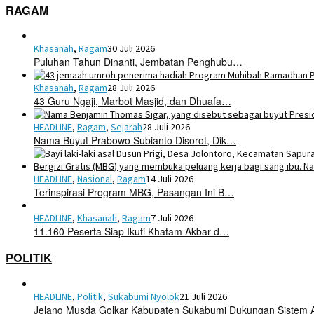
RAGAM
Khasanah
,
Ragam
30 Juli 2026
Puluhan Tahun Dinanti, Jembatan Penghubu…
Khasanah
,
Ragam
28 Juli 2026
43 Guru Ngaji, Marbot Masjid, dan Dhuafa…
HEADLINE
,
Ragam
,
Sejarah
28 Juli 2026
Nama Buyut Prabowo Subianto Disorot, Dik…
HEADLINE
,
Nasional
,
Ragam
14 Juli 2026
Terinspirasi Program MBG, Pasangan Ini B…
HEADLINE
,
Khasanah
,
Ragam
7 Juli 2026
11.160 Peserta Siap Ikuti Khatam Akbar d…
POLITIK
HEADLINE
,
Politik
,
Sukabumi Nyolok
21 Juli 2026
Jelang Musda Golkar Kabupaten Sukabumi Dukungan Sistem 