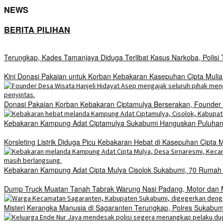
NEWS
BERITA PILIHAN
Terungkap, Kades Tamanjaya Diduga Terlibat Kasus Narkoba, Polis
Kini Donasi Pakaian untuk Korban Kebakaran Kasepuhan Cipta Mulia
Donasi Pakaian Korban Kebakaran Ciptamulya Berserakan, Founder D
Kebakaran Kampung Adat Ciptamulya Sukabumi Hanguskan Puluhan 
Korsleting Listrik Diduga Picu Kebakaran Hebat di Kasepuhan Cipt
Kebakaran Kampung Adat Cipta Mulya Cisolok Sukabumi, 70 Ruma
Dump Truck Muatan Tanah Tabrak Warung Nasi Padang, Motor dan Mo
Misteri Kerangka Manusia di Sagaranten Terungkap, Polres Sukab