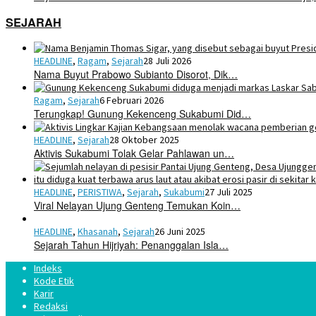
SEJARAH
HEADLINE
,
Ragam
,
Sejarah
28 Juli 2026
Nama Buyut Prabowo Subianto Disorot, Dik…
Ragam
,
Sejarah
6 Februari 2026
Terungkap! Gunung Kekenceng Sukabumi Did…
HEADLINE
,
Sejarah
28 Oktober 2025
Aktivis Sukabumi Tolak Gelar Pahlawan un…
HEADLINE
,
PERISTIWA
,
Sejarah
,
Sukabumi
27 Juli 2025
Viral Nelayan Ujung Genteng Temukan Koin…
HEADLINE
,
Khasanah
,
Sejarah
26 Juni 2025
Sejarah Tahun Hijriyah: Penanggalan Isla…
Indeks
Kode Etik
Karir
Redaksi