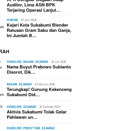
Auditor, Lima ASN BPK
Terjaring Operasi Lanjut…
HUKUM
10 Juni 2026
Kejari Kota Sukabumi Blender
Ratusan Gram Sabu dan Ganja,
Ini Jumlah B…
RAH
HEADLINE
,
RAGAM
,
SEJARAH
28 Juli 2026
Nama Buyut Prabowo Subianto
Disorot, Dik…
RAGAM
,
SEJARAH
6 Februari 2026
Terungkap! Gunung Kekenceng
Sukabumi Did…
HEADLINE
,
SEJARAH
28 Oktober 2025
Aktivis Sukabumi Tolak Gelar
Pahlawan un…
HEADLINE
,
PERISTIWA
,
SEJARAH
,