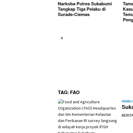
rkoba Polres Sukabumi
Tamanjaya Diduga Terlibat
Korb
gkap Tiga Pelaku di
Kasus Narkoba, Polisi
Kase
rade-Ciemas
Temukan Bong Saat
Dita
Penggeledahan
«
TAG:
FAO
HEADL
Suka
BERIT