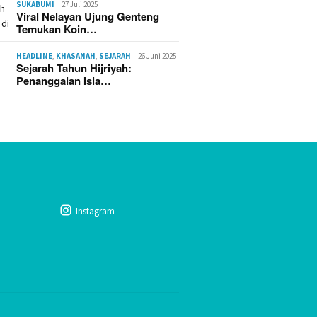
SUKABUMI
27 Juli 2025
Viral Nelayan Ujung Genteng
Temukan Koin…
HEADLINE
,
KHASANAH
,
SEJARAH
26 Juni 2025
Sejarah Tahun Hijriyah:
Penanggalan Isla…
Instagram