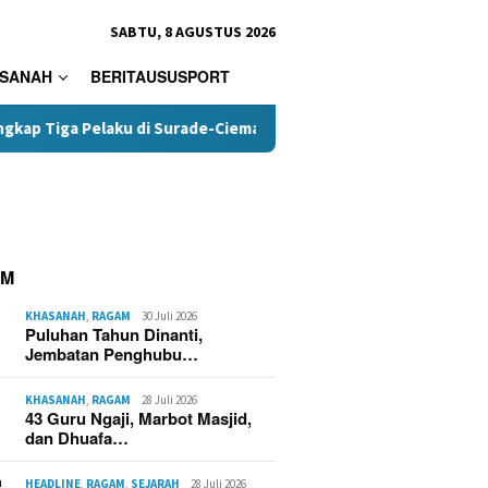
SABTU, 8 AGUSTUS 2026
SANAH
BERITAUSUSPORT
 Pelaku di Surade-Ciemas
Terungkap, Kades Tamanjaya Di
AM
KHASANAH
,
RAGAM
30 Juli 2026
Puluhan Tahun Dinanti,
Jembatan Penghubu…
KHASANAH
,
RAGAM
28 Juli 2026
43 Guru Ngaji, Marbot Masjid,
dan Dhuafa…
Korsleting Listrik Diduga
HEADLINE
,
RAGAM
,
SEJARAH
28 Juli 2026