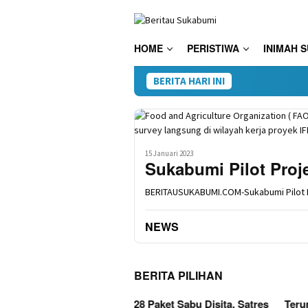
Loncat
ke
konten
HOME
PERISTIWA
INIMAH 
BERITA HARI INI
28 
15 Januari 2023
Sukabumi Pilot Proje
BERITAUSUKABUMI.COM-Sukabumi Pilot P
NEWS
BERITA PILIHAN
Paket Sabu Disita, Satres
Terungkap, Kades
Kini