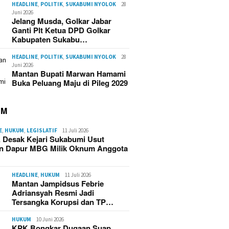
HEADLINE
,
POLITIK
,
SUKABUMI NYOLOK
28
Juni 2026
Jelang Musda, Golkar Jabar
Ganti Plt Ketua DPD Golkar
Kabupaten Sukabu…
HEADLINE
,
POLITIK
,
SUKABUMI NYOLOK
28
Juni 2026
Mantan Bupati Marwan Hamami
Buka Peluang Maju di Pileg 2029
UM
E
,
HUKUM
,
LEGISLATIF
11 Juli 2026
 Desak Kejari Sukabumi Usut
n Dapur MBG Milik Oknum Anggota
HEADLINE
,
HUKUM
11 Juli 2026
Mantan Jampidsus Febrie
Adriansyah Resmi Jadi
Tersangka Korupsi dan TP…
HUKUM
10 Juni 2026
KPK Bongkar Dugaan Suap