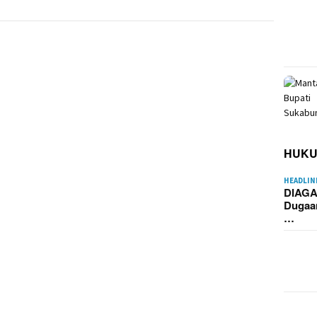
HUK
HEADLIN
DIAGA
Dugaa
…