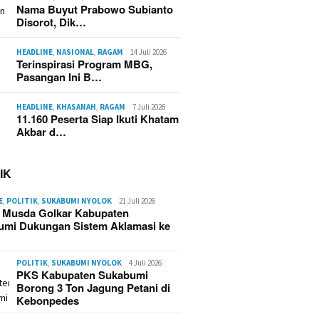
Picu Kebakaran Hebat di
Nama Buyut Prabowo Subianto
Kasepuhan Cipta Mulya
Disorot, Dik…
Sukabumi, 70 Rumah dan
Imah Gede Ludes
HEADLINE
,
NASIONAL
,
RAGAM
14 Juli 2026
Terinspirasi Program MBG,
Pasangan Ini B…
aran Kampung Adat
HEADLINE
,
KHASANAH
,
RAGAM
7 Juli 2026
mulya Sukabumi
Kebaka
11.160 Peserta Siap Ikuti Khatam
skan Puluhan Rumah,
Cipta M
Akbar d…
an Capai Rp2,5 Miliar
Sukabu
Hangus 
Terdam
IK
E
,
POLITIK
,
SUKABUMI NYOLOK
21 Juli 2026
g Musda Golkar Kabupaten
umi Dukungan Sistem Aklamasi ke
POLITIK
,
SUKABUMI NYOLOK
4 Juli 2026
PKS Kabupaten Sukabumi
Borong 3 Ton Jagung Petani di
Kebonpedes