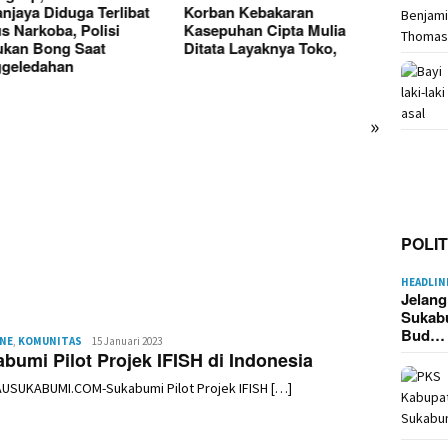
an Kebakaran
puhan Cipta Mulia
ta Layaknya Toko,
»
Kebak
Cipta
Donasi Pakaian Korban
Hangu
Kebakaran Ciptamulya
Kerugi
Berserakan, Founder Desa
Wisata Hanjeli Soroti Tata
Kelola Bantuan
POLIT
HEADLIN
Jelan
Sukab
Bud…
INE
,
KOMUNITAS
Redaksi
15 Januari 2023
bumi Pilot Projek IFISH di Indonesia
AUSUKABUMI.COM-Sukabumi Pilot Projek IFISH […]