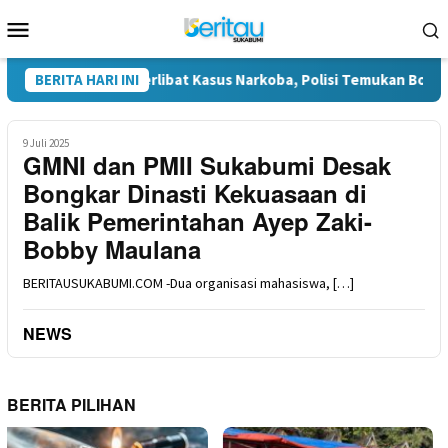
Loncat
Menu
ke
Mobile
konten
anjaya Diduga Terlibat Kasus Narkoba, Polisi Temukan Bong Sa
BERITA HARI INI
9 Juli 2025
GMNI dan PMII Sukabumi Desak
Bongkar Dinasti Kekuasaan di
Balik Pemerintahan Ayep Zaki-
Bobby Maulana
BERITAUSUKABUMI.COM -Dua organisasi mahasiswa, […]
NEWS
BERITA PILIHAN