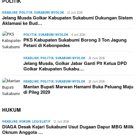
POLITIK
HEADLINE
,
POLITIK
,
SUKABUMI NYOLOK
21 Juli 2026
Jelang Musda Golkar Kabupaten Sukabumi Dukungan Sistem
Aklamasi ke Bud…
POLITIK
,
SUKABUMI NYOLOK
4 Juli 2026
PKS Kabupaten Sukabumi Borong 3 Ton Jagung
Petani di Kebonpedes
HEADLINE
,
POLITIK
,
SUKABUMI NYOLOK
28 Juni 2026
Jelang Musda, Golkar Jabar Ganti Plt Ketua DPD
Golkar Kabupaten Sukabu…
HEADLINE
,
POLITIK
,
SUKABUMI NYOLOK
28 Juni 2026
Mantan Bupati Marwan Hamami Buka Peluang Maju
di Pileg 2029
HUKUM
HEADLINE
,
HUKUM
,
LEGISLATIF
11 Juli 2026
DIAGA Desak Kejari Sukabumi Usut Dugaan Dapur MBG Milik
Oknum Anggota …