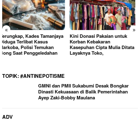
«
»
Kini Donasi Pakaian untuk
Donasi Pakaian Korban
Korban Kebakaran
Kebakaran Ciptamulya
Kasepuhan Cipta Mulia Ditata
Berserakan, Founder Desa
Layaknya Toko,
Wisata Hanjeli Soroti Tata
Kelola Bantuan
TOPIK:
#ANTINEPOTISME
GMNI dan PMII Sukabumi Desak Bongkar
Dinasti Kekuasaan di Balik Pemerintahan
Ayep Zaki-Bobby Maulana
ADV