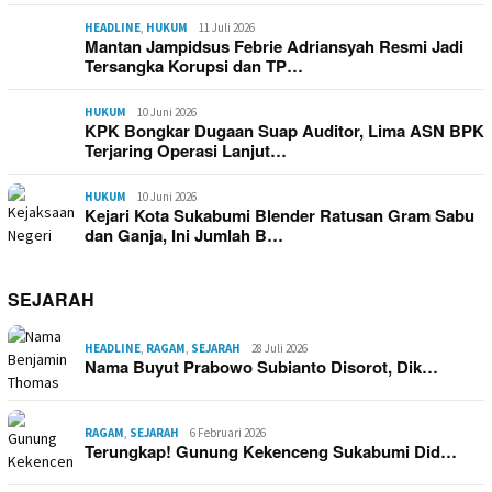
HEADLINE
,
HUKUM
11 Juli 2026
Mantan Jampidsus Febrie Adriansyah Resmi Jadi
Tersangka Korupsi dan TP…
HUKUM
10 Juni 2026
KPK Bongkar Dugaan Suap Auditor, Lima ASN BPK
Terjaring Operasi Lanjut…
HUKUM
10 Juni 2026
Kejari Kota Sukabumi Blender Ratusan Gram Sabu
dan Ganja, Ini Jumlah B…
SEJARAH
HEADLINE
,
RAGAM
,
SEJARAH
28 Juli 2026
Nama Buyut Prabowo Subianto Disorot, Dik…
RAGAM
,
SEJARAH
6 Februari 2026
Terungkap! Gunung Kekenceng Sukabumi Did…